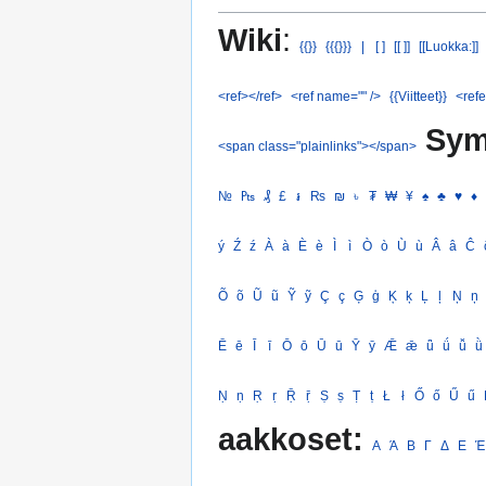
Wiki
:
{{}}
{{{}}}
|
[ ]
[[ ]]
[[Luokka:]]
<ref></ref>
<ref name="" />
{{Viitteet}}
<refe
Sym
<span class="plainlinks"></span>
№
₧
₰
£
៛
₨
₪
৳
₮
₩
¥
♠
♣
♥
♦
ý
Ź
ź
À
à
È
è
Ì
ì
Ò
ò
Ù
ù
Â
â
Ĉ
Õ
õ
Ũ
ũ
Ỹ
ỹ
Ç
ç
Ģ
ģ
Ķ
ķ
Ļ
ļ
Ņ
ņ
Ē
ē
Ī
ī
Ō
ō
Ū
ū
Ȳ
ȳ
Ǣ
ǣ
ǖ
ǘ
ǚ
ǜ
Ṇ
ṇ
Ṛ
ṛ
Ṝ
ṝ
Ṣ
ṣ
Ṭ
ṭ
Ł
ł
Ő
ő
Ű
ű
aakkoset:
Α
Ά
Β
Γ
Δ
Ε
Έ