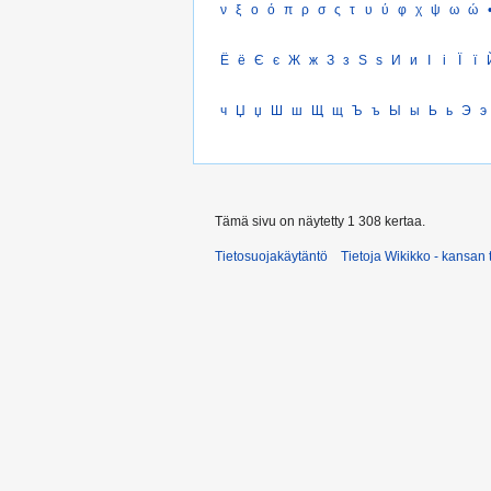
ν
ξ
ο
ό
π
ρ
σ
ς
τ
υ
ύ
φ
χ
ψ
ω
ώ
Ё
ё
Є
є
Ж
ж
З
з
Ѕ
ѕ
И
и
І
і
Ї
ї
ч
Џ
џ
Ш
ш
Щ
щ
Ъ
ъ
Ы
ы
Ь
ь
Э
э
Tämä sivu on näytetty 1 308 kertaa.
Tietosuojakäytäntö
Tietoja Wikikko - kansan 