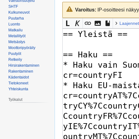
Väestönsuojelu
Siirry
Siirry
SHTF
Varoitus:
IP-osoitteesi näkyy 
navigaatioon
hakuun
Kulkuneuvot
Puutarha
Laajennet
Luonto
Matkailu
Metallityöt
Metsästys
Moottoripyöräily
Puutyöt
Retkeily
Hirsirakentaminen
Rakentaminen
Kädentaidot
Tietokoneet
Yhteiskunta
Työkalut