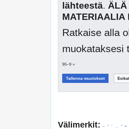
lähteestä
.
ÄLÄ
MATERIAALIA 
Ratkaise alla o
muokataksesi t
95−9 =
Välimerkit:
–
”
’
…
°
≈