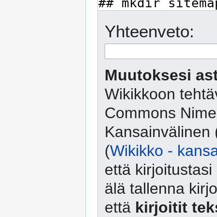
Yhteenveto:
Muutoksesi ast
Wikikkoon tehtäv
Commons Nimeä
Kansainvälinen 
(
Wikikko - kansa
että kirjoitusta
älä tallenna kirj
että
kirjoitit te