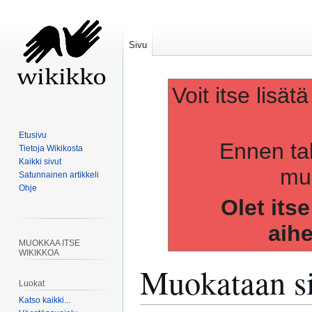
Sivu
Voit itse lisät
Etusivu
Ennen ta
Tietoja Wikikosta
Kaikki sivut
muo
Satunnainen artikkeli
Ohje
Olet its
aih
MUOKKAA ITSE
WIKIKKOA
Muokataan s
Luokat
Katso kaikki...