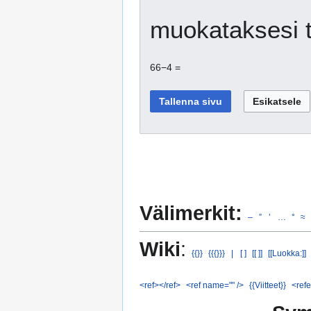
muokataksesi t
66−4 =
Välimerkit:
–
”
’
…
°
≈
Wiki
:
{{}}
{{{}}}
|
[ ]
[[ ]]
[[Luokka:]]
<ref></ref>
<ref name="" />
{{Viitteet}}
<refe