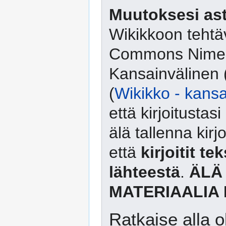
Muutoksesi ast
Wikikkoon tehtäv
Commons Nimeä
Kansainvälinen 
(
Wikikko - kansa
että kirjoitusta
älä tallenna kirj
että
kirjoitit te
lähteestä
.
ÄLÄ
MATERIAALIA 
Ratkaise alla o