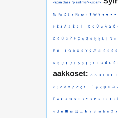
Sym
<span class="plainlinks"></span>
№
₧
₰
£
៛
₨
₪
৳
₮
₩
¥
♠
♣
♥
♦
ý
Ź
ź
À
à
È
è
Ì
ì
Ò
ò
Ù
ù
Â
â
Ĉ
Õ
õ
Ũ
ũ
Ỹ
ỹ
Ç
ç
Ģ
ģ
Ķ
ķ
Ļ
ļ
Ņ
ņ
Ē
ē
Ī
ī
Ō
ō
Ū
ū
Ȳ
ȳ
Ǣ
ǣ
ǖ
ǘ
ǚ
ǜ
Ṇ
ṇ
Ṛ
ṛ
Ṝ
ṝ
Ṣ
ṣ
Ṭ
ṭ
Ł
ł
Ő
ő
Ű
ű
aakkoset:
Α
Ά
Β
Γ
Δ
Ε
Έ
ν
ξ
ο
ό
π
ρ
σ
ς
τ
υ
ύ
φ
χ
ψ
ω
ώ
Ё
ё
Є
є
Ж
ж
З
з
Ѕ
ѕ
И
и
І
і
Ї
ї
ч
Џ
џ
Ш
ш
Щ
щ
Ъ
ъ
Ы
ы
Ь
ь
Э
э