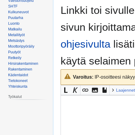
Väestönsuojelu
Siirry
Siirry
SHTF
Linkki toi sivull
navigaatioon
hakuun
Kulkuneuvot
Puutarha
sivun kirjoittam
Luonto
Matkailu
Metallityöt
ohjesivulta
lisät
Metsästys
Moottoripyöräily
Puutyöt
käytä selaimen
Retkeily
Hirsirakentaminen
Rakentaminen
Kädentaidot
Varoitus:
IP-osoitteesi näkyy 
Tietokoneet
Yhteiskunta
Laajennet
Työkalut