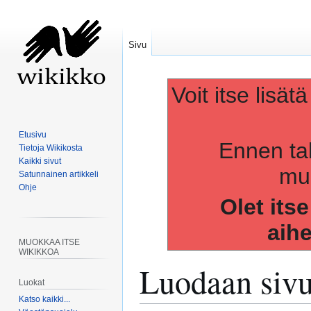
Sivu
Voit itse lisät
Etusivu
Ennen ta
Tietoja Wikikosta
Kaikki sivut
muo
Satunnainen artikkeli
Ohje
Olet its
aih
MUOKKAA ITSE
WIKIKKOA
Luodaan siv
Luokat
Katso kaikki...