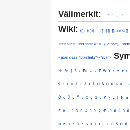
Välimerkit:
–
”
’
…
°
≈
Wiki
:
{{}}
{{{}}}
|
[ ]
[[ ]]
[[Luokka:]]
<ref></ref>
<ref name="" />
{{Viitteet}}
<refe
Sym
<span class="plainlinks"></span>
№
₧
₰
£
៛
₨
₪
৳
₮
₩
¥
♠
♣
♥
♦
ý
Ź
ź
À
à
È
è
Ì
ì
Ò
ò
Ù
ù
Â
â
Ĉ
Õ
õ
Ũ
ũ
Ỹ
ỹ
Ç
ç
Ģ
ģ
Ķ
ķ
Ļ
ļ
Ņ
ņ
Ē
ē
Ī
ī
Ō
ō
Ū
ū
Ȳ
ȳ
Ǣ
ǣ
ǖ
ǘ
ǚ
ǜ
Ṇ
ṇ
Ṛ
ṛ
Ṝ
ṝ
Ṣ
ṣ
Ṭ
ṭ
Ł
ł
Ő
ő
Ű
ű