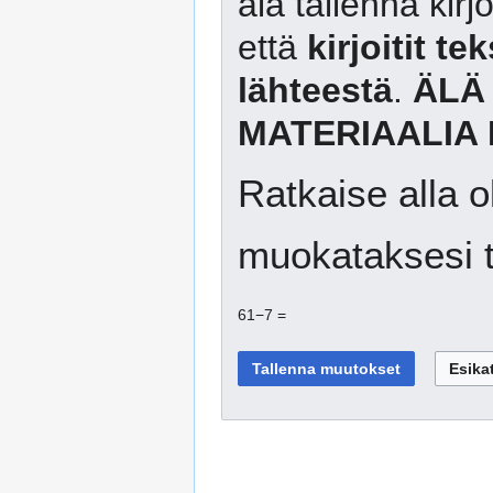
älä tallenna kirj
että
kirjoitit te
lähteestä
.
ÄLÄ
MATERIAALIA 
Ratkaise alla o
muokataksesi t
61−7 =