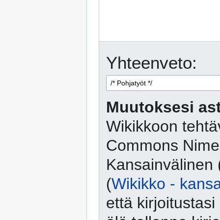
Yhteenveto:
Muutoksesi ast
Wikikkoon tehtäv
Commons Nimeä
Kansainvälinen 
(
Wikikko - kansa
että kirjoitusta