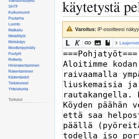
käytetystä pe
Väestönsuojelu
SHTF
Kulkuneuvot
Puutarha
Luonto
Siirry
Siirry
Varoitus:
IP-osoitteesi näkyy 
Matkailu
navigaatioon
hakuun
Metallityöt
Metsästys
Laajennet
Moottoripyöräily
Puutyöt
Retkeily
Hirsirakentaminen
Rakentaminen
Kädentaidot
Tietokoneet
Yhteiskunta
Työkalut