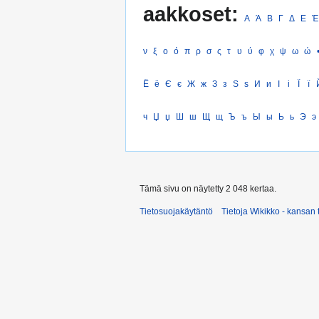
aakkoset:
Α
Ά
Β
Γ
Δ
Ε
Έ
ν
ξ
ο
ό
π
ρ
σ
ς
τ
υ
ύ
φ
χ
ψ
ω
ώ
Ё
ё
Є
є
Ж
ж
З
з
Ѕ
ѕ
И
и
І
і
Ї
ї
ч
Џ
џ
Ш
ш
Щ
щ
Ъ
ъ
Ы
ы
Ь
ь
Э
э
Tämä sivu on näytetty 2 048 kertaa.
Tietosuojakäytäntö
Tietoja Wikikko - kansan 