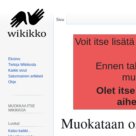
Sivu
Voit itse lisät
Etusivu
Ennen ta
Tietoja Wikikosta
Kaikki sivut
muo
Satunnainen artikkeli
Ohje
Olet its
aih
MUOKKAA ITSE
WIKIKKOA
Muokataan os
Luokat
Katso kaikki...