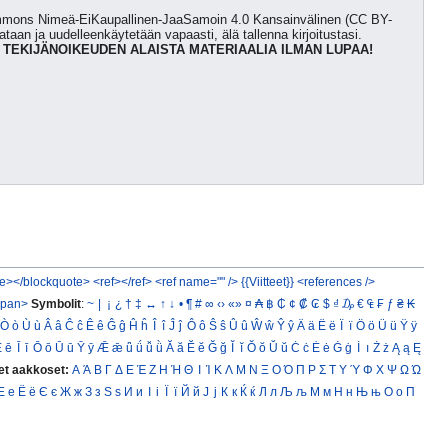
Commons Nimeä-EiKaupallinen-JaaSamoin 4.0 Kansainvälinen (CC BY-
kataan ja uudelleenkäytetään vapaasti, älä tallenna kirjoitustasi.
 TEKIJÄNOIKEUDEN ALAISTA MATERIAALIA ILMAN LUPAA!
e></blockquote>
<ref></ref>
<ref name="" />
{{Viitteet}}
<references />
span>
Symbolit
:
~
|
¡
¿
†
‡
↔
↑
↓
•
¶
#
∞
‹›
«»
¤
₳
฿
₵
¢
₡
₢
$
₫
₯
€
₠
₣
ƒ
₴
₭
Ò
ò
Ù
ù
Â
â
Ĉ
ĉ
Ê
ê
Ĝ
ĝ
Ĥ
ĥ
Î
î
Ĵ
ĵ
Ô
ô
Ŝ
ŝ
Û
û
Ŵ
ŵ
Ŷ
ŷ
Ä
ä
Ë
ë
Ï
ï
Ö
ö
Ü
ü
Ÿ
ÿ
Ē
ē
Ī
ī
Ō
ō
Ū
ū
Ȳ
ȳ
Ǣ
ǣ
ǖ
ǘ
ǚ
ǜ
Ă
ă
Ĕ
ĕ
Ğ
ğ
Ĭ
ĭ
Ŏ
ŏ
Ŭ
ŭ
Ċ
ċ
Ė
ė
Ġ
ġ
İ
ı
Ż
ż
Ą
ą
Ę
et aakkoset:
Α
Ά
Β
Γ
Δ
Ε
Έ
Ζ
Η
Ή
Θ
Ι
Ί
Κ
Λ
Μ
Ν
Ξ
Ο
Ό
Π
Ρ
Σ
Τ
Υ
Ύ
Φ
Χ
Ψ
Ω
Ώ
Е
е
Ё
ё
Є
є
Ж
ж
З
з
Ѕ
ѕ
И
и
І
і
Ї
ї
Й
й
Ј
ј
К
к
Ќ
ќ
Л
л
Љ
љ
М
м
Н
н
Њ
њ
О
о
П