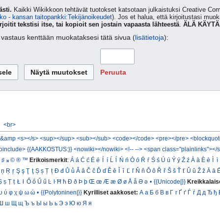
sti.
Kaikki Wikikkoon tehtävät tuotokset katsotaan julkaistuksi Creative 
ko - kansan taitopankki:Tekijänoikeudet
). Jos et halua, että kirjoitustasi muo
rjoitit tekstisi itse, tai kopioit sen jostain vapaasta lähteestä
.
ÄLÄ KÄYTÄ
ta vastaus kenttään muokataksesi tätä sivua (
lisätietoja
):
Peruuta
<br>
&amp
<s></s>
<sup></sup>
<sub></sub>
<code></code>
<pre></pre>
<blockquot
oinclude>
{{AAKKOSTUS:}}
<nowiki></nowiki>
<!-- -->
<span class="plainlinks"></
♯
𝄪
©
®
™
Erikoismerkit
:
Á
á
Ć
ć
É
é
Í
í
Ĺ
ĺ
Ń
ń
Ó
ó
Ŕ
ŕ
Ś
ś
Ú
ú
Ý
ý
Ź
ź
À
à
È
è
Ì
ì
ņ
Ŗ
ŗ
Ş
ş
Ţ
ţ
Ș
ș
Ț
ț
Đ
đ
Ů
ů
Ǎ
ǎ
Č
č
Ď
ď
Ě
ě
Ǐ
ǐ
Ľ
ľ
Ň
ň
Ǒ
ǒ
Ř
ř
Š
š
Ť
ť
Ǔ
ǔ
Ž
ž
Ā
ā
Ṣ
ṣ
Ṭ
ṭ
Ł
ł
Ő
ő
Ű
ű
Ŀ
ŀ
Ħ
ħ
Ð
ð
Þ
þ
Œ
œ
Æ
æ
Ø
ø
Å
å
Ə
ə
•
{{Unicode|}}
Kreikkalais
υ
ύ
φ
χ
ψ
ω
ώ
•
{{Polytoninen|}}
Kyrilliset aakkoset:
А
а
Б
б
В
в
Г
г
Ґ
ґ
Ѓ
ѓ
Д
д
Ђ
ђ
Ш
ш
Щ
щ
Ъ
ъ
Ы
ы
Ь
ь
Э
э
Ю
ю
Я
я