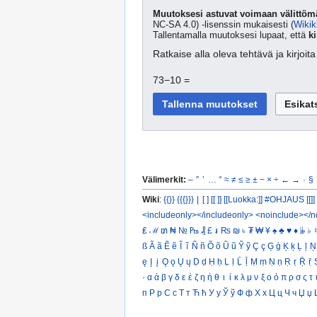
Muutoksesi astuvat voimaan välittömä
NC-SA 4.0) -lisenssin mukaisesti (
Wikik
Tallentamalla muutoksesi lupaat, että
ki
Ratkaise alla oleva tehtävä ja kirjoi
73−10 =
Välimerkit:
–
”
’
…
°
≈
≠
≤
≥
±
−
×
÷
←
→
·
§
Wiki
:
{{}}
{{{}}}
|
[ ]
[[ ]]
[[Luokka:]]
#OHJAUS [[]]
<includeonly></includeonly>
<noinclude></n
₤
ℳ
₥
₦
№
₧
₰
£
៛
₨
₪
৳
₮
₩
¥
♠
♣
♥
♦
𝄫
♭
♮
ß
Ã
ã
Ẽ
ẽ
Ĩ
ĩ
Ñ
ñ
Õ
õ
Ũ
ũ
Ỹ
ỹ
Ç
ç
Ģ
ģ
Ķ
ķ
Ļ
ļ
Ņ
ę
Į
į
Ǫ
ǫ
Ų
ų
Ḍ
ḍ
Ḥ
ḥ
Ḷ
ḷ
Ḹ
ḹ
Ṃ
ṃ
Ṇ
ṇ
Ṛ
ṛ
Ṝ
ṝ
·
α
ά
β
γ
δ
ε
έ
ζ
η
ή
θ
ι
ί
κ
λ
μ
ν
ξ
ο
ό
π
ρ
σ
ς
τ
п
Р
р
С
с
Т
т
Ћ
ћ
У
у
Ў
ў
Ф
ф
Х
х
Ц
ц
Ч
ч
Џ
џ