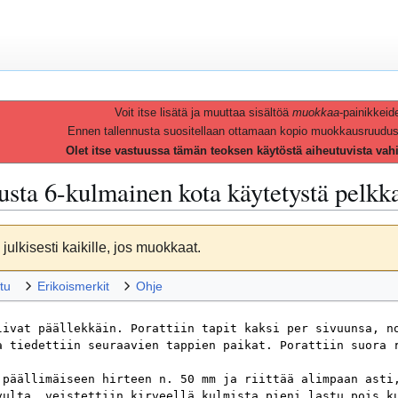
Voit itse lisätä ja muuttaa sisältöä
muokkaa
-painikkeid
Ennen tallennusta suositellaan ottamaan kopio muokkausruudusta 
Olet itse vastuussa tämän teoksen käytöstä aiheutuvista vah
vusta
6-kulmainen kota käytetystä pelkka
julkisesti kaikille, jos muokkaat.
tu
Erikoismerkit
Ohje