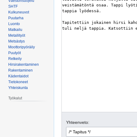
Väestönsuojelu
SHTF
Kulkuneuvot
Puutarha
Luonto
Matkailu
Metallityöt
Metsästys
Moottoripyöräily
Puutyöt
Retkeily
Hirsirakentaminen
Rakentaminen
Kädentaidot
Tietokoneet
Yhteiskunta
Työkalut
Yhteenveto: