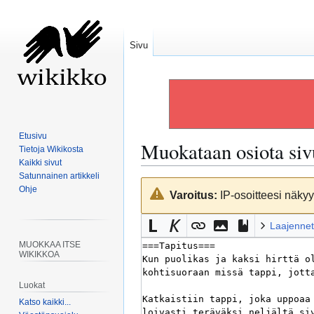
Sivu
Etusivu
Muokataan osiota si
Tietoja Wikikosta
Kaikki sivut
Satunnainen artikkeli
Siirry
Siirry
Ohje
Varoitus:
IP-osoitteesi näkyy 
navigaatioon
hakuun
Laajennet
MUOKKAA ITSE
WIKIKKOA
Luokat
Katso kaikki...