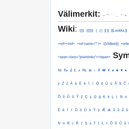
Välimerkit:
–
”
’
…
°
≈
Wiki
:
{{}}
{{{}}}
|
[ ]
[[ ]]
[[Luokka:]]
<ref></ref>
<ref name="" />
{{Viitteet}}
<refe
Sym
<span class="plainlinks"></span>
№
₧
₰
£
៛
₨
₪
৳
₮
₩
¥
♠
♣
♥
♦
ý
Ź
ź
À
à
È
è
Ì
ì
Ò
ò
Ù
ù
Â
â
Ĉ
Õ
õ
Ũ
ũ
Ỹ
ỹ
Ç
ç
Ģ
ģ
Ķ
ķ
Ļ
ļ
Ņ
ņ
Ē
ē
Ī
ī
Ō
ō
Ū
ū
Ȳ
ȳ
Ǣ
ǣ
ǖ
ǘ
ǚ
ǜ
Ṇ
ṇ
Ṛ
ṛ
Ṝ
ṝ
Ṣ
ṣ
Ṭ
ṭ
Ł
ł
Ő
ő
Ű
ű