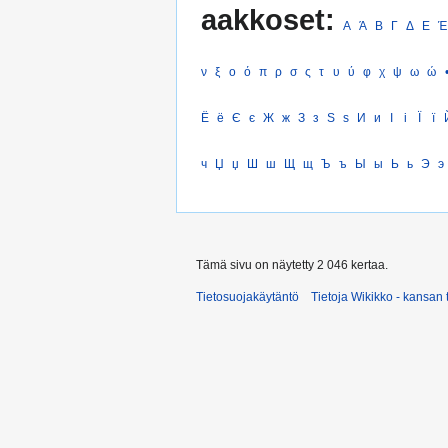
aakkoset:
Α
Ά
Β
Γ
Δ
Ε
Έ
ν
ξ
ο
ό
π
ρ
σ
ς
τ
υ
ύ
φ
χ
ψ
ω
ώ
Ё
ё
Є
є
Ж
ж
З
з
Ѕ
ѕ
И
и
І
і
Ї
ї
ч
Џ
џ
Ш
ш
Щ
щ
Ъ
ъ
Ы
ы
Ь
ь
Э
э
Tämä sivu on näytetty 2 046 kertaa.
Tietosuojakäytäntö
Tietoja Wikikko - kansan 