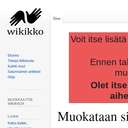
Sivu
Voit itse lisät
Etusivu
Ennen ta
Tietoja Wikikosta
Kaikki sivut
muo
Satunnainen artikkeli
Ohje
Olet its
aih
MUOKKAA ITSE
WIKIKKOA
Muokataan s
Luokat
Katso kaikki...