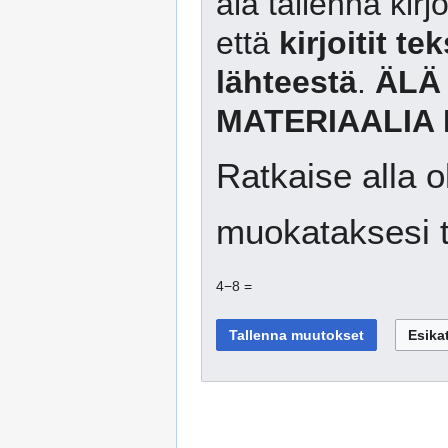
älä tallenna kirj
että
kirjoitit te
lähteestä
.
ÄLÄ
MATERIAALIA 
Ratkaise alla o
muokataksesi t
4−8 =