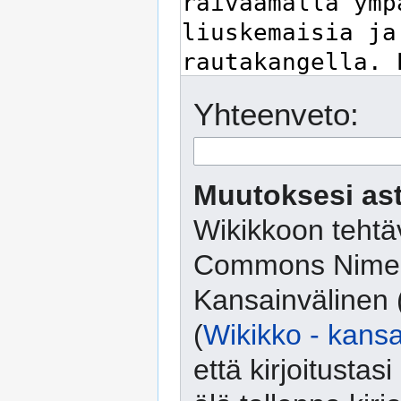
Yhteenveto:
Muutoksesi ast
Wikikkoon tehtäv
Commons Nimeä
Kansainvälinen 
(
Wikikko - kansa
että kirjoitusta