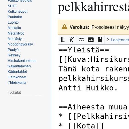
pelkkahirrest
Väestönsuojelu
SHTF
Kulkuneuvot
Puutarha
Luonto
Siirry
Siirry
Varoitus:
IP-osoitteesi näkyy 
Matkailu
navigaatioon
hakuun
Metallityöt
Metsästys
Laajennet
Moottoripyöräily
Puutyöt
Retkeily
Hirsirakentaminen
Rakentaminen
Kädentaidot
Tietokoneet
Yhteiskunta
Työkalut