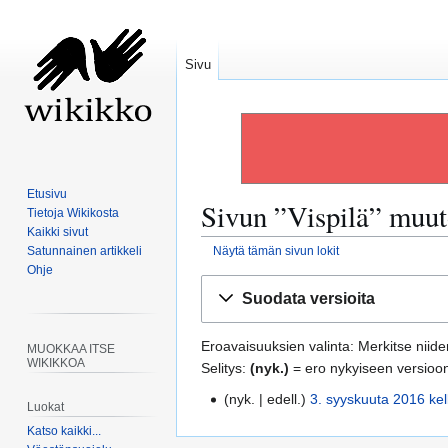
Sivu
Etusivu
Sivun ”
Vispilä
” muut
Tietoja Wikikosta
Kaikki sivut
Satunnainen artikkeli
Näytä tämän sivun lokit
Ohje
Siirry
Siirry
Suodata versioita
navigaatioon
hakuun
Eroavaisuuksien valinta: Merkitse niiden
MUOKKAA ITSE
WIKIKKOA
Selitys:
(nyk.)
= ero nykyiseen versioo
nyk.
edell.
3. syyskuuta 2016 kel
3
Luokat
.
Katso kaikki...
s