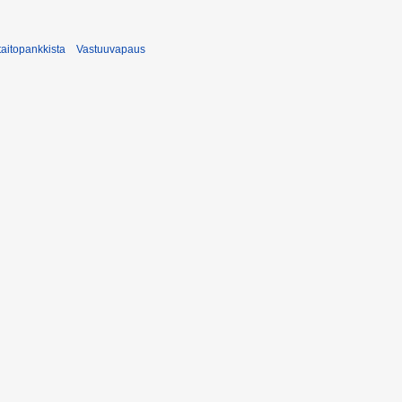
taitopankkista
Vastuuvapaus