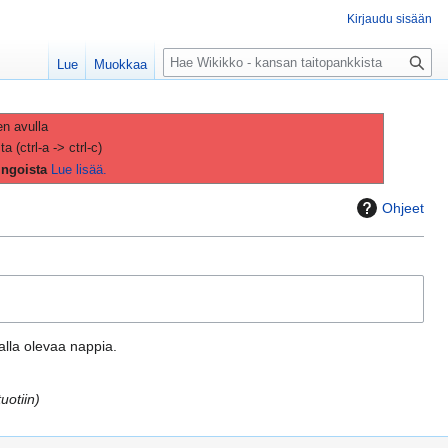
Kirjaudu sisään
H
Lue
Muokkaa
a
k
u
en avulla
(ctrl-a -> ctrl-c)
ingoista
Lue lisää.
Ohjeet
aalla olevaa nappia.
tuotiin