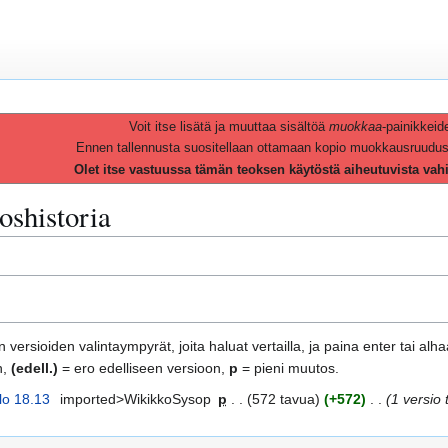
Voit itse lisätä ja muuttaa sisältöä
muokkaa
-painikkeid
Ennen tallennusta suositellaan ottamaan kopio muokkausruudusta 
Olet itse vastuussa tämän teoksen käytöstä aiheutuvista vah
oshistoria
 versioiden valintaympyrät, joita haluat vertailla, ja paina enter tai alh
n,
(edell.)
= ero edelliseen versioon,
p
= pieni muutos.
lo 18.13
imported>WikikkoSysop
p
572 tavua
+572
1 versio 