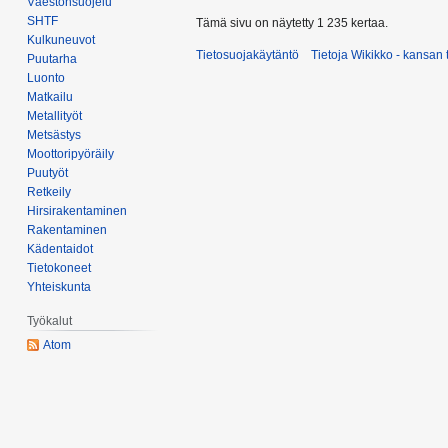
Väestönsuojelu
y
SHTF
Tämä sivu on näytetty 1 235 kertaa.
Kulkuneuvot
y
Tietosuojakäytäntö
Tietoja Wikikko - kansan 
Puutarha
s
Luonto
k
Matkailu
u
Metallityöt
u
Metsästys
t
Moottoripyöräily
a
Puutyöt
Retkeily
2
Hirsirakentaminen
0
Rakentaminen
1
Kädentaidot
6
Tietokoneet
Yhteiskunta
Työkalut
Atom