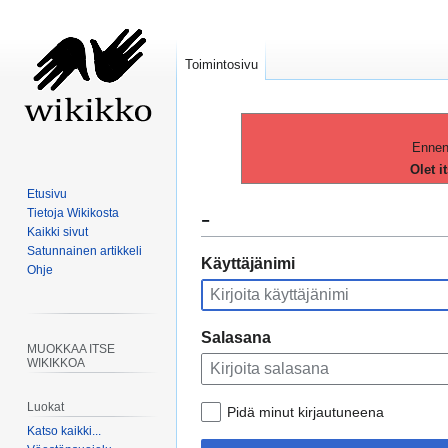
Toimintosivu
Ennen 
Olet i
Etusivu
-
Tietoja Wikikosta
Kaikki sivut
Satunnainen artikkeli
Siirry
Siirry
Käyttäjänimi
Ohje
navigaatioon
hakuun
Salasana
MUOKKAA ITSE
WIKIKKOA
Luokat
Pidä minut kirjautuneena
Katso kaikki...