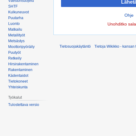
Väestönsuojelu
Lähet
SHTF
Kulkuneuvot
Ohje
Puutarha
Luonto
Unohditko sal
Matkailu
Metallityöt
Metsästys
Tietosuojakäytäntö
Tietoja Wikikko - kansan 
Moottoripyöräily
Puutyöt
Retkeily
Hirsirakentaminen
Rakentaminen
Kädentaidot
Tietokoneet
Yhteiskunta
Työkalut
Tulostettava versio