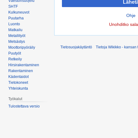
Väestönsuojelu
Lähet
SHTF
Kulkuneuvot
Ohje
Puutarha
Luonto
Unohditko sal
Matkailu
Metallityöt
Metsästys
Tietosuojakäytäntö
Tietoja Wikikko - kansan 
Moottoripyöräily
Puutyöt
Retkeily
Hirsirakentaminen
Rakentaminen
Kädentaidot
Tietokoneet
Yhteiskunta
Työkalut
Tulostettava versio