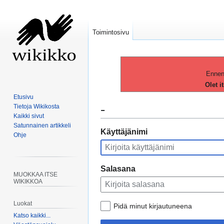
Toimintosivu
Ennen 
Olet i
Etusivu
-
Tietoja Wikikosta
Kaikki sivut
Satunnainen artikkeli
Siirry
Siirry
Käyttäjänimi
Ohje
navigaatioon
hakuun
Salasana
MUOKKAA ITSE
WIKIKKOA
Luokat
Pidä minut kirjautuneena
Katso kaikki...