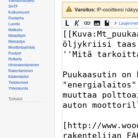
Väestönsuojelu
Siirry
Siirry
SHTF
Varoitus:
IP-osoitteesi näkyy 
navigaatioon
hakuun
Kulkuneuvot
Puutarha
Laajennet
Luonto
Matkailu
Metallityöt
Metsästys
Moottoripyöräily
Puutyöt
Retkeily
Hirsirakentaminen
Rakentaminen
Kädentaidot
Tietokoneet
Yhteiskunta
Työkalut