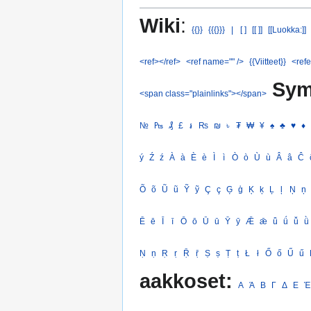
Wiki
:
{{}}
{{{}}}
|
[ ]
[[ ]]
[[Luokka:]]
<ref></ref>
<ref name="" />
{{Viitteet}}
<refe
Sym
<span class="plainlinks"></span>
№
₧
₰
£
៛
₨
₪
৳
₮
₩
¥
♠
♣
♥
♦
ý
Ź
ź
À
à
È
è
Ì
ì
Ò
ò
Ù
ù
Â
â
Ĉ
Õ
õ
Ũ
ũ
Ỹ
ỹ
Ç
ç
Ģ
ģ
Ķ
ķ
Ļ
ļ
Ņ
ņ
Ē
ē
Ī
ī
Ō
ō
Ū
ū
Ȳ
ȳ
Ǣ
ǣ
ǖ
ǘ
ǚ
ǜ
Ṇ
ṇ
Ṛ
ṛ
Ṝ
ṝ
Ṣ
ṣ
Ṭ
ṭ
Ł
ł
Ő
ő
Ű
ű
aakkoset:
Α
Ά
Β
Γ
Δ
Ε
Έ