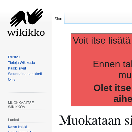
Sivu
Voit itse lisät
Etusivu
Ennen ta
Tietoja Wikikosta
Kaikki sivut
muo
Satunnainen artikkeli
Ohje
Olet its
aih
MUOKKAA ITSE
WIKIKKOA
Muokataan s
Luokat
Katso kaikki...