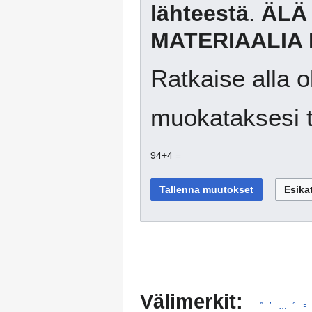
lähteestä
.
ÄLÄ
MATERIAALIA 
Ratkaise alla o
muokataksesi t
94+4 =
Välimerkit:
–
”
’
…
°
≈