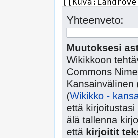
Yhteenveto:
Muutoksesi ast
Wikikkoon tehtäv
Commons Nimeä
Kansainvälinen 
(
Wikikko - kansa
että kirjoitusta
älä tallenna kirj
että
kirjoitit te