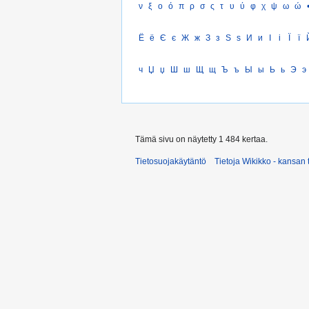
ν
ξ
ο
ό
π
ρ
σ
ς
τ
υ
ύ
φ
χ
ψ
ω
ώ
Ё
ё
Є
є
Ж
ж
З
з
Ѕ
ѕ
И
и
І
і
Ї
ї
ч
Џ
џ
Ш
ш
Щ
щ
Ъ
ъ
Ы
ы
Ь
ь
Э
э
Tämä sivu on näytetty 1 484 kertaa.
Tietosuojakäytäntö
Tietoja Wikikko - kansan 