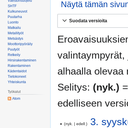
Väestönsuojelu
Näytä tämän sivun 
SHTF
Kulkuneuvot
Siirry
Siirry
Puutarha
Suodata versioita
Luonto
navigaatioon
hakuun
Matkailu
Metallityöt
Eroavaisuuksien
Metsästys
Moottoripyöräily
Puutyöt
valintaympyrät, j
Retkeily
Hirsirakentaminen
Rakentaminen
alhaalla olevaa 
Kädentaidot
Tietokoneet
Yhteiskunta
Selitys:
(nyk.)
=
Työkalut
Atom
edelliseen vers
3
3. syysk
nyk.
edell.
.