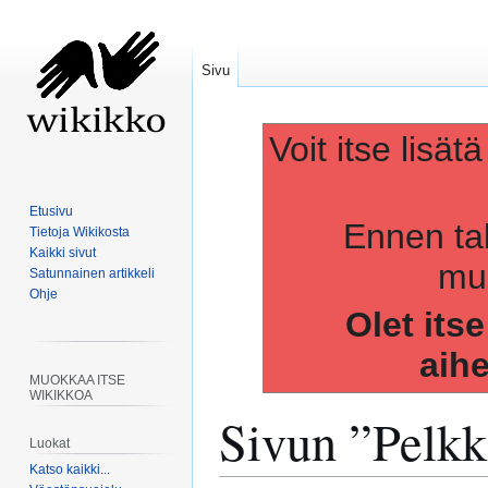
Sivu
Voit itse lisät
Etusivu
Ennen ta
Tietoja Wikikosta
Kaikki sivut
muo
Satunnainen artikkeli
Ohje
Olet its
aih
MUOKKAA ITSE
WIKIKKOA
Sivun ”
Pelkk
Luokat
Katso kaikki...