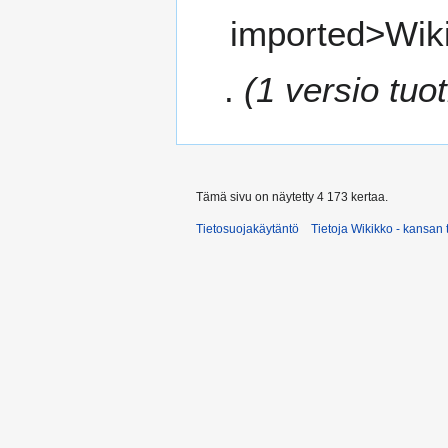
s
imported>Wik
y
y
s
1 versio tuot
k
u
u
t
a
Tämä sivu on näytetty 4 173 kertaa.
2
0
Tietosuojakäytäntö
Tietoja Wikikko - kansan 
1
6