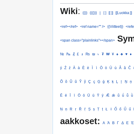
Wiki
:
{{}}
{{{}}}
|
[ ]
[[ ]]
[[Luokka:]]
<ref></ref>
<ref name="" />
{{Viitteet}}
<refe
Sym
<span class="plainlinks"></span>
№
₧
₰
£
៛
₨
₪
৳
₮
₩
¥
♠
♣
♥
♦
ý
Ź
ź
À
à
È
è
Ì
ì
Ò
ò
Ù
ù
Â
â
Ĉ
Õ
õ
Ũ
ũ
Ỹ
ỹ
Ç
ç
Ģ
ģ
Ķ
ķ
Ļ
ļ
Ņ
ņ
Ē
ē
Ī
ī
Ō
ō
Ū
ū
Ȳ
ȳ
Ǣ
ǣ
ǖ
ǘ
ǚ
ǜ
Ṇ
ṇ
Ṛ
ṛ
Ṝ
ṝ
Ṣ
ṣ
Ṭ
ṭ
Ł
ł
Ő
ő
Ű
ű
aakkoset:
Α
Ά
Β
Γ
Δ
Ε
Έ