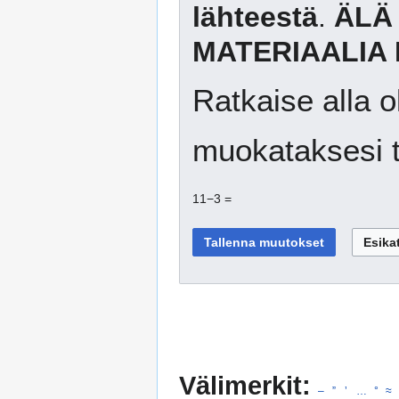
lähteestä
.
ÄLÄ
MATERIAALIA 
Ratkaise alla o
muokataksesi t
11−3 =
Välimerkit:
–
”
’
…
°
≈