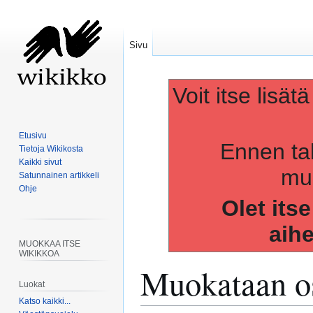
Sivu
Voit itse lisät
Etusivu
Ennen ta
Tietoja Wikikosta
Kaikki sivut
muo
Satunnainen artikkeli
Ohje
Olet its
aih
MUOKKAA ITSE
WIKIKKOA
Muokataan os
Luokat
Katso kaikki...