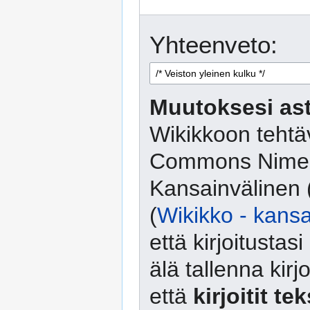
Yhteenveto:
Muutoksesi ast
Wikikkoon tehtäv
Commons Nimeä
Kansainvälinen 
(
Wikikko - kansa
että kirjoitusta
älä tallenna kirj
että
kirjoitit te