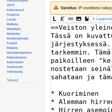
Väestönsuojelu
Siirry
Siirry
SHTF
Varoitus:
IP-osoitteesi näkyy 
navigaatioon
hakuun
Kulkuneuvot
Puutarha
Laajennet
Luonto
Matkailu
Metallityöt
Metsästys
Moottoripyöräily
Puutyöt
Retkeily
Hirsirakentaminen
Rakentaminen
Kädentaidot
Tietokoneet
Yhteiskunta
Työkalut