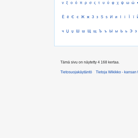
ν
ξ
ο
ό
π
ρ
σ
ς
τ
υ
ύ
φ
χ
ψ
ω
ώ
Ё
ё
Є
є
Ж
ж
З
з
Ѕ
ѕ
И
и
І
і
Ї
ї
ч
Џ
џ
Ш
ш
Щ
щ
Ъ
ъ
Ы
ы
Ь
ь
Э
э
Tämä sivu on näytetty 4 168 kertaa.
Tietosuojakäytäntö
Tietoja Wikikko - kansan 