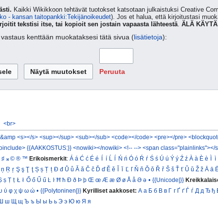
sti.
Kaikki Wikikkoon tehtävät tuotokset katsotaan julkaistuksi Creative 
ko - kansan taitopankki:Tekijänoikeudet
). Jos et halua, että kirjoitustasi muo
rjoitit tekstisi itse, tai kopioit sen jostain vapaasta lähteestä
.
ÄLÄ KÄYTÄ
ta vastaus kenttään muokataksesi tätä sivua (
lisätietoja
):
Peruuta
<br>
&amp
<s></s>
<sup></sup>
<sub></sub>
<code></code>
<pre></pre>
<blockquot
oinclude>
{{AAKKOSTUS:}}
<nowiki></nowiki>
<!-- -->
<span class="plainlinks"></
♯
𝄪
©
®
™
Erikoismerkit
:
Á
á
Ć
ć
É
é
Í
í
Ĺ
ĺ
Ń
ń
Ó
ó
Ŕ
ŕ
Ś
ś
Ú
ú
Ý
ý
Ź
ź
À
à
È
è
Ì
ì
ņ
Ŗ
ŗ
Ş
ş
Ţ
ţ
Ș
ș
Ț
ț
Đ
đ
Ů
ů
Ǎ
ǎ
Č
č
Ď
ď
Ě
ě
Ǐ
ǐ
Ľ
ľ
Ň
ň
Ǒ
ǒ
Ř
ř
Š
š
Ť
ť
Ǔ
ǔ
Ž
ž
Ā
ā
Ṣ
ṣ
Ṭ
ṭ
Ł
ł
Ő
ő
Ű
ű
Ŀ
ŀ
Ħ
ħ
Ð
ð
Þ
þ
Œ
œ
Æ
æ
Ø
ø
Å
å
Ə
ə
•
{{Unicode|}}
Kreikkalais
υ
ύ
φ
χ
ψ
ω
ώ
•
{{Polytoninen|}}
Kyrilliset aakkoset:
А
а
Б
б
В
в
Г
г
Ґ
ґ
Ѓ
ѓ
Д
д
Ђ
ђ
Ш
ш
Щ
щ
Ъ
ъ
Ы
ы
Ь
ь
Э
э
Ю
ю
Я
я