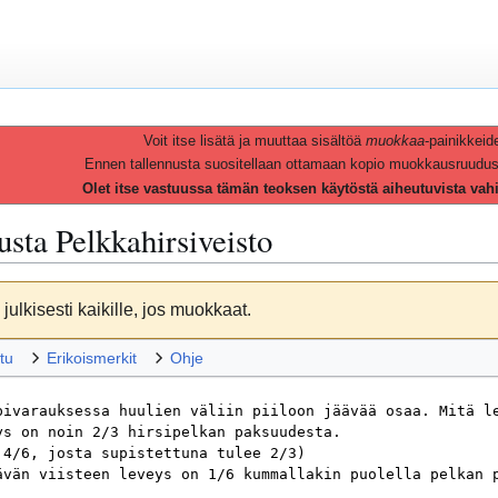
Voit itse lisätä ja muuttaa sisältöä
muokkaa
-painikkeid
Ennen tallennusta suositellaan ottamaan kopio muokkausruudusta 
Olet itse vastuussa tämän teoksen käytöstä aiheutuvista vah
vusta
Pelkkahirsiveisto
julkisesti kaikille, jos muokkaat.
tu
Erikoismerkit
Ohje