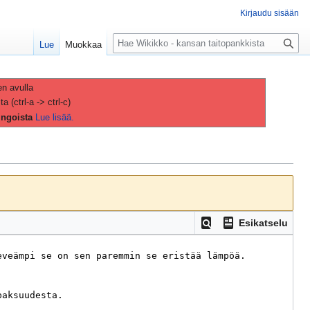
Kirjaudu sisään
H
Lue
Muokkaa
a
k
u
en avulla
(ctrl-a -> ctrl-c)
ingoista
Lue lisää.
Esikatselu