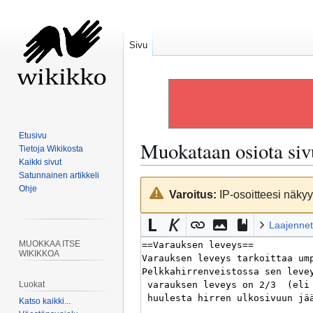
Sivu
Etusivu
Muokataan osiota si
Tietoja Wikikosta
Kaikki sivut
Satunnainen artikkeli
Siirry
Siirry
Ohje
Varoitus:
IP-osoitteesi näkyy 
navigaatioon
hakuun
Laajennet
MUOKKAA ITSE
WIKIKKOA
Luokat
Katso kaikki...