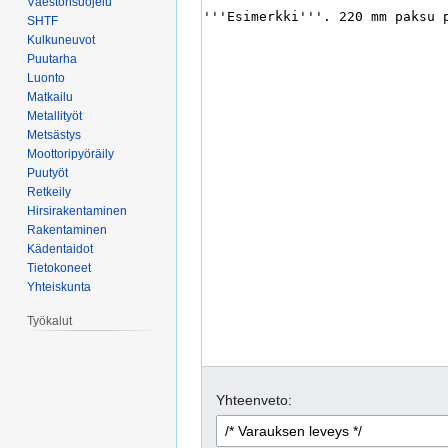
Väestönsuojelu
SHTF
Kulkuneuvot
Puutarha
Luonto
Matkailu
Metallityöt
Metsästys
Moottoripyöräily
Puutyöt
Retkeily
Hirsirakentaminen
Rakentaminen
Kädentaidot
Tietokoneet
Yhteiskunta
Työkalut
Yhteenveto: