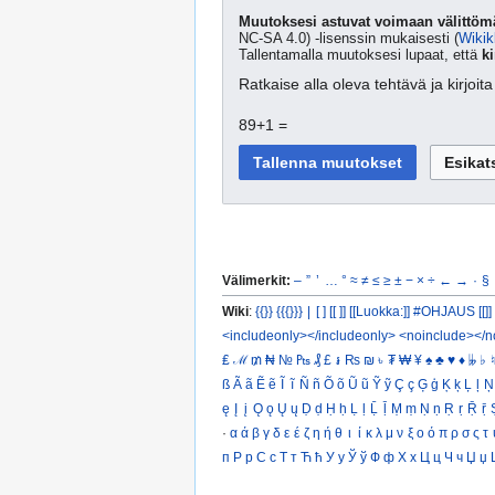
Muutoksesi astuvat voimaan välittömä
NC-SA 4.0) -lisenssin mukaisesti (
Wikik
Tallentamalla muutoksesi lupaat, että
ki
Ratkaise alla oleva tehtävä ja kirjoi
89+1 =
Välimerkit:
–
”
’
…
°
≈
≠
≤
≥
±
−
×
÷
←
→
·
§
Wiki
:
{{}}
{{{}}}
|
[ ]
[[ ]]
[[Luokka:]]
#OHJAUS [[]]
<includeonly></includeonly>
<noinclude></n
₤
ℳ
₥
₦
№
₧
₰
£
៛
₨
₪
৳
₮
₩
¥
♠
♣
♥
♦
𝄫
♭
♮
ß
Ã
ã
Ẽ
ẽ
Ĩ
ĩ
Ñ
ñ
Õ
õ
Ũ
ũ
Ỹ
ỹ
Ç
ç
Ģ
ģ
Ķ
ķ
Ļ
ļ
Ņ
ę
Į
į
Ǫ
ǫ
Ų
ų
Ḍ
ḍ
Ḥ
ḥ
Ḷ
ḷ
Ḹ
ḹ
Ṃ
ṃ
Ṇ
ṇ
Ṛ
ṛ
Ṝ
ṝ
·
α
ά
β
γ
δ
ε
έ
ζ
η
ή
θ
ι
ί
κ
λ
μ
ν
ξ
ο
ό
π
ρ
σ
ς
τ
п
Р
р
С
с
Т
т
Ћ
ћ
У
у
Ў
ў
Ф
ф
Х
х
Ц
ц
Ч
ч
Џ
џ