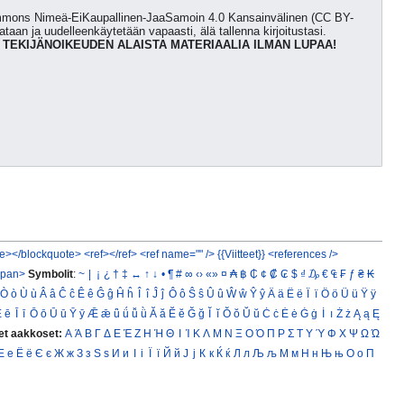
Commons Nimeä-EiKaupallinen-JaaSamoin 4.0 Kansainvälinen (CC BY-
kataan ja uudelleenkäytetään vapaasti, älä tallenna kirjoitustasi.
 TEKIJÄNOIKEUDEN ALAISTA MATERIAALIA ILMAN LUPAA!
e></blockquote>
<ref></ref>
<ref name="" />
{{Viitteet}}
<references />
span>
Symbolit
:
~
|
¡
¿
†
‡
↔
↑
↓
•
¶
#
∞
‹›
«»
¤
₳
฿
₵
¢
₡
₢
$
₫
₯
€
₠
₣
ƒ
₴
₭
Ò
ò
Ù
ù
Â
â
Ĉ
ĉ
Ê
ê
Ĝ
ĝ
Ĥ
ĥ
Î
î
Ĵ
ĵ
Ô
ô
Ŝ
ŝ
Û
û
Ŵ
ŵ
Ŷ
ŷ
Ä
ä
Ë
ë
Ï
ï
Ö
ö
Ü
ü
Ÿ
ÿ
Ē
ē
Ī
ī
Ō
ō
Ū
ū
Ȳ
ȳ
Ǣ
ǣ
ǖ
ǘ
ǚ
ǜ
Ă
ă
Ĕ
ĕ
Ğ
ğ
Ĭ
ĭ
Ŏ
ŏ
Ŭ
ŭ
Ċ
ċ
Ė
ė
Ġ
ġ
İ
ı
Ż
ż
Ą
ą
Ę
et aakkoset:
Α
Ά
Β
Γ
Δ
Ε
Έ
Ζ
Η
Ή
Θ
Ι
Ί
Κ
Λ
Μ
Ν
Ξ
Ο
Ό
Π
Ρ
Σ
Τ
Υ
Ύ
Φ
Χ
Ψ
Ω
Ώ
Е
е
Ё
ё
Є
є
Ж
ж
З
з
Ѕ
ѕ
И
и
І
і
Ї
ї
Й
й
Ј
ј
К
к
Ќ
ќ
Л
л
Љ
љ
М
м
Н
н
Њ
њ
О
о
П