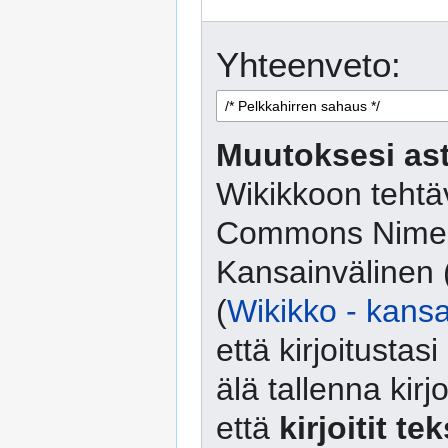
Yhteenveto:
Muutoksesi ast
Wikikkoon tehtäv
Commons Nimeä
Kansainvälinen 
(
Wikikko - kansa
että kirjoitusta
älä tallenna kirj
että
kirjoitit te