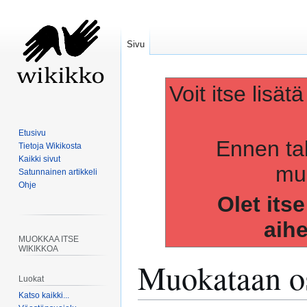
Sivu
Voit itse lisät
Etusivu
Ennen ta
Tietoja Wikikosta
Kaikki sivut
muo
Satunnainen artikkeli
Ohje
Olet its
aih
MUOKKAA ITSE
WIKIKKOA
Muokataan os
Luokat
Katso kaikki...