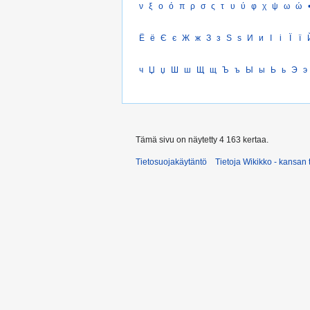
ν
ξ
ο
ό
π
ρ
σ
ς
τ
υ
ύ
φ
χ
ψ
ω
ώ
Ё
ё
Є
є
Ж
ж
З
з
Ѕ
ѕ
И
и
І
і
Ї
ї
ч
Џ
џ
Ш
ш
Щ
щ
Ъ
ъ
Ы
ы
Ь
ь
Э
э
Tämä sivu on näytetty 4 163 kertaa.
Tietosuojakäytäntö
Tietoja Wikikko - kansan 