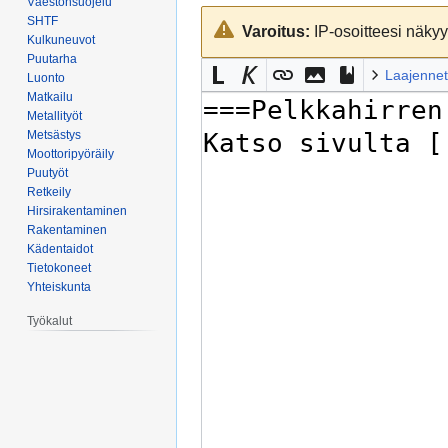
Väestönsuojelu
Siirry
Siirry
SHTF
Varoitus:
IP-osoitteesi näkyy 
navigaatioon
hakuun
Kulkuneuvot
Puutarha
Laajennet
Luonto
Matkailu
Metallityöt
Metsästys
Moottoripyöräily
Puutyöt
Retkeily
Hirsirakentaminen
Rakentaminen
Kädentaidot
Tietokoneet
Yhteiskunta
Työkalut