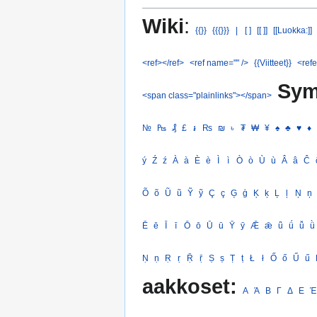
Wiki
:
{{}}
{{{}}}
|
[ ]
[[ ]]
[[Luokka:]]
<ref></ref>
<ref name="" />
{{Viitteet}}
<refe
Sym
<span class="plainlinks"></span>
№
₧
₰
£
៛
₨
₪
৳
₮
₩
¥
♠
♣
♥
♦
ý
Ź
ź
À
à
È
è
Ì
ì
Ò
ò
Ù
ù
Â
â
Ĉ
Õ
õ
Ũ
ũ
Ỹ
ỹ
Ç
ç
Ģ
ģ
Ķ
ķ
Ļ
ļ
Ņ
ņ
Ē
ē
Ī
ī
Ō
ō
Ū
ū
Ȳ
ȳ
Ǣ
ǣ
ǖ
ǘ
ǚ
ǜ
Ṇ
ṇ
Ṛ
ṛ
Ṝ
ṝ
Ṣ
ṣ
Ṭ
ṭ
Ł
ł
Ő
ő
Ű
ű
aakkoset:
Α
Ά
Β
Γ
Δ
Ε
Έ