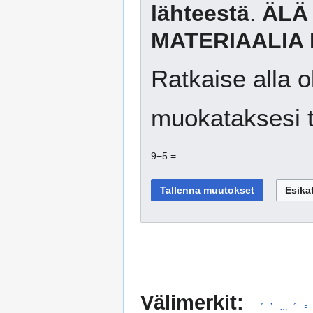
lähteestä
.
ÄLÄ
MATERIAALIA 
Ratkaise alla o
muokataksesi t
9−5 =
Välimerkit:
–
”
’
…
°
≈