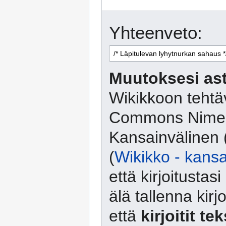
Yhteenveto:
Muutoksesi ast
Wikikkoon tehtäv
Commons Nimeä
Kansainvälinen 
(
Wikikko - kansa
että kirjoitusta
älä tallenna kirj
että
kirjoitit te