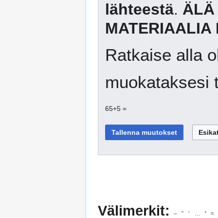
lähteestä
.
ÄLÄ
MATERIAALIA 
Ratkaise alla o
muokataksesi t
65+5 =
Välimerkit:
–
”
’
…
°
≈