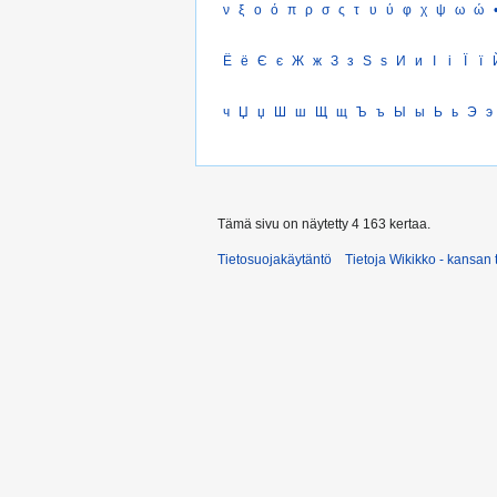
ν
ξ
ο
ό
π
ρ
σ
ς
τ
υ
ύ
φ
χ
ψ
ω
ώ
Ё
ё
Є
є
Ж
ж
З
з
Ѕ
ѕ
И
и
І
і
Ї
ї
ч
Џ
џ
Ш
ш
Щ
щ
Ъ
ъ
Ы
ы
Ь
ь
Э
э
Tämä sivu on näytetty 4 163 kertaa.
Tietosuojakäytäntö
Tietoja Wikikko - kansan 