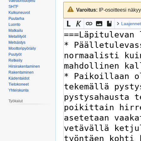
Väestönsuojelu
Siirry
Siirry
SHTF
Varoitus:
IP-osoitteesi näkyy 
navigaatioon
hakuun
Kulkuneuvot
Puutarha
Laajennet
Luonto
Matkailu
Metallityöt
Metsästys
Moottoripyöräily
Puutyöt
Retkeily
Hirsirakentaminen
Rakentaminen
Kädentaidot
Tietokoneet
Yhteiskunta
Työkalut