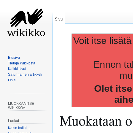
Sivu
Voit itse lisät
Etusivu
Ennen ta
Tietoja Wikikosta
Kaikki sivut
muo
Satunnainen artikkeli
Ohje
Olet its
aih
MUOKKAA ITSE
WIKIKKOA
Muokataan os
Luokat
Katso kaikki...