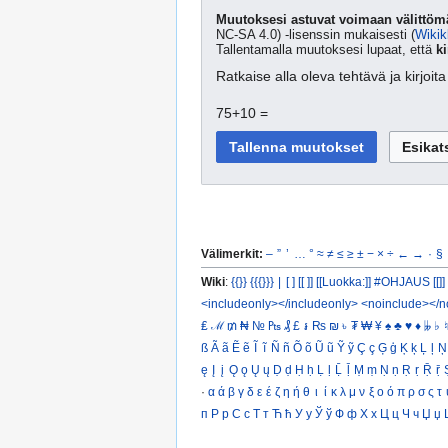
Muutoksesi astuvat voimaan välittömä
NC-SA 4.0) -lisenssin mukaisesti (
Wikik
Tallentamalla muutoksesi lupaat, että
ki
Ratkaise alla oleva tehtävä ja kirjoi
75+10 =
Välimerkit:
–
”
’
…
°
≈
≠
≤
≥
±
−
×
÷
←
→
·
§
Wiki
:
{{}}
{{{}}}
|
[ ]
[[ ]]
[[Luokka:]]
#OHJAUS [[]]
<includeonly></includeonly>
<noinclude></n
₤
ℳ
₥
₦
№
₧
₰
£
៛
₨
₪
৳
₮
₩
¥
♠
♣
♥
♦
𝄫
♭
♮
ß
Ã
ã
Ẽ
ẽ
Ĩ
ĩ
Ñ
ñ
Õ
õ
Ũ
ũ
Ỹ
ỹ
Ç
ç
Ģ
ģ
Ķ
ķ
Ļ
ļ
Ņ
ę
Į
į
Ǫ
ǫ
Ų
ų
Ḍ
ḍ
Ḥ
ḥ
Ḷ
ḷ
Ḹ
ḹ
Ṃ
ṃ
Ṇ
ṇ
Ṛ
ṛ
Ṝ
ṝ
·
α
ά
β
γ
δ
ε
έ
ζ
η
ή
θ
ι
ί
κ
λ
μ
ν
ξ
ο
ό
π
ρ
σ
ς
τ
п
Р
р
С
с
Т
т
Ћ
ћ
У
у
Ў
ў
Ф
ф
Х
х
Ц
ц
Ч
ч
Џ
џ