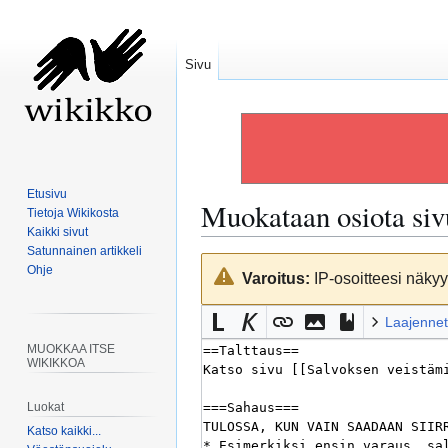
Sivu
Etusivu
Muokataan osiota si
Tietoja Wikikosta
Kaikki sivut
Satunnainen artikkeli
Siirry
Siirry
Ohje
Varoitus:
IP-osoitteesi näkyy 
navigaatioon
hakuun
Laajennet
MUOKKAA ITSE
WIKIKKOA
Luokat
Katso kaikki...