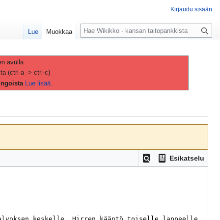
Kirjaudu sisään
H
Lue
Muokkaa
a
k
u
en avulla
(ctrl-a -> ctrl-c)
ingoista
Lue lisää.
Esikatselu