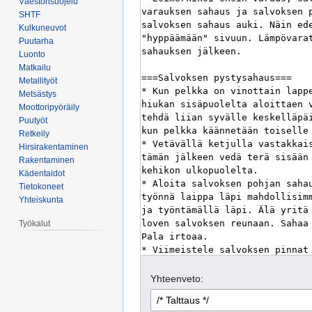
Väestönsuojelu
SHTF
Kulkuneuvot
Puutarha
Luonto
Matkailu
Metallityöt
Metsästys
Moottoripyöräily
Puutyöt
Retkeily
Hirsirakentaminen
Rakentaminen
Kädentaidot
Tietokoneet
Yhteiskunta
Työkalut
Yhteenveto: