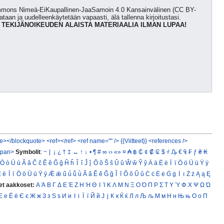
Commons Nimeä-EiKaupallinen-JaaSamoin 4.0 Kansainvälinen (CC BY-
kataan ja uudelleenkäytetään vapaasti, älä tallenna kirjoitustasi.
 TEKIJÄNOIKEUDEN ALAISTA MATERIAALIA ILMAN LUPAA!
e></blockquote>
<ref></ref>
<ref name="" />
{{Viitteet}}
<references />
span>
Symbolit
:
~
|
¡
¿
†
‡
↔
↑
↓
•
¶
#
∞
‹›
«»
¤
₳
฿
₵
¢
₡
₢
$
₫
₯
€
₠
₣
ƒ
₴
₭
Ò
ò
Ù
ù
Â
â
Ĉ
ĉ
Ê
ê
Ĝ
ĝ
Ĥ
ĥ
Î
î
Ĵ
ĵ
Ô
ô
Ŝ
ŝ
Û
û
Ŵ
ŵ
Ŷ
ŷ
Ä
ä
Ë
ë
Ï
ï
Ö
ö
Ü
ü
Ÿ
ÿ
Ē
ē
Ī
ī
Ō
ō
Ū
ū
Ȳ
ȳ
Ǣ
ǣ
ǖ
ǘ
ǚ
ǜ
Ă
ă
Ĕ
ĕ
Ğ
ğ
Ĭ
ĭ
Ŏ
ŏ
Ŭ
ŭ
Ċ
ċ
Ė
ė
Ġ
ġ
İ
ı
Ż
ż
Ą
ą
Ę
et aakkoset:
Α
Ά
Β
Γ
Δ
Ε
Έ
Ζ
Η
Ή
Θ
Ι
Ί
Κ
Λ
Μ
Ν
Ξ
Ο
Ό
Π
Ρ
Σ
Τ
Υ
Ύ
Φ
Χ
Ψ
Ω
Ώ
Е
е
Ё
ё
Є
є
Ж
ж
З
з
Ѕ
ѕ
И
и
І
і
Ї
ї
Й
й
Ј
ј
К
к
Ќ
ќ
Л
л
Љ
љ
М
м
Н
н
Њ
њ
О
о
П