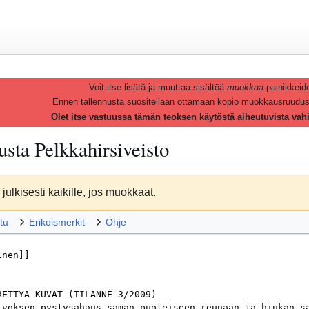
Voit itse lisätä ja muuttaa sisältöä
muokkaa
-painikkeid
Ennen tallennusta suositellaan ottamaan kopio muokkausruudusta 
Olet itse vastuussa tämän teoksen käytöstä aiheutuvista vah
vusta
Pelkkahirsiveisto
julkisesti kaikille, jos muokkaat.
tu
Erikoismerkit
Ohje