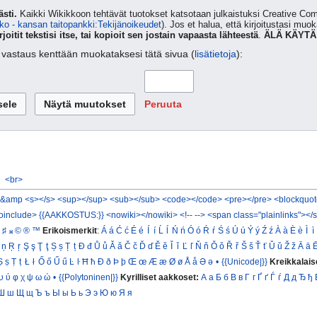
sti.
Kaikki Wikikkoon tehtävät tuotokset katsotaan julkaistuksi Creative 
ko - kansan taitopankki:Tekijänoikeudet
). Jos et halua, että kirjoitustasi muo
rjoitit tekstisi itse, tai kopioit sen jostain vapaasta lähteestä
.
ÄLÄ KÄYTÄ
ta vastaus kenttään muokataksesi tätä sivua (
lisätietoja
):
Peruuta
<br>
&amp
<s></s>
<sup></sup>
<sub></sub>
<code></code>
<pre></pre>
<blockquot
oinclude>
{{AAKKOSTUS:}}
<nowiki></nowiki>
<!-- -->
<span class="plainlinks"></
♯
𝄪
©
®
™
Erikoismerkit
:
Á
á
Ć
ć
É
é
Í
í
Ĺ
ĺ
Ń
ń
Ó
ó
Ŕ
ŕ
Ś
ś
Ú
ú
Ý
ý
Ź
ź
À
à
È
è
Ì
ì
ņ
Ŗ
ŗ
Ş
ş
Ţ
ţ
Ș
ș
Ț
ț
Đ
đ
Ů
ů
Ǎ
ǎ
Č
č
Ď
ď
Ě
ě
Ǐ
ǐ
Ľ
ľ
Ň
ň
Ǒ
ǒ
Ř
ř
Š
š
Ť
ť
Ǔ
ǔ
Ž
ž
Ā
ā
Ṣ
ṣ
Ṭ
ṭ
Ł
ł
Ő
ő
Ű
ű
Ŀ
ŀ
Ħ
ħ
Ð
ð
Þ
þ
Œ
œ
Æ
æ
Ø
ø
Å
å
Ə
ə
•
{{Unicode|}}
Kreikkalais
υ
ύ
φ
χ
ψ
ω
ώ
•
{{Polytoninen|}}
Kyrilliset aakkoset:
А
а
Б
б
В
в
Г
г
Ґ
ґ
Ѓ
ѓ
Д
д
Ђ
ђ
Ш
ш
Щ
щ
Ъ
ъ
Ы
ы
Ь
ь
Э
э
Ю
ю
Я
я