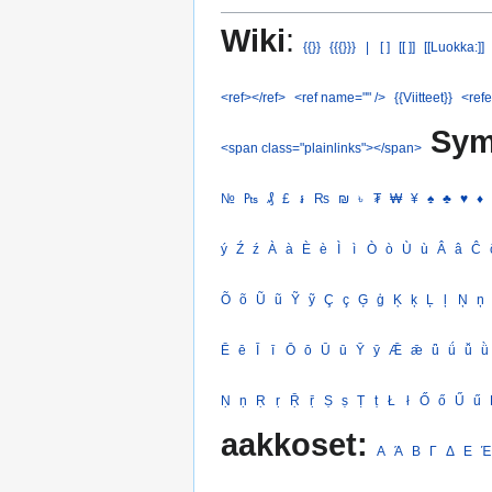
Wiki
:
{{}}
{{{}}}
|
[ ]
[[ ]]
[[Luokka:]]
<ref></ref>
<ref name="" />
{{Viitteet}}
<refe
Sym
<span class="plainlinks"></span>
№
₧
₰
£
៛
₨
₪
৳
₮
₩
¥
♠
♣
♥
♦
ý
Ź
ź
À
à
È
è
Ì
ì
Ò
ò
Ù
ù
Â
â
Ĉ
Õ
õ
Ũ
ũ
Ỹ
ỹ
Ç
ç
Ģ
ģ
Ķ
ķ
Ļ
ļ
Ņ
ņ
Ē
ē
Ī
ī
Ō
ō
Ū
ū
Ȳ
ȳ
Ǣ
ǣ
ǖ
ǘ
ǚ
ǜ
Ṇ
ṇ
Ṛ
ṛ
Ṝ
ṝ
Ṣ
ṣ
Ṭ
ṭ
Ł
ł
Ő
ő
Ű
ű
aakkoset:
Α
Ά
Β
Γ
Δ
Ε
Έ