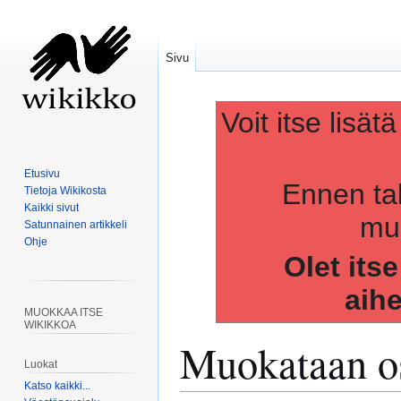
Sivu
Voit itse lisät
Etusivu
Ennen ta
Tietoja Wikikosta
Kaikki sivut
muo
Satunnainen artikkeli
Ohje
Olet its
aih
MUOKKAA ITSE
WIKIKKOA
Muokataan os
Luokat
Katso kaikki...