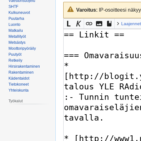
Väestönsuojelu
Siirry
Siirry
SHTF
Varoitus:
IP-osoitteesi näkyy 
navigaatioon
hakuun
Kulkuneuvot
Puutarha
Laajennet
Luonto
Matkailu
Metallityöt
Metsästys
Moottoripyöräily
Puutyöt
Retkeily
Hirsirakentaminen
Rakentaminen
Kädentaidot
Tietokoneet
Yhteiskunta
Työkalut