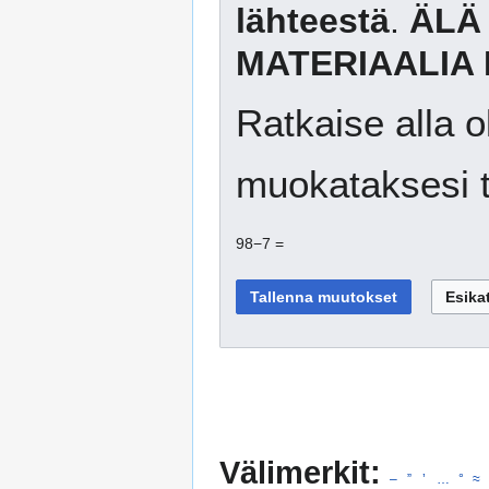
lähteestä
.
ÄLÄ
MATERIAALIA 
Ratkaise alla o
muokataksesi t
98−7 =
Välimerkit:
–
”
’
…
°
≈