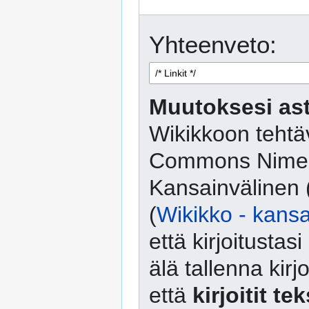
Yhteenveto:
Muutoksesi ast
Wikikkoon tehtäv
Commons Nimeä
Kansainvälinen 
(
Wikikko - kansa
että kirjoitusta
älä tallenna kirj
että
kirjoitit te