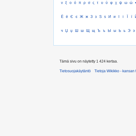
ν
ξ
ο
ό
π
ρ
σ
ς
τ
υ
ύ
φ
χ
ψ
ω
ώ
Ё
ё
Є
є
Ж
ж
З
з
Ѕ
ѕ
И
и
І
і
Ї
ї
ч
Џ
џ
Ш
ш
Щ
щ
Ъ
ъ
Ы
ы
Ь
ь
Э
э
Tämä sivu on näytetty 1 424 kertaa.
Tietosuojakäytäntö
Tietoja Wikikko - kansan 