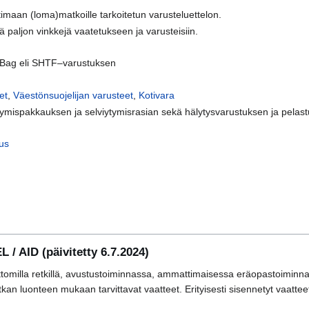
timaan (loma)matkoille tarkoitetun varusteluettelon.
ä paljon vinkkejä vaatetukseen ja varusteisiin.
 Bag eli SHTF–varustuksen
et
,
Väestönsuojelijan varusteet
,
Kotivara
ytymispakkauksen ja selviytymisrasian sekä hälytysvarustuksen ja pelas
us
/ AID (päivitetty 6.7.2024)
ttomilla retkillä, avustustoiminnassa, ammattimaisessa eräopastoiminna
tkan luonteen mukaan tarvittavat vaatteet. Erityisesti sisennetyt vaatte