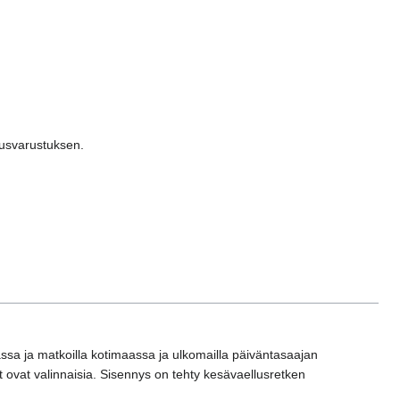
tusvarustuksen.
ssa ja matkoilla kotimaassa ja ulkomailla päiväntasaajan
et ovat valinnaisia. Sisennys on tehty kesävaellusretken