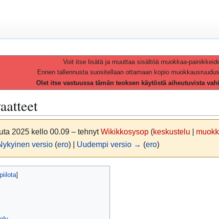
Voit itse lisätä ja muuttaa sisältöä
muokkaa
-painikkeid
Ennen tallennusta suositellaan ottamaan kopio muokkausruudusta 
Olet itse vastuussa tämän teoksen käytöstä aiheutuvista vah
aatteet
uta 2025 kello 00.09 – tehnyt
Wikikkosysop
(
keskustelu
|
muokk
Nykyinen versio
(
ero
) |
Uudempi versio →
(
ero
)
ely