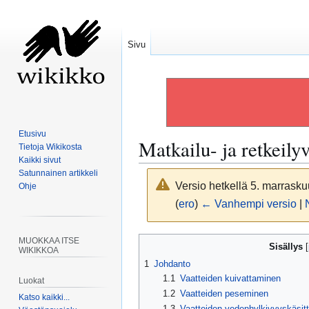
Sivu
Etusivu
Matkailu- ja retkeilyv
Tietoja Wikikosta
Kaikki sivut
Satunnainen artikkeli
Versio hetkellä 5. marrasku
Ohje
(
ero
)
← Vanhempi versio
|
Siirry
Siirry
MUOKKAA ITSE
Sisällys
WIKIKKOA
navigaatioon
hakuun
1
Johdanto
1.1
Vaatteiden kuivattaminen
Luokat
1.2
Vaatteiden peseminen
Katso kaikki...
1.3
Vaatteiden vedenhylkivyyskäsitt