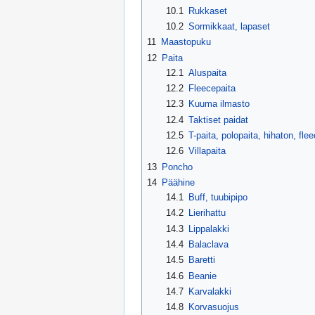
10.1
Rukkaset
10.2
Sormikkaat, lapaset
11
Maastopuku
12
Paita
12.1
Aluspaita
12.2
Fleecepaita
12.3
Kuuma ilmasto
12.4
Taktiset paidat
12.5
T-paita, polopaita, hihaton, fle
12.6
Villapaita
13
Poncho
14
Päähine
14.1
Buff, tuubipipo
14.2
Lierihattu
14.3
Lippalakki
14.4
Balaclava
14.5
Baretti
14.6
Beanie
14.7
Karvalakki
14.8
Korvasuojus