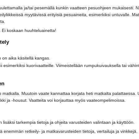
tuulettamalla ja/tai pesemällä kunkin vaatteen pesuohjeen mukaisesti. 
yliikkeissä myytävissä erityisiä pesuaineita, esimerkiksi untuvalle. Matk
ta.
 Ei koskaan huuhteluainetta!
tely
n aika käsitellä kangas.
 esimerkiksi kuorivaatteille. Viimeistellään rumpukuivauksella tai väh
en
matkalla. Muutoin vaate kannattaa korjata heti matkalta palattaessa. Use
takki ja -housut. Vaatteita voi korjauttaa myös vaateompelimoissa.
en lisäksi tarkempia tietoja ja ohjeita varusteiden valintaan ja käyttöön.
ä enemmän retkeily- ja matkavarusteiden tietoja, vertailuja ja vinkkejä.