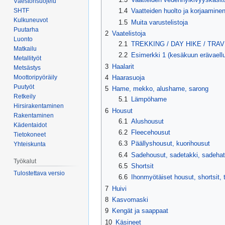
Väestönsuojelu
SHTF
1.4
Vaatteiden huolto ja korjaamine
Kulkuneuvot
1.5
Muita varustelistoja
Puutarha
2
Vaatelistoja
Luonto
2.1
TREKKING / DAY HIKE / TRAVEL 
Matkailu
2.2
Esimerkki 1 (kesäkuun erävaell
Metallityöt
3
Haalarit
Metsästys
4
Haarasuoja
Moottoripyöräily
Puutyöt
5
Hame, mekko, alushame, sarong
Retkeily
5.1
Lämpöhame
Hirsirakentaminen
6
Housut
Rakentaminen
6.1
Alushousut
Kädentaidot
6.2
Fleecehousut
Tietokoneet
6.3
Päällyshousut, kuorihousut
Yhteiskunta
6.4
Sadehousut, sadetakki, sadehatt
Työkalut
6.5
Shortsit
Tulostettava versio
6.6
Ihonmyötäiset housut, shortsit, t
7
Huivi
8
Kasvomaski
9
Kengät ja saappaat
10
Käsineet