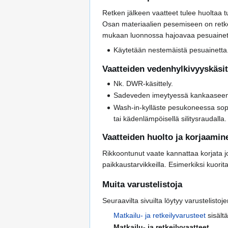
Retken jälkeen vaatteet tulee huoltaa 
Osan materiaalien pesemiseen on retkeil
mukaan luonnossa hajoavaa pesuainet
Käytetään nestemäistä pesuainetta.
Vaatteiden vedenhylkivyyskäsit
Nk. DWR-käsittely.
Sadeveden imeytyessä kankaaseen o
Wash-in-kylläste pesukoneessa sopii
tai kädenlämpöisellä silitysraudalla.
Vaatteiden huolto ja korjaamin
Rikkoontunut vaate kannattaa korjata jo 
paikkaustarvikkeilla. Esimerkiksi kuori
Muita varustelistoja
Seuraavilta sivuilta löytyy varustelistoj
Matkailu- ja retkeilyvarusteet
sisältä
Matkailu- ja retkeilyvaatteet