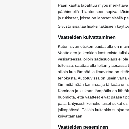
Pään kautta tapahtuu myös merkittävä 
päähineellä. Tilanteeseen sopivat käsin
ja rukkaset, joissa on lapaset sisällä pi
Sivusto sisältää lisäksi taktiseen käyttöö
Vaatteiden kuivattaminen
Kuten sivun otsikon paidat alla on main
Vaatteiden ja kenkien kastumista tulis
vesisateessa jolloin sadesuojaus ei ole
teltoissa, saattaa olla teltan yläosassa
silloin kun lämpöä ja ilmavirtaa on riitt
tehokasta. Autiotuvissa on usein varta
lämmittämään kaminaa ja tärkeää on sa
Kaminan ja kiukaan lämpötila on lähtök
huomiota, että vaatteet eivät pääse tip
pala. Erityisesti keinokuituiset sukat e
jalkopäässä. Tällöin kuitenkin suojaam
kuivattamaan.
Vaatteiden peseminen