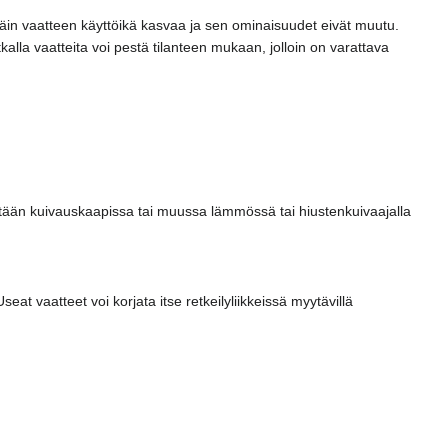
Näin vaatteen käyttöikä kasvaa ja sen ominaisuudet eivät muutu.
alla vaatteita voi pestä tilanteen mukaan, jolloin on varattava
intään kuivauskaapissa tai muussa lämmössä tai hiustenkuivaajalla
at vaatteet voi korjata itse retkeilyliikkeissä myytävillä