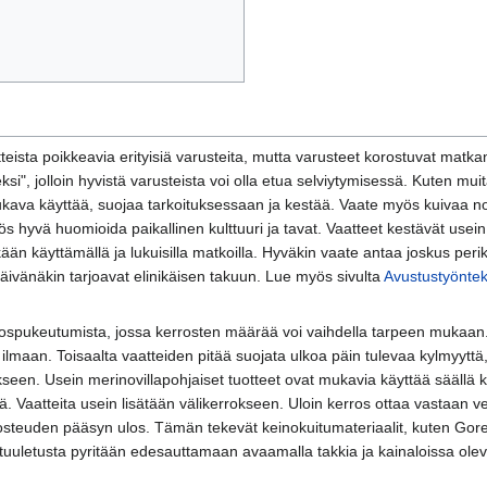
atteista poikkeavia erityisiä varusteita, mutta varusteet korostuvat mat
eksi", jolloin hyvistä varusteista voi olla etua selviytymisessä. Kuten mu
ukava käyttää, suojaa tarkoituksessaan ja kestää. Vaate myös kuivaa no
s hyvä huomioida paikallinen kulttuuri ja tavat. Vaatteet kestävät use
ään käyttämällä ja lukuisilla matkoilla. Hyväkin vaate antaa joskus periks
äivänäkin tarjoavat elinikäisen takuun. Lue myös sivulta
Avustustyöntek
pukeutumista, jossa kerrosten määrää voi vaihdella tarpeen mukaan. Vaa
i ilmaan. Toisaalta vaatteiden pitää suojata ulkoa päin tulevaa kylmyyttä,
kseen. Usein merinovillapohjaiset tuotteet ovat mukavia käyttää säällä k
Vaatteita usein lisätään välikerrokseen. Uloin kerros ottaa vastaan vesi
osteuden pääsyn ulos. Tämän tekevät keinokuitumateriaalit, kuten Gor
in tuuletusta pyritään edesauttamaan avaamalla takkia ja kainaloissa ol