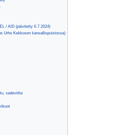
n
/ AID (päivitetty 6.7.2024)
us Urho Kekkosen kansallispuistossa)
u, sadeviitta
rikoot