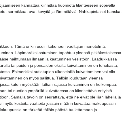
aamiseen kannattaa kiinnittää huomiota tilanteeseen sopivalla
stetut sormikkaat ovat kevyitä ja lämmittäviä. Nahkapintaiset hanskat
in liikkuen. Tämä onkin usein kokeneen vaeltajan menetelmä.
ostuminen. Läpimäräksi astuminen tapahtuu yleensä pitkäkestoisessa
 ei pääse haihtumaan ilmaan ja kaatuminen vesistöön. Laadukkaissa
 narulla tai puiden ja pensaiden oksilla kuivattaminen on tehokasta,
katosta. Esimerkiksi autiotupien ulkoseinillä kuivattaminen voi olla
uivattaminen on myös sallittua. Tällöin joudutaan yleensä
rajassa kuten myöskään lattian rajassa kuivaminen on heikompaa.
 tai nuotion ympärillä kuivattaessa on kiinnitettävä erityistä
on. Samalla tavoin on seurattava, että ne eivät ole liian lähellä ja
a voi myös kosteita vaatteita jossain määrin kuivattaa makuupussin
akuupussia on tärkeää tällöin päästä tuulettamaan ja