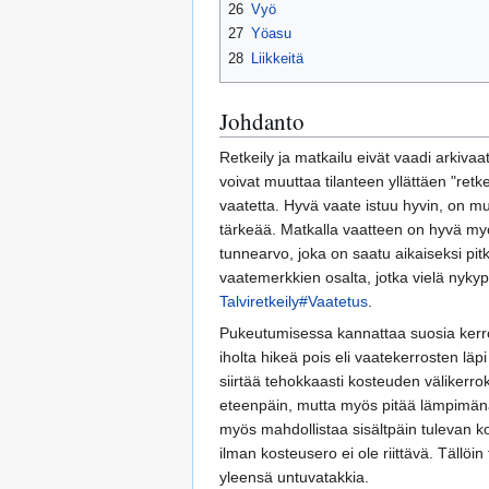
26
Vyö
27
Yöasu
28
Liikkeitä
Johdanto
Retkeily ja matkailu eivät vaadi arkiva
voivat muuttaa tilanteen yllättäen "retk
vaatetta. Hyvä vaate istuu hyvin, on m
tärkeää. Matkalla vaatteen on hyvä myö
tunnearvo, joka on saatu aikaiseksi pitk
vaatemerkkien osalta, jotka vielä nykyp
Talviretkeily#Vaatetus
.
Pukeutumisessa kannattaa suosia kerros
iholta hikeä pois eli vaatekerrosten läp
siirtää tehokkaasti kosteuden välikerro
eteenpäin, mutta myös pitää lämpimänä. 
myös mahdollistaa sisältpäin tulevan k
ilman kosteusero ei ole riittävä. Tällö
yleensä untuvatakkia.