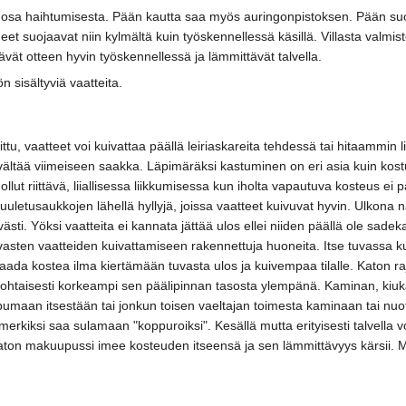
osa haihtumisesta. Pään kautta saa myös auringonpistoksen. Pään suoj
eet suojaavat niin kylmältä kuin työskennellessä käsillä. Villasta valmi
tävät otteen hyvin työskennellessä ja lämmittävät talvella.
n sisältyviä vaatteita.
ittu, vaatteet voi kuivattaa päällä leiriaskareita tehdessä tai hitaamm
i vältää viimeiseen saakka. Läpimäräksi kastuminen on eri asia kuin k
 ollut riittävä, liiallisessa liikkumisessa kun iholta vapautuva kosteus
 tuuletusaukkojen lähellä hyllyjä, joissa vaatteet kuivuvat hyvin. Ulkona
ävästi. Yöksi vaatteita ei kannata jättää ulos ellei niiden päällä ole sade
 vasten vaatteiden kuivattamiseen rakennettuja huoneita. Itse tuvassa k
ada kostea ilma kiertämään tuvasta ulos ja kuivempaa tilalle. Katon 
ohtaisesti korkeampi sen päälipinnan tasosta ylempänä. Kaminan, kiukaan
pumaan itsestään tai jonkun toisen vaeltajan toimesta kaminaan tai nuotio
simerkiksi saa sulamaan "koppuroiksi". Kesällä mutta erityisesti talvell
aton makuupussi imee kosteuden itseensä ja sen lämmittävyys kärsii. M