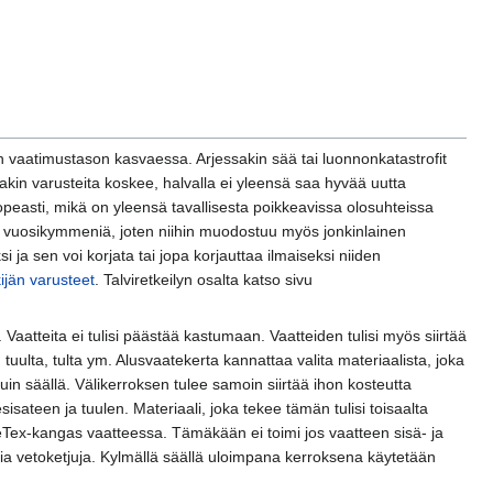
kan vaatimustason kasvaessa. Arjessakin sää tai luonnonkatastrofit
itakin varusteita koskee, halvalla ei yleensä saa hyvää uutta
peasti, mikä on yleensä tavallisesta poikkeavissa olosuhteissa
in vuosikymmeniä, joten niihin muodostuu myös jonkinlainen
i ja sen voi korjata tai jopa korjauttaa ilmaiseksi niiden
ijän varusteet
. Talviretkeilyn osalta katso sivu
tteita ei tulisi päästää kastumaan. Vaatteiden tulisi myös siirtää
 tuulta, tulta ym. Alusvaatekerta kannattaa valita materiaalista, joka
uin säällä. Välikerroksen tulee samoin siirtää ihon kosteutta
sateen ja tuulen. Materiaali, joka tekee tämän tulisi toisaalta
eTex-kangas vaatteessa. Tämäkään ei toimi jos vaatteen sisä- ja
evia vetoketjuja. Kylmällä säällä uloimpana kerroksena käytetään