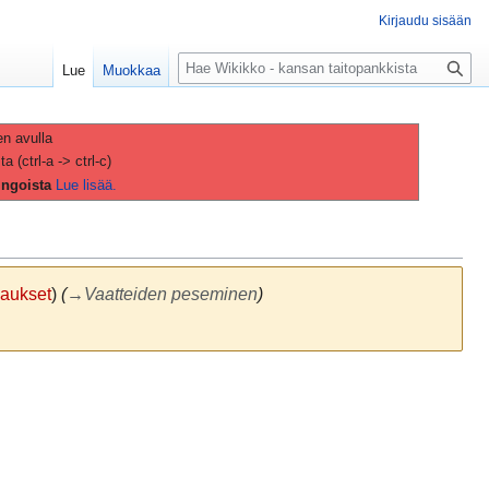
Kirjaudu sisään
H
Lue
Muokkaa
a
k
u
en avulla
(ctrl-a -> ctrl-c)
ingoista
Lue lisää.
aukset
)
(
→
Vaatteiden peseminen
)