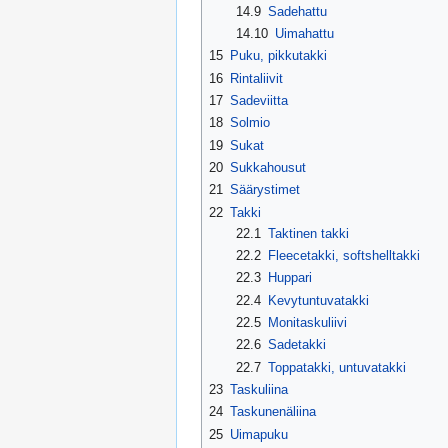
14.9
Sadehattu
14.10
Uimahattu
15
Puku, pikkutakki
16
Rintaliivit
17
Sadeviitta
18
Solmio
19
Sukat
20
Sukkahousut
21
Säärystimet
22
Takki
22.1
Taktinen takki
22.2
Fleecetakki, softshelltakki
22.3
Huppari
22.4
Kevytuntuvatakki
22.5
Monitaskuliivi
22.6
Sadetakki
22.7
Toppatakki, untuvatakki
23
Taskuliina
24
Taskunenäliina
25
Uimapuku