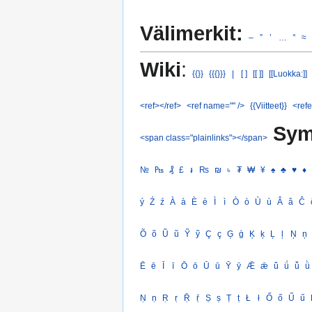
Välimerkit:
–
”
’
…
°
≈
Wiki
:
{{}}
{{{}}}
|
[ ]
[[ ]]
[[Luokka:]]
<ref></ref>
<ref name="" />
{{Viitteet}}
<refe
Sym
<span class="plainlinks"></span>
№
₧
₰
£
៛
₨
₪
৳
₮
₩
¥
♠
♣
♥
♦
ý
Ź
ź
À
à
È
è
Ì
ì
Ò
ò
Ù
ù
Â
â
Ĉ
Õ
õ
Ũ
ũ
Ỹ
ỹ
Ç
ç
Ģ
ģ
Ķ
ķ
Ļ
ļ
Ņ
ņ
Ē
ē
Ī
ī
Ō
ō
Ū
ū
Ȳ
ȳ
Ǣ
ǣ
ǖ
ǘ
ǚ
ǜ
Ṇ
ṇ
Ṛ
ṛ
Ṝ
ṝ
Ṣ
ṣ
Ṭ
ṭ
Ł
ł
Ő
ő
Ű
ű