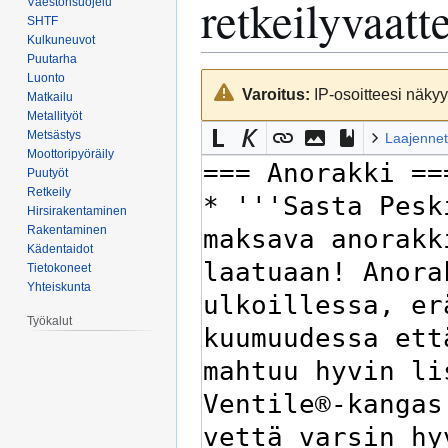
retkeilyvaatt
Väestönsuojelu
SHTF
Kulkuneuvot
Puutarha
Luonto
Siirry
Siirry
Varoitus:
IP-osoitteesi näkyy 
Matkailu
navigaatioon
hakuun
Metallityöt
Metsästys
Laajennet
Moottoripyöräily
Puutyöt
Retkeily
Hirsirakentaminen
Rakentaminen
Kädentaidot
Tietokoneet
Yhteiskunta
Työkalut