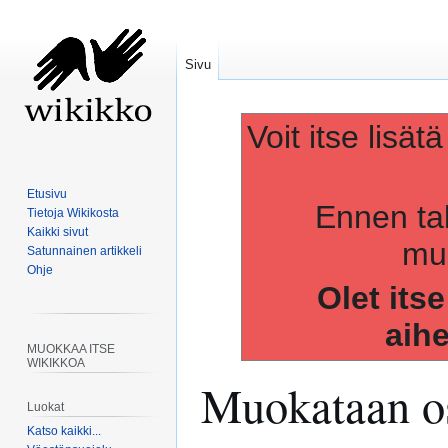
Sivu
Voit itse lisät
Etusivu
Ennen ta
Tietoja Wikikosta
Kaikki sivut
muo
Satunnainen artikkeli
Ohje
Olet its
aih
MUOKKAA ITSE
WIKIKKOA
Muokataan os
Luokat
Katso kaikki...