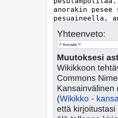
Yhteenveto:
Muutoksesi ast
Wikikkoon tehtäv
Commons Nimeä
Kansainvälinen 
(
Wikikko - kansa
että kirjoitusta