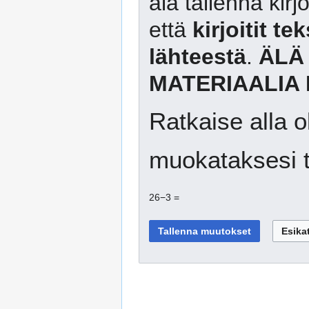
älä tallenna kirj
että
kirjoitit te
lähteestä
.
ÄLÄ
MATERIAALIA 
Ratkaise alla o
muokataksesi t
26−3 =