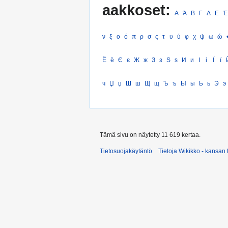
aakkoset:
Α
Ά
Β
Γ
Δ
Ε
Έ
ν
ξ
ο
ό
π
ρ
σ
ς
τ
υ
ύ
φ
χ
ψ
ω
ώ
Ё
ё
Є
є
Ж
ж
З
з
Ѕ
ѕ
И
и
І
і
Ї
ї
ч
Џ
џ
Ш
ш
Щ
щ
Ъ
ъ
Ы
ы
Ь
ь
Э
э
Tämä sivu on näytetty 11 619 kertaa.
Tietosuojakäytäntö
Tietoja Wikikko - kansan 