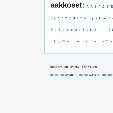
aakkoset:
Α
Ά
Β
Γ
Δ
Ε
Έ
ν
ξ
ο
ό
π
ρ
σ
ς
τ
υ
ύ
φ
χ
ψ
ω
ώ
Ё
ё
Є
є
Ж
ж
З
з
Ѕ
ѕ
И
и
І
і
Ї
ї
ч
Џ
џ
Ш
ш
Щ
щ
Ъ
ъ
Ы
ы
Ь
ь
Э
э
Tämä sivu on näytetty 11 586 kertaa.
Tietosuojakäytäntö
Tietoja Wikikko - kansan 