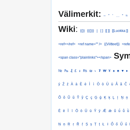
Välimerkit:
–
”
’
…
°
≈
Wiki
:
{{}}
{{{}}}
|
[ ]
[[ ]]
[[Luokka:]]
<ref></ref>
<ref name="" />
{{Viitteet}}
<refe
Sym
<span class="plainlinks"></span>
№
₧
₰
£
៛
₨
₪
৳
₮
₩
¥
♠
♣
♥
♦
ý
Ź
ź
À
à
È
è
Ì
ì
Ò
ò
Ù
ù
Â
â
Ĉ
Õ
õ
Ũ
ũ
Ỹ
ỹ
Ç
ç
Ģ
ģ
Ķ
ķ
Ļ
ļ
Ņ
ņ
Ē
ē
Ī
ī
Ō
ō
Ū
ū
Ȳ
ȳ
Ǣ
ǣ
ǖ
ǘ
ǚ
ǜ
Ṇ
ṇ
Ṛ
ṛ
Ṝ
ṝ
Ṣ
ṣ
Ṭ
ṭ
Ł
ł
Ő
ő
Ű
ű