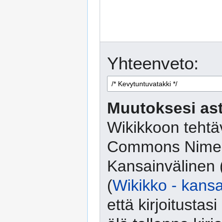
Yhteenveto:
Muutoksesi ast
Wikikkoon tehtäv
Commons Nimeä
Kansainvälinen 
(
Wikikko - kansa
että kirjoitusta