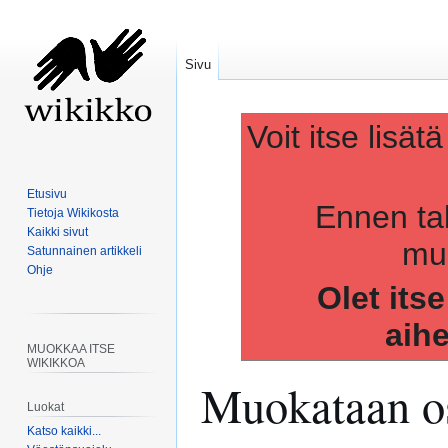
Sivu
Voit itse lisät
Etusivu
Ennen ta
Tietoja Wikikosta
Kaikki sivut
muo
Satunnainen artikkeli
Ohje
Olet its
aih
MUOKKAA ITSE
WIKIKKOA
Muokataan os
Luokat
Katso kaikki...