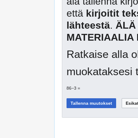
älä tallenna kirj
että
kirjoitit te
lähteestä
.
ÄLÄ
MATERIAALIA 
Ratkaise alla o
muokataksesi t
86−3 =