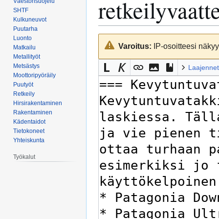
retkeilyvaatt
Väestönsuojelu
SHTF
Kulkuneuvot
Puutarha
Luonto
Siirry
Siirry
Varoitus:
IP-osoitteesi näkyy 
Matkailu
navigaatioon
hakuun
Metallityöt
Metsästys
Laajennet
Moottoripyöräily
Puutyöt
Retkeily
Hirsirakentaminen
Rakentaminen
Kädentaidot
Tietokoneet
Yhteiskunta
Työkalut