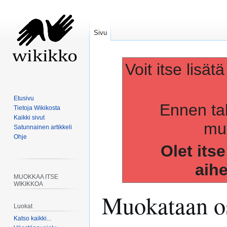
Sivu
Voit itse lisät
Etusivu
Ennen ta
Tietoja Wikikosta
Kaikki sivut
muo
Satunnainen artikkeli
Ohje
Olet its
aih
MUOKKAA ITSE
WIKIKKOA
Muokataan os
Luokat
Katso kaikki...