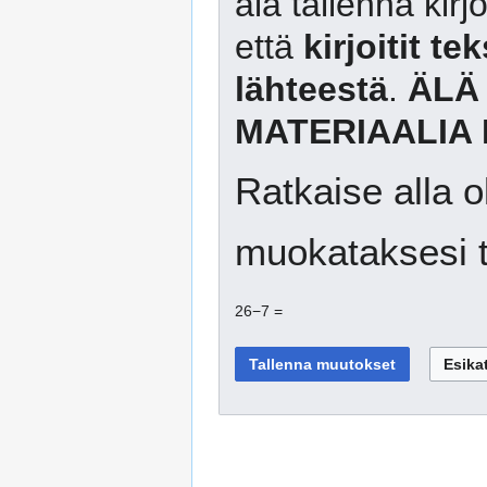
älä tallenna kirj
että
kirjoitit te
lähteestä
.
ÄLÄ
MATERIAALIA 
Ratkaise alla o
muokataksesi t
26−7 =