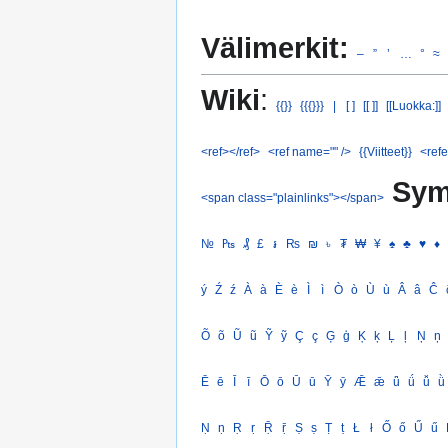
Välimerkit:
–
”
’
…
°
≈
Wiki
:
{{}}
{{{}}}
|
[ ]
[[ ]]
[[Luokka:]]
<ref></ref>
<ref name="" />
{{Viitteet}}
<refe
Sym
<span class="plainlinks"></span>
№
₧
₰
£
៛
₨
₪
৳
₮
₩
¥
♠
♣
♥
♦
ý
Ź
ź
À
à
È
è
Ì
ì
Ò
ò
Ù
ù
Â
â
Ĉ
Õ
õ
Ũ
ũ
Ỹ
ỹ
Ç
ç
Ģ
ģ
Ķ
ķ
Ļ
ļ
Ņ
ņ
Ē
ē
Ī
ī
Ō
ō
Ū
ū
Ȳ
ȳ
Ǣ
ǣ
ǖ
ǘ
ǚ
ǜ
Ṇ
ṇ
Ṛ
ṛ
Ṝ
ṝ
Ṣ
ṣ
Ṭ
ṭ
Ł
ł
Ő
ő
Ű
ű