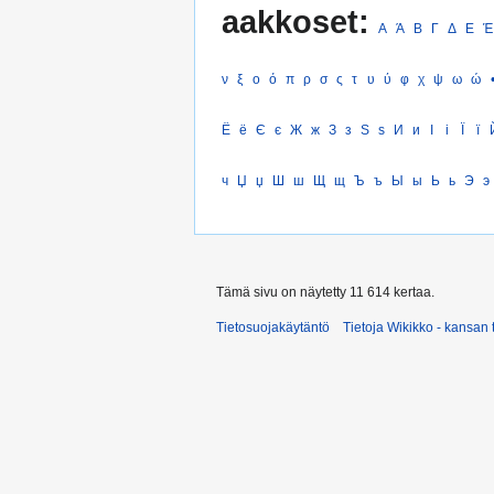
aakkoset:
Α
Ά
Β
Γ
Δ
Ε
Έ
ν
ξ
ο
ό
π
ρ
σ
ς
τ
υ
ύ
φ
χ
ψ
ω
ώ
Ё
ё
Є
є
Ж
ж
З
з
Ѕ
ѕ
И
и
І
і
Ї
ї
ч
Џ
џ
Ш
ш
Щ
щ
Ъ
ъ
Ы
ы
Ь
ь
Э
э
Tämä sivu on näytetty 11 614 kertaa.
Tietosuojakäytäntö
Tietoja Wikikko - kansan 