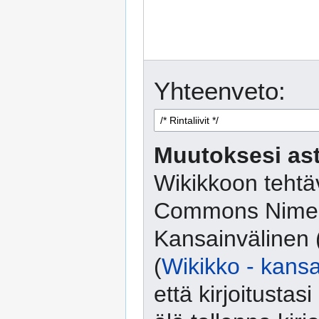
Yhteenveto:
Muutoksesi ast
Wikikkoon tehtäv
Commons Nimeä
Kansainvälinen 
(
Wikikko - kansa
että kirjoitusta