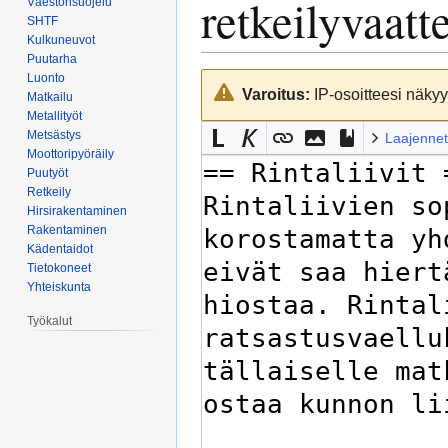
retkeilyvaatt
Väestönsuojelu
SHTF
Kulkuneuvot
Puutarha
Luonto
Siirry
Siirry
Varoitus:
IP-osoitteesi näkyy 
Matkailu
navigaatioon
hakuun
Metallityöt
Metsästys
Laajennet
Moottoripyöräily
Puutyöt
Retkeily
Hirsirakentaminen
Rakentaminen
Kädentaidot
Tietokoneet
Yhteiskunta
Työkalut