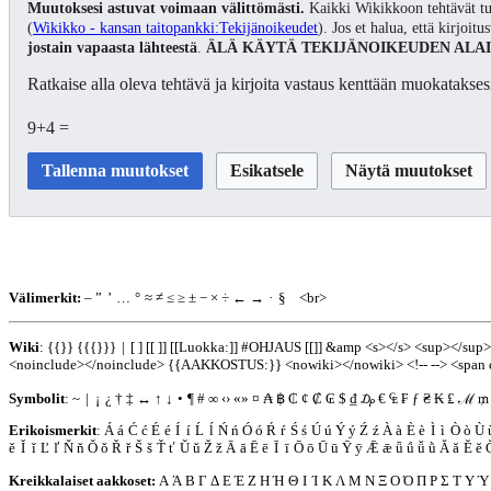
Muutoksesi astuvat voimaan välittömästi.
Kaikki Wikikkoon tehtävät tu
(
Wikikko - kansan taitopankki:Tekijänoikeudet
). Jos et halua, että kirjoit
jostain vapaasta lähteestä
.
ÄLÄ KÄYTÄ TEKIJÄNOIKEUDEN ALAI
Ratkaise alla oleva tehtävä ja kirjoita vastaus kenttään muokataksesi
9+4 =
Välimerkit:
–
”
’
…
°
≈
≠
≤
≥
±
−
×
÷
←
→
·
§
<br>
Wiki
:
{{}}
{{{}}}
|
[ ]
[[ ]]
[[Luokka:]]
#OHJAUS [[]]
&amp
<s></s>
<sup></sup>
<noinclude></noinclude>
{{AAKKOSTUS:}}
<nowiki></nowiki>
<!-- -->
<span 
Symbolit
:
~
|
¡
¿
†
‡
↔
↑
↓
•
¶
#
∞
‹›
«»
¤
₳
฿
₵
¢
₡
₢
$
₫
₯
€
₠
₣
ƒ
₴
₭
₤
ℳ
₥
Erikoismerkit
:
Á
á
Ć
ć
É
é
Í
í
Ĺ
ĺ
Ń
ń
Ó
ó
Ŕ
ŕ
Ś
ś
Ú
ú
Ý
ý
Ź
ź
À
à
È
è
Ì
ì
Ò
ò
Ù
ě
Ǐ
ǐ
Ľ
ľ
Ň
ň
Ǒ
ǒ
Ř
ř
Š
š
Ť
ť
Ǔ
ǔ
Ž
ž
Ā
ā
Ē
ē
Ī
ī
Ō
ō
Ū
ū
Ȳ
ȳ
Ǣ
ǣ
ǖ
ǘ
ǚ
ǜ
Ă
ă
Ĕ
ĕ
Kreikkalaiset aakkoset:
Α
Ά
Β
Γ
Δ
Ε
Έ
Ζ
Η
Ή
Θ
Ι
Ί
Κ
Λ
Μ
Ν
Ξ
Ο
Ό
Π
Ρ
Σ
Τ
Υ
Ύ