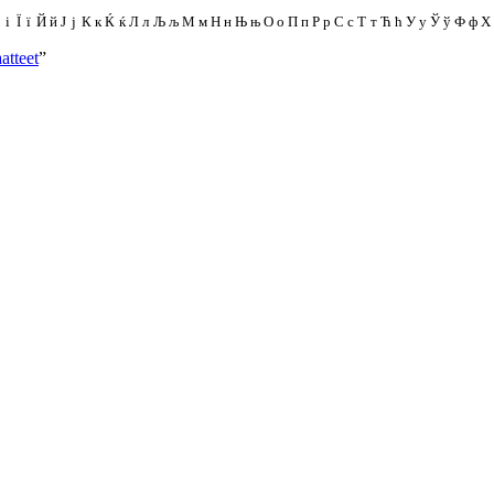
і
Ї
ї
Й
й
Ј
ј
К
к
Ќ
ќ
Л
л
Љ
љ
М
м
Н
н
Њ
њ
О
о
П
п
Р
р
С
с
Т
т
Ћ
ћ
У
у
Ў
ў
Ф
ф
Х
atteet
”