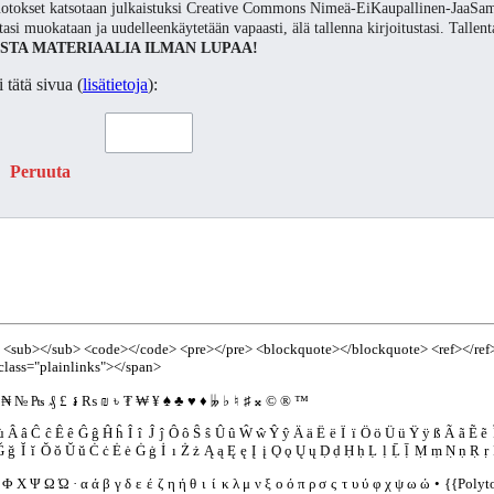
otokset katsotaan julkaistuksi Creative Commons Nimeä-EiKaupallinen-JaaSam
ustasi muokataan ja uudelleenkäytetään vapaasti, älä tallenna kirjoitustasi. Talle
STA MATERIAALIA ILMAN LUPAA!
 tätä sivua (
lisätietoja
):
Peruuta
<sub></sub>
<code></code>
<pre></pre>
<blockquote></blockquote>
<ref></ref
class="plainlinks"></span>
₦
№
₧
₰
£
៛
₨
₪
৳
₮
₩
¥
♠
♣
♥
♦
𝄫
♭
♮
♯
𝄪
©
®
™
ù
Â
â
Ĉ
ĉ
Ê
ê
Ĝ
ĝ
Ĥ
ĥ
Î
î
Ĵ
ĵ
Ô
ô
Ŝ
ŝ
Û
û
Ŵ
ŵ
Ŷ
ŷ
Ä
ä
Ë
ë
Ï
ï
Ö
ö
Ü
ü
Ÿ
ÿ
ß
Ã
ã
Ẽ
ẽ
Ğ
ğ
Ĭ
ĭ
Ŏ
ŏ
Ŭ
ŭ
Ċ
ċ
Ė
ė
Ġ
ġ
İ
ı
Ż
ż
Ą
ą
Ę
ę
Į
į
Ǫ
ǫ
Ų
ų
Ḍ
ḍ
Ḥ
ḥ
Ḷ
ḷ
Ḹ
ḹ
Ṃ
ṃ
Ṇ
ṇ
Ṛ
ṛ
Φ
Χ
Ψ
Ω
Ώ
·
α
ά
β
γ
δ
ε
έ
ζ
η
ή
θ
ι
ί
κ
λ
μ
ν
ξ
ο
ό
π
ρ
σ
ς
τ
υ
ύ
φ
χ
ψ
ω
ώ
•
{{Polyt