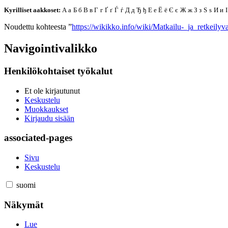
Kyrilliset aakkoset:
А
а
Б
б
В
в
Г
г
Ґ
ґ
Ѓ
ѓ
Д
д
Ђ
ђ
Е
е
Ё
ё
Є
є
Ж
ж
З
з
Ѕ
ѕ
И
и
І
Noudettu kohteesta ”
https://wikikko.info/wiki/Matkailu-_ja_retkeilyva
Navigointivalikko
Henkilökohtaiset työkalut
Et ole kirjautunut
Keskustelu
Muokkaukset
Kirjaudu sisään
associated-pages
Sivu
Keskustelu
suomi
Näkymät
Lue