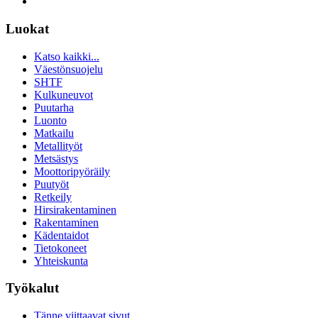
Luokat
Katso kaikki...
Väestönsuojelu
SHTF
Kulkuneuvot
Puutarha
Luonto
Matkailu
Metallityöt
Metsästys
Moottoripyöräily
Puutyöt
Retkeily
Hirsirakentaminen
Rakentaminen
Kädentaidot
Tietokoneet
Yhteiskunta
Työkalut
Tänne viittaavat sivut