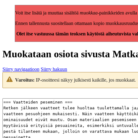
Voit itse lisätä ja muuttaa sisältöä
muokkaa
-painikkeiden avulla
Ennen tallennusta suositellaan ottamaan kopio muokkausruudusta 
Olet itse vastuussa tämän teoksen käytöstä aiheutuvista va
Muokataan osiota sivusta
Matkai
Siirry navigaatioon
Siirry hakuun
Varoitus:
IP-osoitteesi näkyy julkisesti kaikille, jos muokkaat.