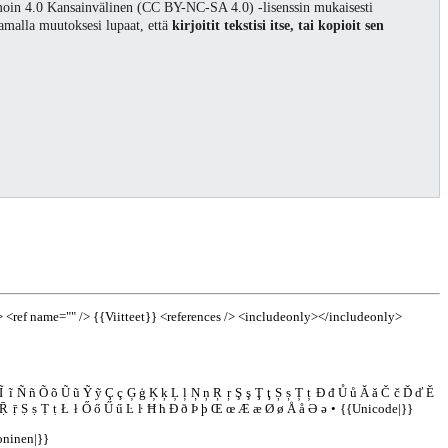
oin 4.0 Kansainvälinen (CC BY-NC-SA 4.0) -lisenssin mukaisesti
ntamalla muutoksesi lupaat, että
kirjoitit tekstisi itse, tai kopioit sen
>
<ref name="" />
{{Viitteet}}
<references />
<includeonly></includeonly>
Ĩ
ĩ
Ñ
ñ
Õ
õ
Ũ
ũ
Ỹ
ỹ
Ç
ç
Ģ
ģ
Ķ
ķ
Ļ
ļ
Ņ
ņ
Ŗ
ŗ
Ş
ş
Ţ
ţ
Ș
ș
Ț
ț
Đ
đ
Ů
ů
Ǎ
ǎ
Č
č
Ď
ď
Ě
Ṝ
ṝ
Ṣ
ṣ
Ṭ
ṭ
Ł
ł
Ő
ő
Ű
ű
Ŀ
ŀ
Ħ
ħ
Ð
ð
Þ
þ
Œ
œ
Æ
æ
Ø
ø
Å
å
Ə
ə
•
{{Unicode|}}
oninen|}}