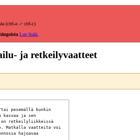
(ctrl-a -> ctrl-c)
hingoista
Lue lisää.
lu- ja retkeilyvaatteet