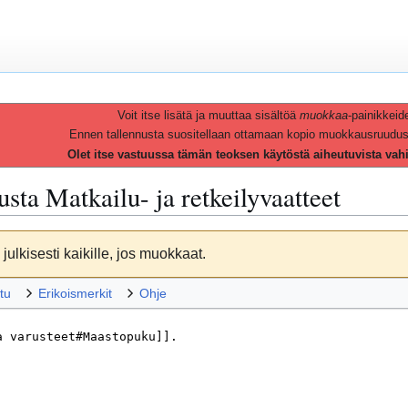
Voit itse lisätä ja muuttaa sisältöä
muokkaa
-painikkeid
Ennen tallennusta suositellaan ottamaan kopio muokkausruudusta 
Olet itse vastuussa tämän teoksen käytöstä aiheutuvista vah
vusta
Matkailu- ja retkeilyvaatteet
julkisesti kaikille, jos muokkaat.
tu
Erikoismerkit
Ohje