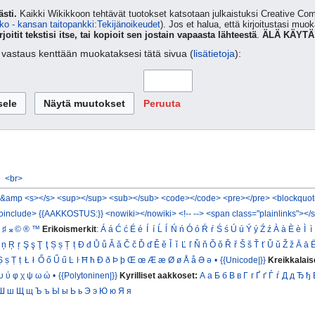
sti.
Kaikki Wikikkoon tehtävät tuotokset katsotaan julkaistuksi Creative 
ko - kansan taitopankki:Tekijänoikeudet
). Jos et halua, että kirjoitustasi muo
rjoitit tekstisi itse, tai kopioit sen jostain vapaasta lähteestä
.
ÄLÄ KÄYTÄ
ta vastaus kenttään muokataksesi tätä sivua (
lisätietoja
):
Peruuta
<br>
&amp
<s></s>
<sup></sup>
<sub></sub>
<code></code>
<pre></pre>
<blockquot
oinclude>
{{AAKKOSTUS:}}
<nowiki></nowiki>
<!-- -->
<span class="plainlinks"></
♯
𝄪
©
®
™
Erikoismerkit
:
Á
á
Ć
ć
É
é
Í
í
Ĺ
ĺ
Ń
ń
Ó
ó
Ŕ
ŕ
Ś
ś
Ú
ú
Ý
ý
Ź
ź
À
à
È
è
Ì
ì
ņ
Ŗ
ŗ
Ş
ş
Ţ
ţ
Ș
ș
Ț
ț
Đ
đ
Ů
ů
Ǎ
ǎ
Č
č
Ď
ď
Ě
ě
Ǐ
ǐ
Ľ
ľ
Ň
ň
Ǒ
ǒ
Ř
ř
Š
š
Ť
ť
Ǔ
ǔ
Ž
ž
Ā
ā
Ṣ
ṣ
Ṭ
ṭ
Ł
ł
Ő
ő
Ű
ű
Ŀ
ŀ
Ħ
ħ
Ð
ð
Þ
þ
Œ
œ
Æ
æ
Ø
ø
Å
å
Ə
ə
•
{{Unicode|}}
Kreikkalais
υ
ύ
φ
χ
ψ
ω
ώ
•
{{Polytoninen|}}
Kyrilliset aakkoset:
А
а
Б
б
В
в
Г
г
Ґ
ґ
Ѓ
ѓ
Д
д
Ђ
ђ
Ш
ш
Щ
щ
Ъ
ъ
Ы
ы
Ь
ь
Э
э
Ю
ю
Я
я