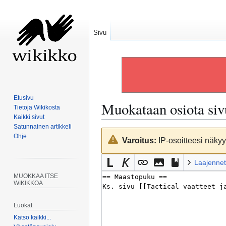
Sivu
Etusivu
Muokataan osiota si
Tietoja Wikikosta
Kaikki sivut
Satunnainen artikkeli
Siirry
Siirry
Ohje
Varoitus:
IP-osoitteesi näkyy 
navigaatioon
hakuun
Laajennet
MUOKKAA ITSE
WIKIKKOA
Luokat
Katso kaikki...