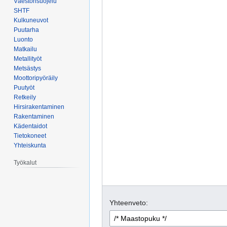
Väestönsuojelu
SHTF
Kulkuneuvot
Puutarha
Luonto
Matkailu
Metallityöt
Metsästys
Moottoripyöräily
Puutyöt
Retkeily
Hirsirakentaminen
Rakentaminen
Kädentaidot
Tietokoneet
Yhteiskunta
Työkalut
Yhteenveto: