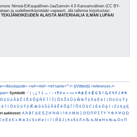
Commons Nimeä-EiKaupallinen-JaaSamoin 4.0 Kansainvälinen (CC BY-
kataan ja uudelleenkäytetään vapaasti, älä tallenna kirjoitustasi.
 TEKIJÄNOIKEUDEN ALAISTA MATERIAALIA ILMAN LUPAA!
e></blockquote>
<ref></ref>
<ref name="" />
{{Viitteet}}
<references />
span>
Symbolit
:
~
|
¡
¿
†
‡
↔
↑
↓
•
¶
#
∞
‹›
«»
¤
₳
฿
₵
¢
₡
₢
$
₫
₯
€
₠
₣
ƒ
₴
₭
Ò
ò
Ù
ù
Â
â
Ĉ
ĉ
Ê
ê
Ĝ
ĝ
Ĥ
ĥ
Î
î
Ĵ
ĵ
Ô
ô
Ŝ
ŝ
Û
û
Ŵ
ŵ
Ŷ
ŷ
Ä
ä
Ë
ë
Ï
ï
Ö
ö
Ü
ü
Ÿ
ÿ
Ē
ē
Ī
ī
Ō
ō
Ū
ū
Ȳ
ȳ
Ǣ
ǣ
ǖ
ǘ
ǚ
ǜ
Ă
ă
Ĕ
ĕ
Ğ
ğ
Ĭ
ĭ
Ŏ
ŏ
Ŭ
ŭ
Ċ
ċ
Ė
ė
Ġ
ġ
İ
ı
Ż
ż
Ą
ą
Ę
et aakkoset:
Α
Ά
Β
Γ
Δ
Ε
Έ
Ζ
Η
Ή
Θ
Ι
Ί
Κ
Λ
Μ
Ν
Ξ
Ο
Ό
Π
Ρ
Σ
Τ
Υ
Ύ
Φ
Χ
Ψ
Ω
Ώ
Е
е
Ё
ё
Є
є
Ж
ж
З
з
Ѕ
ѕ
И
и
І
і
Ї
ї
Й
й
Ј
ј
К
к
Ќ
ќ
Л
л
Љ
љ
М
м
Н
н
Њ
њ
О
о
П