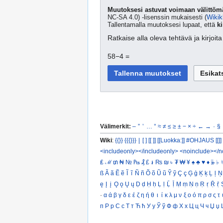
Muutoksesi astuvat voimaan välittömä
NC-SA 4.0) -lisenssin mukaisesti (
Wikik
Tallentamalla muutoksesi lupaat, että
ki
Ratkaise alla oleva tehtävä ja kirjoi
58−4 =
Välimerkit:
–
”
’
…
°
≈
≠
≤
≥
±
−
×
÷
←
→
·
§
Wiki
:
{{}}
{{{}}}
|
[ ]
[[ ]]
[[Luokka:]]
#OHJAUS [[]]
<includeonly></includeonly>
<noinclude></n
₤
ℳ
₥
₦
№
₧
₰
£
៛
₨
₪
৳
₮
₩
¥
♠
♣
♥
♦
𝄫
♭
♮
ß
Ã
ã
Ẽ
ẽ
Ĩ
ĩ
Ñ
ñ
Õ
õ
Ũ
ũ
Ỹ
ỹ
Ç
ç
Ģ
ģ
Ķ
ķ
Ļ
ļ
Ņ
ę
Į
į
Ǫ
ǫ
Ų
ų
Ḍ
ḍ
Ḥ
ḥ
Ḷ
ḷ
Ḹ
ḹ
Ṃ
ṃ
Ṇ
ṇ
Ṛ
ṛ
Ṝ
ṝ
·
α
ά
β
γ
δ
ε
έ
ζ
η
ή
θ
ι
ί
κ
λ
μ
ν
ξ
ο
ό
π
ρ
σ
ς
τ
п
Р
р
С
с
Т
т
Ћ
ћ
У
у
Ў
ў
Ф
ф
Х
х
Ц
ц
Ч
ч
Џ
џ