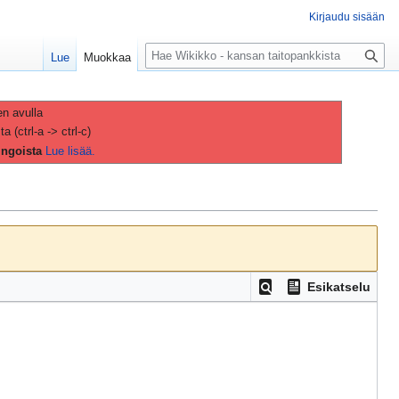
Kirjaudu sisään
H
Lue
Muokkaa
a
k
u
en avulla
(ctrl-a -> ctrl-c)
ingoista
Lue lisää.
Esikatselu