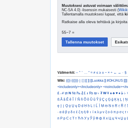
Muutoksesi astuvat voimaan välittömä
NC-SA 4.0) -lisenssin mukaisesti (
Wikik
Tallentamalla muutoksesi lupaat, että
ki
Ratkaise alla oleva tehtävä ja kirjoi
55−7 =
Välimerkit:
–
”
’
…
°
≈
≠
≤
≥
±
−
×
÷
←
→
·
§
Wiki
:
{{}}
{{{}}}
|
[ ]
[[ ]]
[[Luokka:]]
#OHJAUS [[]]
<includeonly></includeonly>
<noinclude></n
₤
ℳ
₥
₦
№
₧
₰
£
៛
₨
₪
৳
₮
₩
¥
♠
♣
♥
♦
𝄫
♭
♮
ß
Ã
ã
Ẽ
ẽ
Ĩ
ĩ
Ñ
ñ
Õ
õ
Ũ
ũ
Ỹ
ỹ
Ç
ç
Ģ
ģ
Ķ
ķ
Ļ
ļ
Ņ
ę
Į
į
Ǫ
ǫ
Ų
ų
Ḍ
ḍ
Ḥ
ḥ
Ḷ
ḷ
Ḹ
ḹ
Ṃ
ṃ
Ṇ
ṇ
Ṛ
ṛ
Ṝ
ṝ
·
α
ά
β
γ
δ
ε
έ
ζ
η
ή
θ
ι
ί
κ
λ
μ
ν
ξ
ο
ό
π
ρ
σ
ς
τ
п
Р
р
С
с
Т
т
Ћ
ћ
У
у
Ў
ў
Ф
ф
Х
х
Ц
ц
Ч
ч
Џ
џ