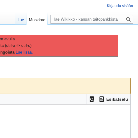
Kirjaudu sisään
H
Lue
Muokkaa
a
k
u
en avulla
(ctrl-a -> ctrl-c)
ingoista
Lue lisää.
Esikatselu