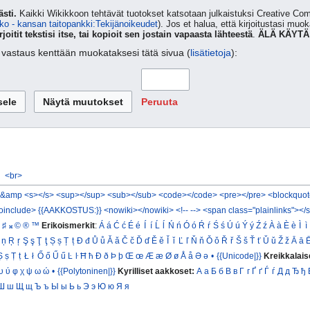
sti.
Kaikki Wikikkoon tehtävät tuotokset katsotaan julkaistuksi Creative 
ko - kansan taitopankki:Tekijänoikeudet
). Jos et halua, että kirjoitustasi muo
rjoitit tekstisi itse, tai kopioit sen jostain vapaasta lähteestä
.
ÄLÄ KÄYTÄ
ta vastaus kenttään muokataksesi tätä sivua (
lisätietoja
):
Peruuta
<br>
&amp
<s></s>
<sup></sup>
<sub></sub>
<code></code>
<pre></pre>
<blockquot
oinclude>
{{AAKKOSTUS:}}
<nowiki></nowiki>
<!-- -->
<span class="plainlinks"></
♯
𝄪
©
®
™
Erikoismerkit
:
Á
á
Ć
ć
É
é
Í
í
Ĺ
ĺ
Ń
ń
Ó
ó
Ŕ
ŕ
Ś
ś
Ú
ú
Ý
ý
Ź
ź
À
à
È
è
Ì
ì
ņ
Ŗ
ŗ
Ş
ş
Ţ
ţ
Ș
ș
Ț
ț
Đ
đ
Ů
ů
Ǎ
ǎ
Č
č
Ď
ď
Ě
ě
Ǐ
ǐ
Ľ
ľ
Ň
ň
Ǒ
ǒ
Ř
ř
Š
š
Ť
ť
Ǔ
ǔ
Ž
ž
Ā
ā
Ṣ
ṣ
Ṭ
ṭ
Ł
ł
Ő
ő
Ű
ű
Ŀ
ŀ
Ħ
ħ
Ð
ð
Þ
þ
Œ
œ
Æ
æ
Ø
ø
Å
å
Ə
ə
•
{{Unicode|}}
Kreikkalais
υ
ύ
φ
χ
ψ
ω
ώ
•
{{Polytoninen|}}
Kyrilliset aakkoset:
А
а
Б
б
В
в
Г
г
Ґ
ґ
Ѓ
ѓ
Д
д
Ђ
ђ
Ш
ш
Щ
щ
Ъ
ъ
Ы
ы
Ь
ь
Э
э
Ю
ю
Я
я