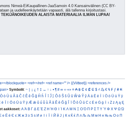
Commons Nimeä-EiKaupallinen-JaaSamoin 4.0 Kansainvälinen (CC BY-
kataan ja uudelleenkäytetään vapaasti, älä tallenna kirjoitustasi.
 TEKIJÄNOIKEUDEN ALAISTA MATERIAALIA ILMAN LUPAA!
e></blockquote>
<ref></ref>
<ref name="" />
{{Viitteet}}
<references />
span>
Symbolit
:
~
|
¡
¿
†
‡
↔
↑
↓
•
¶
#
∞
‹›
«»
¤
₳
฿
₵
¢
₡
₢
$
₫
₯
€
₠
₣
ƒ
₴
₭
Ò
ò
Ù
ù
Â
â
Ĉ
ĉ
Ê
ê
Ĝ
ĝ
Ĥ
ĥ
Î
î
Ĵ
ĵ
Ô
ô
Ŝ
ŝ
Û
û
Ŵ
ŵ
Ŷ
ŷ
Ä
ä
Ë
ë
Ï
ï
Ö
ö
Ü
ü
Ÿ
ÿ
Ē
ē
Ī
ī
Ō
ō
Ū
ū
Ȳ
ȳ
Ǣ
ǣ
ǖ
ǘ
ǚ
ǜ
Ă
ă
Ĕ
ĕ
Ğ
ğ
Ĭ
ĭ
Ŏ
ŏ
Ŭ
ŭ
Ċ
ċ
Ė
ė
Ġ
ġ
İ
ı
Ż
ż
Ą
ą
Ę
et aakkoset:
Α
Ά
Β
Γ
Δ
Ε
Έ
Ζ
Η
Ή
Θ
Ι
Ί
Κ
Λ
Μ
Ν
Ξ
Ο
Ό
Π
Ρ
Σ
Τ
Υ
Ύ
Φ
Χ
Ψ
Ω
Ώ
Е
е
Ё
ё
Є
є
Ж
ж
З
з
Ѕ
ѕ
И
и
І
і
Ї
ї
Й
й
Ј
ј
К
к
Ќ
ќ
Л
л
Љ
љ
М
м
Н
н
Њ
њ
О
о
П