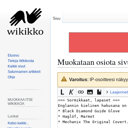
Sivu
Etusivu
Muokataan osiota si
Tietoja Wikikosta
Kaikki sivut
Satunnainen artikkeli
Siirry
Siirry
Ohje
Varoitus:
IP-osoitteesi näkyy 
navigaatioon
hakuun
Laajennet
MUOKKAA ITSE
WIKIKKOA
Luokat
Katso kaikki...