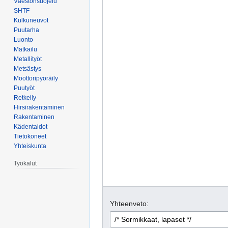
Väestönsuojelu
SHTF
Kulkuneuvot
Puutarha
Luonto
Matkailu
Metallityöt
Metsästys
Moottoripyöräily
Puutyöt
Retkeily
Hirsirakentaminen
Rakentaminen
Kädentaidot
Tietokoneet
Yhteiskunta
Työkalut
Yhteenveto: