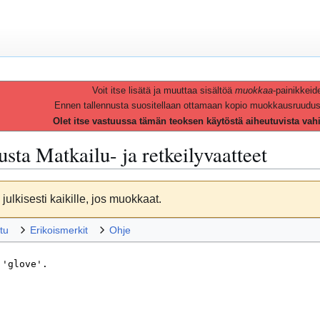
Voit itse lisätä ja muuttaa sisältöä
muokkaa
-painikkeid
Ennen tallennusta suositellaan ottamaan kopio muokkausruudusta 
Olet itse vastuussa tämän teoksen käytöstä aiheutuvista vah
vusta
Matkailu- ja retkeilyvaatteet
julkisesti kaikille, jos muokkaat.
tu
Erikoismerkit
Ohje