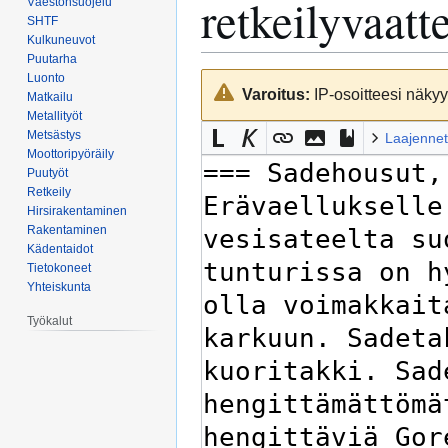
retkeilyvaatt
Väestönsuojelu
SHTF
Kulkuneuvot
Puutarha
Luonto
Siirry
Siirry
Varoitus:
IP-osoitteesi näkyy 
Matkailu
navigaatioon
hakuun
Metallityöt
Metsästys
Laajennet
Moottoripyöräily
Puutyöt
Retkeily
Hirsirakentaminen
Rakentaminen
Kädentaidot
Tietokoneet
Yhteiskunta
Työkalut