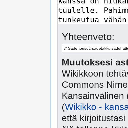
Yhteenveto:
Muutoksesi ast
Wikikkoon tehtäv
Commons Nimeä
Kansainvälinen 
(
Wikikko - kansa
että kirjoitusta