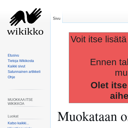
Sivu
Voit itse lisät
Etusivu
Ennen ta
Tietoja Wikikosta
Kaikki sivut
muo
Satunnainen artikkeli
Ohje
Olet its
aih
MUOKKAA ITSE
WIKIKKOA
Muokataan os
Luokat
Katso kaikki...