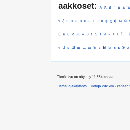
aakkoset:
Α
Ά
Β
Γ
Δ
Ε
Έ
ν
ξ
ο
ό
π
ρ
σ
ς
τ
υ
ύ
φ
χ
ψ
ω
ώ
Ё
ё
Є
є
Ж
ж
З
з
Ѕ
ѕ
И
и
І
і
Ї
ї
ч
Џ
џ
Ш
ш
Щ
щ
Ъ
ъ
Ы
ы
Ь
ь
Э
э
Tämä sivu on näytetty 11 554 kertaa.
Tietosuojakäytäntö
Tietoja Wikikko - kansan 