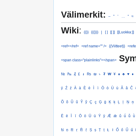
Välimerkit:
–
”
’
…
°
≈
Wiki
:
{{}}
{{{}}}
|
[ ]
[[ ]]
[[Luokka:]]
<ref></ref>
<ref name="" />
{{Viitteet}}
<refe
Sym
<span class="plainlinks"></span>
№
₧
₰
£
៛
₨
₪
৳
₮
₩
¥
♠
♣
♥
♦
ý
Ź
ź
À
à
È
è
Ì
ì
Ò
ò
Ù
ù
Â
â
Ĉ
Õ
õ
Ũ
ũ
Ỹ
ỹ
Ç
ç
Ģ
ģ
Ķ
ķ
Ļ
ļ
Ņ
ņ
Ē
ē
Ī
ī
Ō
ō
Ū
ū
Ȳ
ȳ
Ǣ
ǣ
ǖ
ǘ
ǚ
ǜ
Ṇ
ṇ
Ṛ
ṛ
Ṝ
ṝ
Ṣ
ṣ
Ṭ
ṭ
Ł
ł
Ő
ő
Ű
ű