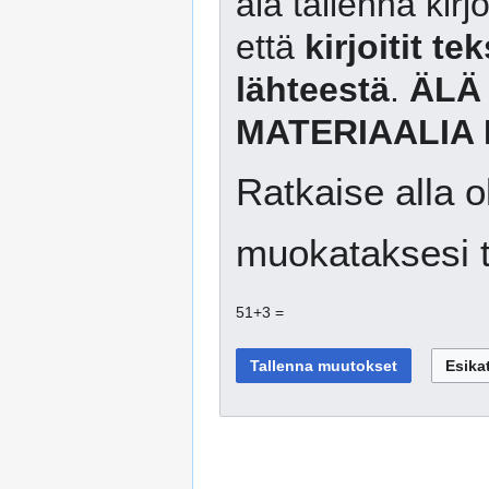
älä tallenna kirj
että
kirjoitit te
lähteestä
.
ÄLÄ
MATERIAALIA 
Ratkaise alla o
muokataksesi t
51+3 =