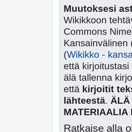
Muutoksesi ast
Wikikkoon tehtäv
Commons Nimeä
Kansainvälinen 
(
Wikikko - kansa
että kirjoitusta
älä tallenna kirj
että
kirjoitit te
lähteestä
.
ÄLÄ
MATERIAALIA 
Ratkaise alla o