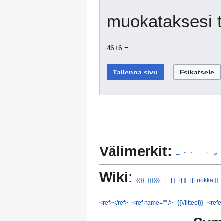
muokataksesi t
46+6 =
Välimerkit:
–
”
’
…
°
≈
Wiki
:
{{}}
{{{}}}
|
[ ]
[[ ]]
[[Luokka:]]
<ref></ref>
<ref name="" />
{{Viitteet}}
<refe