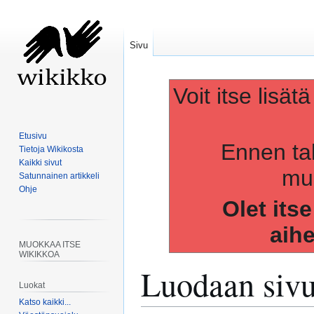
Sivu
Voit itse lisät
Etusivu
Ennen ta
Tietoja Wikikosta
Kaikki sivut
muo
Satunnainen artikkeli
Ohje
Olet its
aih
MUOKKAA ITSE
WIKIKKOA
Luodaan siv
Luokat
Katso kaikki...