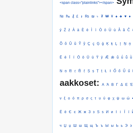
Sym
<span class="plainlinks"></span>
№
₧
₰
£
៛
₨
₪
৳
₮
₩
¥
♠
♣
♥
♦
ý
Ź
ź
À
à
È
è
Ì
ì
Ò
ò
Ù
ù
Â
â
Ĉ
Õ
õ
Ũ
ũ
Ỹ
ỹ
Ç
ç
Ģ
ģ
Ķ
ķ
Ļ
ļ
Ņ
ņ
Ē
ē
Ī
ī
Ō
ō
Ū
ū
Ȳ
ȳ
Ǣ
ǣ
ǖ
ǘ
ǚ
ǜ
Ṇ
ṇ
Ṛ
ṛ
Ṝ
ṝ
Ṣ
ṣ
Ṭ
ṭ
Ł
ł
Ő
ő
Ű
ű
aakkoset:
Α
Ά
Β
Γ
Δ
Ε
Έ
ν
ξ
ο
ό
π
ρ
σ
ς
τ
υ
ύ
φ
χ
ψ
ω
ώ
Ё
ё
Є
є
Ж
ж
З
з
Ѕ
ѕ
И
и
І
і
Ї
ї
ч
Џ
џ
Ш
ш
Щ
щ
Ъ
ъ
Ы
ы
Ь
ь
Э
э