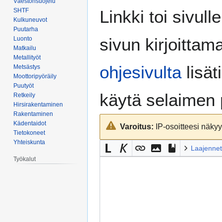
Väestönsuojelu
Siirry
Siirry
SHTF
Linkki toi sivull
navigaatioon
hakuun
Kulkuneuvot
Puutarha
sivun kirjoittam
Luonto
Matkailu
Metallityöt
ohjesivulta
lisät
Metsästys
Moottoripyöräily
Puutyöt
käytä selaimen
Retkeily
Hirsirakentaminen
Rakentaminen
Kädentaidot
Varoitus:
IP-osoitteesi näkyy 
Tietokoneet
Yhteiskunta
Laajennet
Työkalut