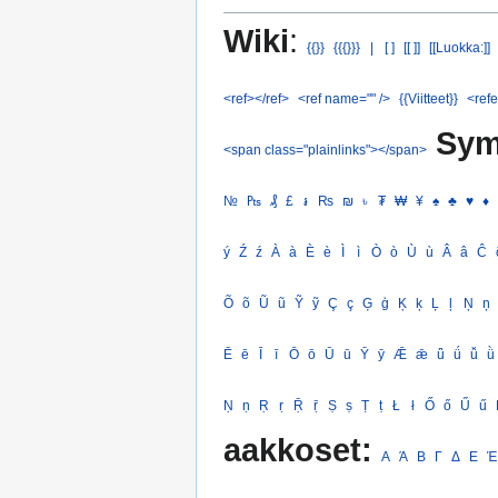
Wiki
:
{{}}
{{{}}}
|
[ ]
[[ ]]
[[Luokka:]]
<ref></ref>
<ref name="" />
{{Viitteet}}
<refe
Sym
<span class="plainlinks"></span>
№
₧
₰
£
៛
₨
₪
৳
₮
₩
¥
♠
♣
♥
♦
ý
Ź
ź
À
à
È
è
Ì
ì
Ò
ò
Ù
ù
Â
â
Ĉ
Õ
õ
Ũ
ũ
Ỹ
ỹ
Ç
ç
Ģ
ģ
Ķ
ķ
Ļ
ļ
Ņ
ņ
Ē
ē
Ī
ī
Ō
ō
Ū
ū
Ȳ
ȳ
Ǣ
ǣ
ǖ
ǘ
ǚ
ǜ
Ṇ
ṇ
Ṛ
ṛ
Ṝ
ṝ
Ṣ
ṣ
Ṭ
ṭ
Ł
ł
Ő
ő
Ű
ű
aakkoset:
Α
Ά
Β
Γ
Δ
Ε
Έ