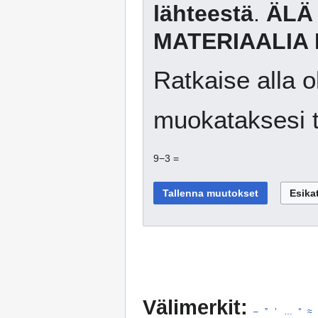
lähteestä
.
ÄLÄ
MATERIAALIA 
Ratkaise alla o
muokataksesi t
9−3 =
Välimerkit:
–
”
’
…
°
≈