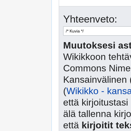
Yhteenveto:
Muutoksesi ast
Wikikkoon tehtäv
Commons Nimeä
Kansainvälinen 
(
Wikikko - kansa
että kirjoitusta
älä tallenna kirj
että
kirjoitit te