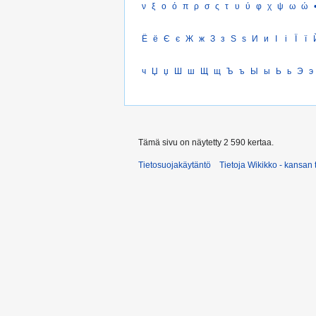
ν
ξ
ο
ό
π
ρ
σ
ς
τ
υ
ύ
φ
χ
ψ
ω
ώ
Ё
ё
Є
є
Ж
ж
З
з
Ѕ
ѕ
И
и
І
і
Ї
ї
ч
Џ
џ
Ш
ш
Щ
щ
Ъ
ъ
Ы
ы
Ь
ь
Э
э
Tämä sivu on näytetty 2 590 kertaa.
Tietosuojakäytäntö
Tietoja Wikikko - kansan 