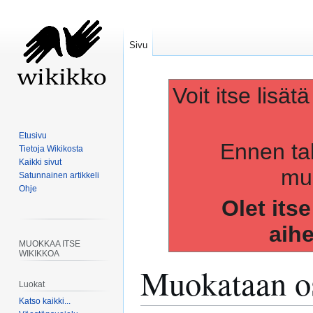
Sivu
Voit itse lisät
Etusivu
Ennen ta
Tietoja Wikikosta
Kaikki sivut
muo
Satunnainen artikkeli
Ohje
Olet its
aih
MUOKKAA ITSE
WIKIKKOA
Muokataan os
Luokat
Katso kaikki...