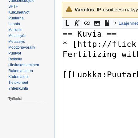
Väestönsuojelu
Siirry
Siirry
SHTF
Varoitus:
IP-osoitteesi näkyy 
navigaatioon
hakuun
Kulkuneuvot
Puutarha
Laajennet
Luonto
Matkailu
Metallityöt
Metsästys
Moottoripyöräily
Puutyöt
Retkeily
Hirsirakentaminen
Rakentaminen
Kädentaidot
Tietokoneet
Yhteiskunta
Työkalut