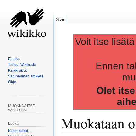
Sivu
Voit itse lisät
Etusivu
Ennen ta
Tietoja Wikikosta
Kaikki sivut
muo
Satunnainen artikkeli
Ohje
Olet its
aih
MUOKKAA ITSE
WIKIKKOA
Muokataan os
Luokat
Katso kaikki...