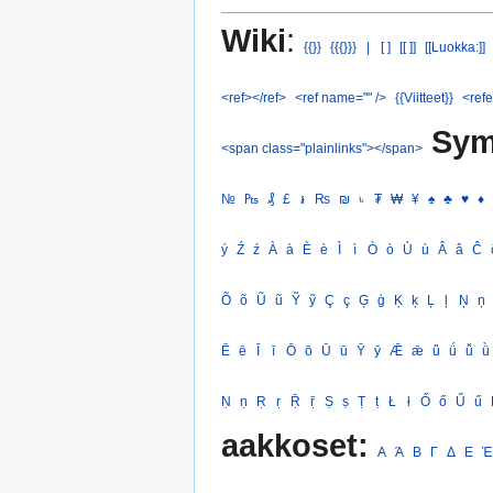
Wiki
:
{{}}
{{{}}}
|
[ ]
[[ ]]
[[Luokka:]]
<ref></ref>
<ref name="" />
{{Viitteet}}
<refe
Sym
<span class="plainlinks"></span>
№
₧
₰
£
៛
₨
₪
৳
₮
₩
¥
♠
♣
♥
♦
ý
Ź
ź
À
à
È
è
Ì
ì
Ò
ò
Ù
ù
Â
â
Ĉ
Õ
õ
Ũ
ũ
Ỹ
ỹ
Ç
ç
Ģ
ģ
Ķ
ķ
Ļ
ļ
Ņ
ņ
Ē
ē
Ī
ī
Ō
ō
Ū
ū
Ȳ
ȳ
Ǣ
ǣ
ǖ
ǘ
ǚ
ǜ
Ṇ
ṇ
Ṛ
ṛ
Ṝ
ṝ
Ṣ
ṣ
Ṭ
ṭ
Ł
ł
Ő
ő
Ű
ű
aakkoset:
Α
Ά
Β
Γ
Δ
Ε
Έ