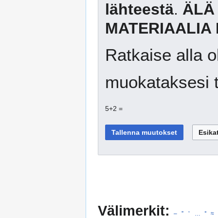
lähteestä
.
ÄLÄ
MATERIAALIA 
Ratkaise alla o
muokataksesi t
5+2 =
Välimerkit:
–
”
’
…
°
≈