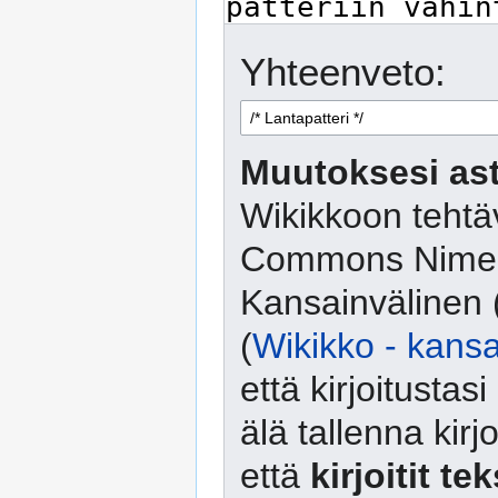
Yhteenveto:
Muutoksesi ast
Wikikkoon tehtäv
Commons Nimeä
Kansainvälinen 
(
Wikikko - kansa
että kirjoitusta
älä tallenna kirj
että
kirjoitit te