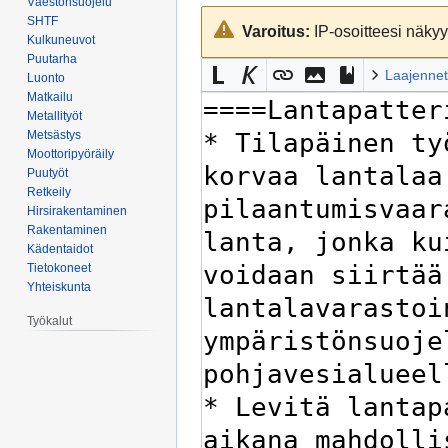
Väestönsuojelu
Siirry
Siirry
SHTF
Varoitus:
IP-osoitteesi näkyy 
navigaatioon
hakuun
Kulkuneuvot
Puutarha
Laajennet
Luonto
Matkailu
Metallityöt
Metsästys
Moottoripyöräily
Puutyöt
Retkeily
Hirsirakentaminen
Rakentaminen
Kädentaidot
Tietokoneet
Yhteiskunta
Työkalut