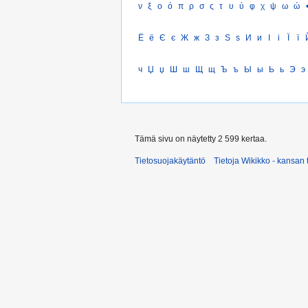
ν
ξ
ο
ό
π
ρ
σ
ς
τ
υ
ύ
φ
χ
ψ
ω
ώ
Ё
ё
Є
є
Ж
ж
З
з
Ѕ
ѕ
И
и
І
і
Ї
ї
ч
Џ
џ
Ш
ш
Щ
щ
Ъ
ъ
Ы
ы
Ь
ь
Э
э
Tämä sivu on näytetty 2 599 kertaa.
Tietosuojakäytäntö
Tietoja Wikikko - kansan 