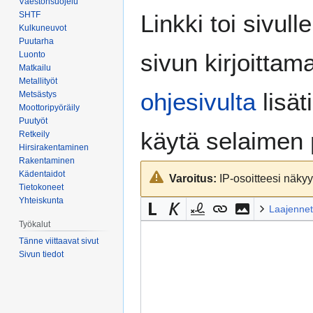
Väestönsuojelu
Siirry
Siirry
SHTF
Linkki toi sivull
navigaatioon
hakuun
Kulkuneuvot
Puutarha
sivun kirjoittam
Luonto
Matkailu
Metallityöt
ohjesivulta
lisät
Metsästys
Moottoripyöräily
Puutyöt
käytä selaimen
Retkeily
Hirsirakentaminen
Rakentaminen
Kädentaidot
Varoitus:
IP-osoitteesi näkyy 
Tietokoneet
Yhteiskunta
Laajennet
Työkalut
Tänne viittaavat sivut
Sivun tiedot