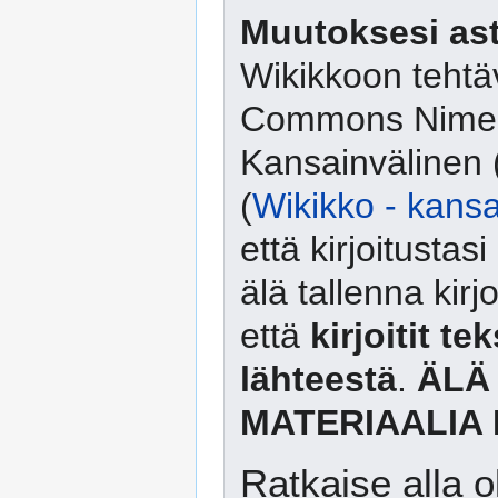
Muutoksesi ast
Wikikkoon tehtäv
Commons Nimeä
Kansainvälinen 
(
Wikikko - kansa
että kirjoitusta
älä tallenna kirj
että
kirjoitit te
lähteestä
.
ÄLÄ
MATERIAALIA 
Ratkaise alla o