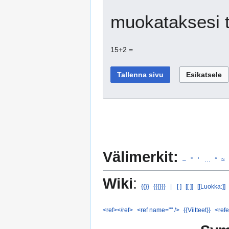
muokataksesi t
15+2 =
Välimerkit:
–
”
’
…
°
≈
Wiki
:
{{}}
{{{}}}
|
[ ]
[[ ]]
[[Luokka:]]
<ref></ref>
<ref name="" />
{{Viitteet}}
<refe