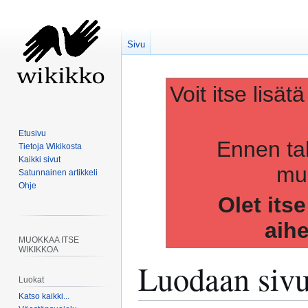
Sivu
Voit itse lisät
Etusivu
Ennen ta
Tietoja Wikikosta
Kaikki sivut
muo
Satunnainen artikkeli
Ohje
Olet its
aih
MUOKKAA ITSE
WIKIKKOA
Luodaan siv
Luokat
Katso kaikki...