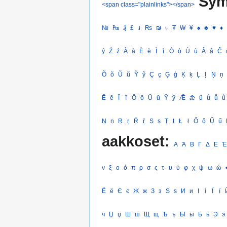
Sym
<span class="plainlinks"></span>
№
₧
₰
£
៛
₨
₪
৳
₮
₩
¥
♠
♣
♥
♦
ý
Ź
ź
À
à
È
è
Ì
ì
Ò
ò
Ù
ù
Â
â
Ĉ
Õ
õ
Ũ
ũ
Ỹ
ỹ
Ç
ç
Ģ
ģ
Ķ
ķ
Ļ
ļ
Ņ
ņ
Ē
ē
Ī
ī
Ō
ō
Ū
ū
Ȳ
ȳ
Ǣ
ǣ
ǖ
ǘ
ǚ
ǜ
Ṇ
ṇ
Ṛ
ṛ
Ṝ
ṝ
Ṣ
ṣ
Ṭ
ṭ
Ł
ł
Ő
ő
Ű
ű
aakkoset:
Α
Ά
Β
Γ
Δ
Ε
Έ
ν
ξ
ο
ό
π
ρ
σ
ς
τ
υ
ύ
φ
χ
ψ
ω
ώ
Ё
ё
Є
є
Ж
ж
З
з
Ѕ
ѕ
И
и
І
і
Ї
ї
ч
Џ
џ
Ш
ш
Щ
щ
Ъ
ъ
Ы
ы
Ь
ь
Э
э