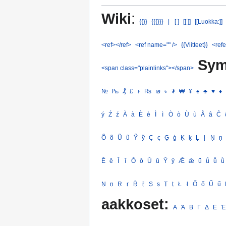
Wiki
:
{{}}
{{{}}}
|
[ ]
[[ ]]
[[Luokka:]]
<ref></ref>
<ref name="" />
{{Viitteet}}
<refe
Sym
<span class="plainlinks"></span>
№
₧
₰
£
៛
₨
₪
৳
₮
₩
¥
♠
♣
♥
♦
ý
Ź
ź
À
à
È
è
Ì
ì
Ò
ò
Ù
ù
Â
â
Ĉ
Õ
õ
Ũ
ũ
Ỹ
ỹ
Ç
ç
Ģ
ģ
Ķ
ķ
Ļ
ļ
Ņ
ņ
Ē
ē
Ī
ī
Ō
ō
Ū
ū
Ȳ
ȳ
Ǣ
ǣ
ǖ
ǘ
ǚ
ǜ
Ṇ
ṇ
Ṛ
ṛ
Ṝ
ṝ
Ṣ
ṣ
Ṭ
ṭ
Ł
ł
Ő
ő
Ű
ű
aakkoset:
Α
Ά
Β
Γ
Δ
Ε
Έ