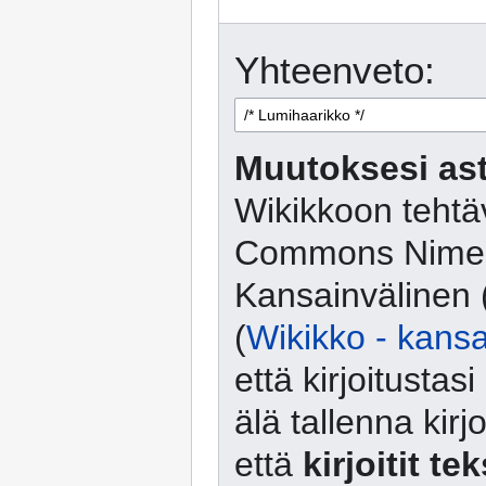
Yhteenveto:
Muutoksesi ast
Wikikkoon tehtäv
Commons Nimeä
Kansainvälinen 
(
Wikikko - kansa
että kirjoitusta
älä tallenna kirj
että
kirjoitit te