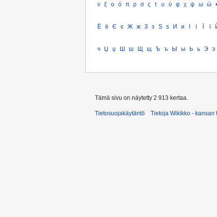
ν
ξ
ο
ό
π
ρ
σ
ς
τ
υ
ύ
φ
χ
ψ
ω
ώ
Ё
ё
Є
є
Ж
ж
З
з
Ѕ
ѕ
И
и
І
і
Ї
ї
ч
Џ
џ
Ш
ш
Щ
щ
Ъ
ъ
Ы
ы
Ь
ь
Э
э
Tämä sivu on näytetty 2 913 kertaa.
Tietosuojakäytäntö
Tietoja Wikikko - kansan 