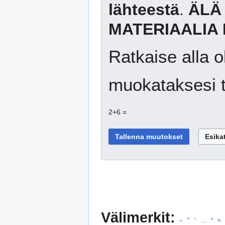
lähteestä
.
ÄLÄ
MATERIAALIA 
Ratkaise alla o
muokataksesi t
2+6 =
Välimerkit:
–
”
’
…
°
≈