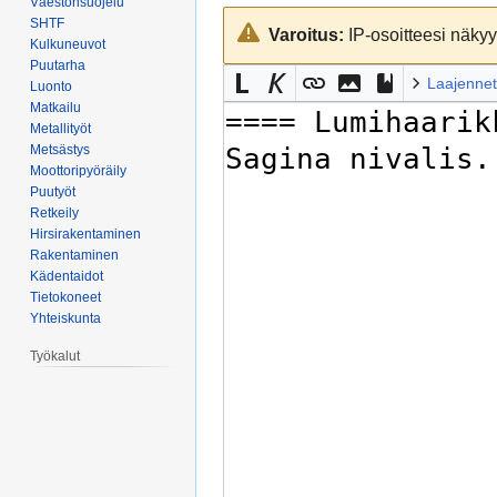
Väestönsuojelu
Siirry
Siirry
SHTF
Varoitus:
IP-osoitteesi näkyy 
navigaatioon
hakuun
Kulkuneuvot
Puutarha
Laajennet
Luonto
Matkailu
Metallityöt
Metsästys
Moottoripyöräily
Puutyöt
Retkeily
Hirsirakentaminen
Rakentaminen
Kädentaidot
Tietokoneet
Yhteiskunta
Työkalut