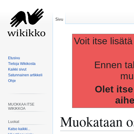
Sivu
Voit itse lisät
Etusivu
Ennen ta
Tietoja Wikikosta
Kaikki sivut
muo
Satunnainen artikkeli
Ohje
Olet its
aih
MUOKKAA ITSE
WIKIKKOA
Muokataan os
Luokat
Katso kaikki...