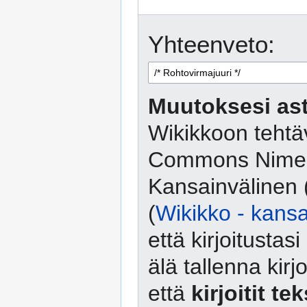
Yhteenveto:
Muutoksesi ast
Wikikkoon tehtäv
Commons Nimeä
Kansainvälinen 
(
Wikikko - kansa
että kirjoitusta
älä tallenna kirj
että
kirjoitit te