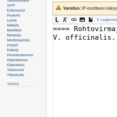
Väestönsuojelu
Siirry
Siirry
SHTF
Varoitus:
IP-osoitteesi näkyy 
navigaatioon
hakuun
Kulkuneuvot
Puutarha
Laajennet
Luonto
Matkailu
Metallityöt
Metsästys
Moottoripyöräily
Puutyöt
Retkeily
Hirsirakentaminen
Rakentaminen
Kädentaidot
Tietokoneet
Yhteiskunta
Työkalut