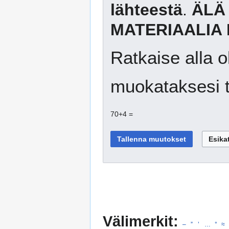
lähteestä
.
ÄLÄ
MATERIAALIA 
Ratkaise alla o
muokataksesi t
70+4 =
Välimerkit:
–
”
’
…
°
≈