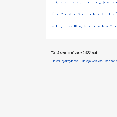
ν
ξ
ο
ό
π
ρ
σ
ς
τ
υ
ύ
φ
χ
ψ
ω
ώ
Ё
ё
Є
є
Ж
ж
З
з
Ѕ
ѕ
И
и
І
і
Ї
ї
ч
Џ
џ
Ш
ш
Щ
щ
Ъ
ъ
Ы
ы
Ь
ь
Э
э
Tämä sivu on näytetty 2 922 kertaa.
Tietosuojakäytäntö
Tietoja Wikikko - kansan 