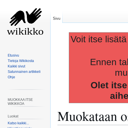
Sivu
Voit itse lisät
Etusivu
Ennen ta
Tietoja Wikikosta
Kaikki sivut
muo
Satunnainen artikkeli
Ohje
Olet its
aih
MUOKKAA ITSE
WIKIKKOA
Muokataan os
Luokat
Katso kaikki...