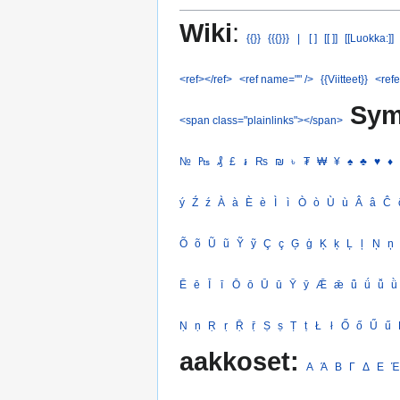
Wiki
:
{{}}
{{{}}}
|
[ ]
[[ ]]
[[Luokka:]]
<ref></ref>
<ref name="" />
{{Viitteet}}
<refe
Sym
<span class="plainlinks"></span>
№
₧
₰
£
៛
₨
₪
৳
₮
₩
¥
♠
♣
♥
♦
ý
Ź
ź
À
à
È
è
Ì
ì
Ò
ò
Ù
ù
Â
â
Ĉ
Õ
õ
Ũ
ũ
Ỹ
ỹ
Ç
ç
Ģ
ģ
Ķ
ķ
Ļ
ļ
Ņ
ņ
Ē
ē
Ī
ī
Ō
ō
Ū
ū
Ȳ
ȳ
Ǣ
ǣ
ǖ
ǘ
ǚ
ǜ
Ṇ
ṇ
Ṛ
ṛ
Ṝ
ṝ
Ṣ
ṣ
Ṭ
ṭ
Ł
ł
Ő
ő
Ű
ű
aakkoset:
Α
Ά
Β
Γ
Δ
Ε
Έ