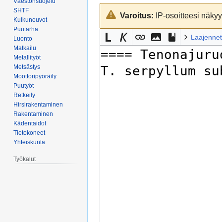
Väestönsuojelu
Siirry
Siirry
SHTF
Varoitus:
IP-osoitteesi näkyy 
navigaatioon
hakuun
Kulkuneuvot
Puutarha
Laajennet
Luonto
Matkailu
Metallityöt
Metsästys
Moottoripyöräily
Puutyöt
Retkeily
Hirsirakentaminen
Rakentaminen
Kädentaidot
Tietokoneet
Yhteiskunta
Työkalut