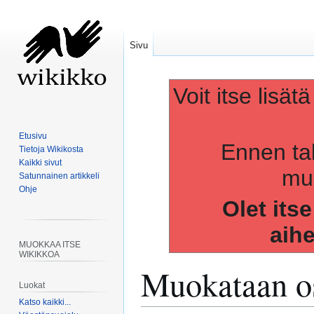
Sivu
Voit itse lisät
Etusivu
Ennen ta
Tietoja Wikikosta
Kaikki sivut
muo
Satunnainen artikkeli
Ohje
Olet its
aih
MUOKKAA ITSE
WIKIKKOA
Muokataan os
Luokat
Katso kaikki...