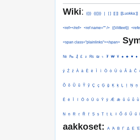
Wiki
:
{{}}
{{{}}}
|
[ ]
[[ ]]
[[Luokka:]]
<ref></ref>
<ref name="" />
{{Viitteet}}
<refe
Sym
<span class="plainlinks"></span>
№
₧
₰
£
៛
₨
₪
৳
₮
₩
¥
♠
♣
♥
♦
ý
Ź
ź
À
à
È
è
Ì
ì
Ò
ò
Ù
ù
Â
â
Ĉ
Õ
õ
Ũ
ũ
Ỹ
ỹ
Ç
ç
Ģ
ģ
Ķ
ķ
Ļ
ļ
Ņ
ņ
Ē
ē
Ī
ī
Ō
ō
Ū
ū
Ȳ
ȳ
Ǣ
ǣ
ǖ
ǘ
ǚ
ǜ
Ṇ
ṇ
Ṛ
ṛ
Ṝ
ṝ
Ṣ
ṣ
Ṭ
ṭ
Ł
ł
Ő
ő
Ű
ű
aakkoset:
Α
Ά
Β
Γ
Δ
Ε
Έ