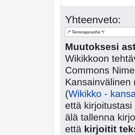
Yhteenveto:
Muutoksesi ast
Wikikkoon tehtäv
Commons Nimeä
Kansainvälinen 
(
Wikikko - kansa
että kirjoitusta
älä tallenna kirj
että
kirjoitit te