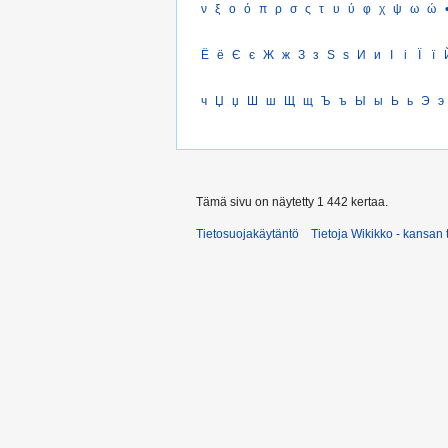
ν
ξ
ο
ό
π
ρ
σ
ς
τ
υ
ύ
φ
χ
ψ
ω
ώ
Ё
ё
Є
є
Ж
ж
З
з
Ѕ
ѕ
И
и
І
і
Ї
ї
ч
Џ
џ
Ш
ш
Щ
щ
Ъ
ъ
Ы
ы
Ь
ь
Э
э
Tämä sivu on näytetty 1 442 kertaa.
Tietosuojakäytäntö
Tietoja Wikikko - kansan 