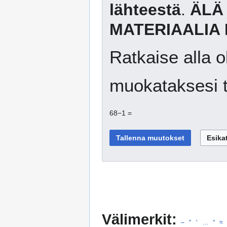
lähteestä
.
ÄLÄ
MATERIAALIA 
Ratkaise alla o
muokataksesi t
68−1 =
Välimerkit:
–
”
’
…
°
≈