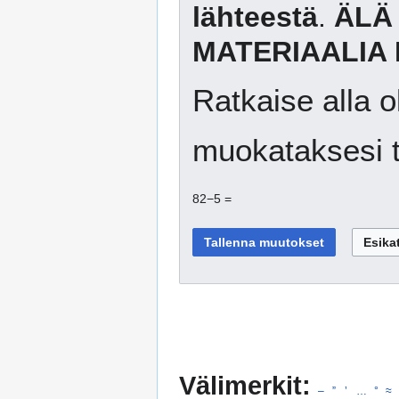
lähteestä
.
ÄLÄ
MATERIAALIA 
Ratkaise alla o
muokataksesi t
82−5 =
Välimerkit:
–
”
’
…
°
≈