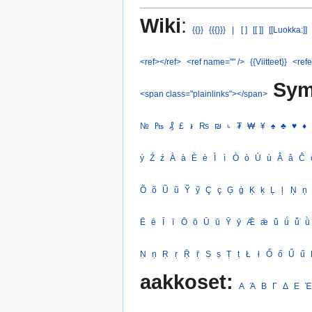
Wiki
:
{{}}
{{{}}}
|
[ ]
[[ ]]
[[Luokka:]]
<ref></ref>
<ref name="" />
{{Viitteet}}
<refe
Sym
<span class="plainlinks"></span>
№
₧
₰
£
៛
₨
₪
৳
₮
₩
¥
♠
♣
♥
♦
ý
Ź
ź
À
à
È
è
Ì
ì
Ò
ò
Ù
ù
Â
â
Ĉ
Õ
õ
Ũ
ũ
Ỹ
ỹ
Ç
ç
Ģ
ģ
Ķ
ķ
Ļ
ļ
Ņ
ņ
Ē
ē
Ī
ī
Ō
ō
Ū
ū
Ȳ
ȳ
Ǣ
ǣ
ǖ
ǘ
ǚ
ǜ
Ṇ
ṇ
Ṛ
ṛ
Ṝ
ṝ
Ṣ
ṣ
Ṭ
ṭ
Ł
ł
Ő
ő
Ű
ű
aakkoset:
Α
Ά
Β
Γ
Δ
Ε
Έ