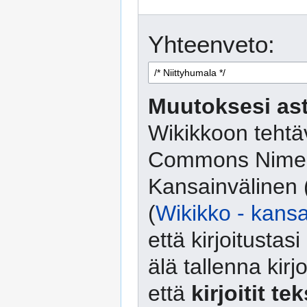
Yhteenveto:
Muutoksesi ast
Wikikkoon tehtäv
Commons Nimeä
Kansainvälinen 
(
Wikikko - kansa
että kirjoitusta
älä tallenna kirj
että
kirjoitit te