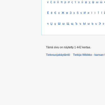
ν
ξ
ο
ό
π
ρ
σ
ς
τ
υ
ύ
φ
χ
ψ
ω
ώ
Ё
ё
Є
є
Ж
ж
З
з
Ѕ
ѕ
И
и
І
і
Ї
ї
ч
Џ
џ
Ш
ш
Щ
щ
Ъ
ъ
Ы
ы
Ь
ь
Э
э
Tämä sivu on näytetty 1 442 kertaa.
Tietosuojakäytäntö
Tietoja Wikikko - kansan 