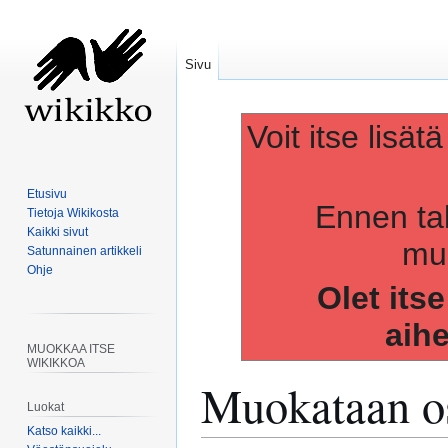
Sivu
Voit itse lisät
Etusivu
Ennen ta
Tietoja Wikikosta
Kaikki sivut
muo
Satunnainen artikkeli
Ohje
Olet its
aih
MUOKKAA ITSE
WIKIKKOA
Muokataan os
Luokat
Katso kaikki...