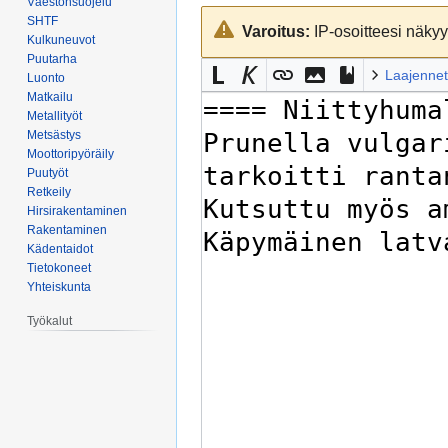
Väestönsuojelu
Siirry
Siirry
SHTF
Varoitus:
IP-osoitteesi näkyy 
navigaatioon
hakuun
Kulkuneuvot
Puutarha
Laajennet
Luonto
Matkailu
Metallityöt
Metsästys
Moottoripyöräily
Puutyöt
Retkeily
Hirsirakentaminen
Rakentaminen
Kädentaidot
Tietokoneet
Yhteiskunta
Työkalut