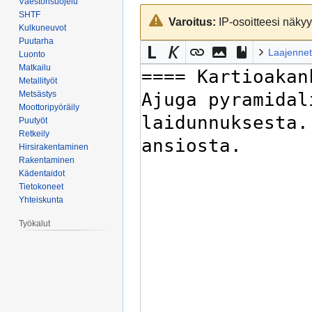
Väestönsuojelu
Siirry
Siirry
SHTF
Varoitus:
IP-osoitteesi näkyy 
navigaatioon
hakuun
Kulkuneuvot
Puutarha
Laajennet
Luonto
Matkailu
Metallityöt
Metsästys
Moottoripyöräily
Puutyöt
Retkeily
Hirsirakentaminen
Rakentaminen
Kädentaidot
Tietokoneet
Yhteiskunta
Työkalut