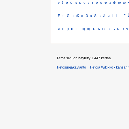
ν
ξ
ο
ό
π
ρ
σ
ς
τ
υ
ύ
φ
χ
ψ
ω
ώ
Ё
ё
Є
є
Ж
ж
З
з
Ѕ
ѕ
И
и
І
і
Ї
ї
ч
Џ
џ
Ш
ш
Щ
щ
Ъ
ъ
Ы
ы
Ь
ь
Э
э
Tämä sivu on näytetty 1 447 kertaa.
Tietosuojakäytäntö
Tietoja Wikikko - kansan 