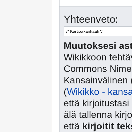
Yhteenveto:
Muutoksesi ast
Wikikkoon tehtäv
Commons Nimeä
Kansainvälinen 
(
Wikikko - kansa
että kirjoitusta
älä tallenna kirj
että
kirjoitit te