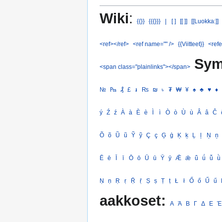
Wiki
:
{{}}
{{{}}}
|
[ ]
[[ ]]
[[Luokka:]]
<ref></ref>
<ref name="" />
{{Viitteet}}
<refe
Sym
<span class="plainlinks"></span>
№
₧
₰
£
៛
₨
₪
৳
₮
₩
¥
♠
♣
♥
♦
ý
Ź
ź
À
à
È
è
Ì
ì
Ò
ò
Ù
ù
Â
â
Ĉ
Õ
õ
Ũ
ũ
Ỹ
ỹ
Ç
ç
Ģ
ģ
Ķ
ķ
Ļ
ļ
Ņ
ņ
Ē
ē
Ī
ī
Ō
ō
Ū
ū
Ȳ
ȳ
Ǣ
ǣ
ǖ
ǘ
ǚ
ǜ
Ṇ
ṇ
Ṛ
ṛ
Ṝ
ṝ
Ṣ
ṣ
Ṭ
ṭ
Ł
ł
Ő
ő
Ű
ű
aakkoset:
Α
Ά
Β
Γ
Δ
Ε
Έ