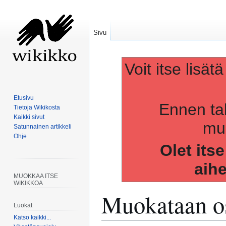
Sivu
Voit itse lisät
Etusivu
Ennen ta
Tietoja Wikikosta
Kaikki sivut
muo
Satunnainen artikkeli
Ohje
Olet its
aih
MUOKKAA ITSE
WIKIKKOA
Muokataan os
Luokat
Katso kaikki...