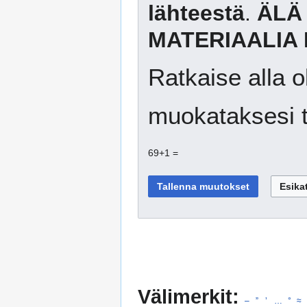
lähteestä
.
ÄLÄ
MATERIAALIA 
Ratkaise alla o
muokataksesi t
69+1 =
Välimerkit:
–
”
’
…
°
≈