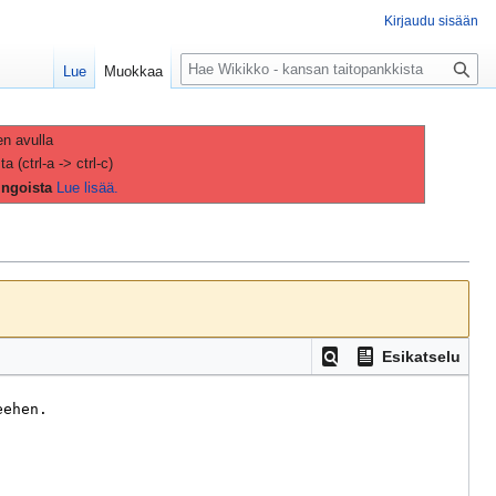
Kirjaudu sisään
H
Lue
Muokkaa
a
k
u
en avulla
(ctrl-a -> ctrl-c)
ingoista
Lue lisää.
Esikatselu