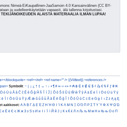
Commons Nimeä-EiKaupallinen-JaaSamoin 4.0 Kansainvälinen (CC BY-
kataan ja uudelleenkäytetään vapaasti, älä tallenna kirjoitustasi.
 TEKIJÄNOIKEUDEN ALAISTA MATERIAALIA ILMAN LUPAA!
e></blockquote>
<ref></ref>
<ref name="" />
{{Viitteet}}
<references />
span>
Symbolit
:
~
|
¡
¿
†
‡
↔
↑
↓
•
¶
#
∞
‹›
«»
¤
₳
฿
₵
¢
₡
₢
$
₫
₯
€
₠
₣
ƒ
₴
₭
Ò
ò
Ù
ù
Â
â
Ĉ
ĉ
Ê
ê
Ĝ
ĝ
Ĥ
ĥ
Î
î
Ĵ
ĵ
Ô
ô
Ŝ
ŝ
Û
û
Ŵ
ŵ
Ŷ
ŷ
Ä
ä
Ë
ë
Ï
ï
Ö
ö
Ü
ü
Ÿ
ÿ
Ē
ē
Ī
ī
Ō
ō
Ū
ū
Ȳ
ȳ
Ǣ
ǣ
ǖ
ǘ
ǚ
ǜ
Ă
ă
Ĕ
ĕ
Ğ
ğ
Ĭ
ĭ
Ŏ
ŏ
Ŭ
ŭ
Ċ
ċ
Ė
ė
Ġ
ġ
İ
ı
Ż
ż
Ą
ą
Ę
et aakkoset:
Α
Ά
Β
Γ
Δ
Ε
Έ
Ζ
Η
Ή
Θ
Ι
Ί
Κ
Λ
Μ
Ν
Ξ
Ο
Ό
Π
Ρ
Σ
Τ
Υ
Ύ
Φ
Χ
Ψ
Ω
Ώ
Е
е
Ё
ё
Є
є
Ж
ж
З
з
Ѕ
ѕ
И
и
І
і
Ї
ї
Й
й
Ј
ј
К
к
Ќ
ќ
Л
л
Љ
љ
М
м
Н
н
Њ
њ
О
о
П