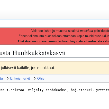
Voit itse lisätä ja muuttaa sisältöä
muokkaa
-painikkeid
Ennen tallennusta suositellaan ottamaan kopio muokkausruudusta 
Olet itse vastuussa tämän teoksen käytöstä aiheutuvista vah
vusta
Huulikukkaiskasvit
julkisesti kaikille, jos muokkaat.
tu
Erikoismerkit
Ohje