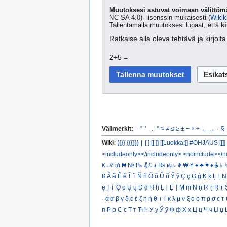
Muutoksesi astuvat voimaan välittömä
NC-SA 4.0) -lisenssin mukaisesti (
Wikik
Tallentamalla muutoksesi lupaat, että
ki
Ratkaise alla oleva tehtävä ja kirjoi
2+5 =
Välimerkit:
–
”
’
…
°
≈
≠
≤
≥
±
−
×
÷
←
→
·
§
Wiki
:
{{}}
{{{}}}
|
[ ]
[[ ]]
[[Luokka:]]
#OHJAUS [[]]
<includeonly></includeonly>
<noinclude></n
₤
ℳ
₥
₦
№
₧
₰
£
៛
₨
₪
৳
₮
₩
¥
♠
♣
♥
♦
𝄫
♭
♮
ß
Ã
ã
Ẽ
ẽ
Ĩ
ĩ
Ñ
ñ
Õ
õ
Ũ
ũ
Ỹ
ỹ
Ç
ç
Ģ
ģ
Ķ
ķ
Ļ
ļ
Ņ
ę
Į
į
Ǫ
ǫ
Ų
ų
Ḍ
ḍ
Ḥ
ḥ
Ḷ
ḷ
Ḹ
ḹ
Ṃ
ṃ
Ṇ
ṇ
Ṛ
ṛ
Ṝ
ṝ
·
α
ά
β
γ
δ
ε
έ
ζ
η
ή
θ
ι
ί
κ
λ
μ
ν
ξ
ο
ό
π
ρ
σ
ς
τ
п
Р
р
С
с
Т
т
Ћ
ћ
У
у
Ў
ў
Ф
ф
Х
х
Ц
ц
Ч
ч
Џ
џ