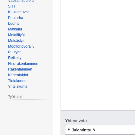
Väestönsuojelu
SHTF
Kulkuneuvot
Puutarha
Luonto
Matkailu
Metallityöt
Metsästys
Moottoripyöräily
Puutyöt
Retkeily
Hirsirakentaminen
Rakentaminen
Kädentaidot
Tietokoneet
Yhteiskunta
Työkalut
Yhteenveto: