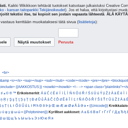
sti.
Kaikki Wikikkoon tehtävät tuotokset katsotaan julkaistuksi Creative 
ko - kansan taitopankki:Tekijänoikeudet
). Jos et halua, että kirjoitustasi muo
rjoitit tekstisi itse, tai kopioit sen jostain vapaasta lähteestä
.
ÄLÄ KÄYTÄ
ta vastaus kenttään muokataksesi tätä sivua (
lisätietoja
):
Peruuta
<br>
&amp
<s></s>
<sup></sup>
<sub></sub>
<code></code>
<pre></pre>
<blockquot
oinclude>
{{AAKKOSTUS:}}
<nowiki></nowiki>
<!-- -->
<span class="plainlinks"></
♯
𝄪
©
®
™
Erikoismerkit
:
Á
á
Ć
ć
É
é
Í
í
Ĺ
ĺ
Ń
ń
Ó
ó
Ŕ
ŕ
Ś
ś
Ú
ú
Ý
ý
Ź
ź
À
à
È
è
Ì
ì
ņ
Ŗ
ŗ
Ş
ş
Ţ
ţ
Ș
ș
Ț
ț
Đ
đ
Ů
ů
Ǎ
ǎ
Č
č
Ď
ď
Ě
ě
Ǐ
ǐ
Ľ
ľ
Ň
ň
Ǒ
ǒ
Ř
ř
Š
š
Ť
ť
Ǔ
ǔ
Ž
ž
Ā
ā
Ṣ
ṣ
Ṭ
ṭ
Ł
ł
Ő
ő
Ű
ű
Ŀ
ŀ
Ħ
ħ
Ð
ð
Þ
þ
Œ
œ
Æ
æ
Ø
ø
Å
å
Ə
ə
•
{{Unicode|}}
Kreikkalais
υ
ύ
φ
χ
ψ
ω
ώ
•
{{Polytoninen|}}
Kyrilliset aakkoset:
А
а
Б
б
В
в
Г
г
Ґ
ґ
Ѓ
ѓ
Д
д
Ђ
ђ
Ш
ш
Щ
щ
Ъ
ъ
Ы
ы
Ь
ь
Э
э
Ю
ю
Я
я