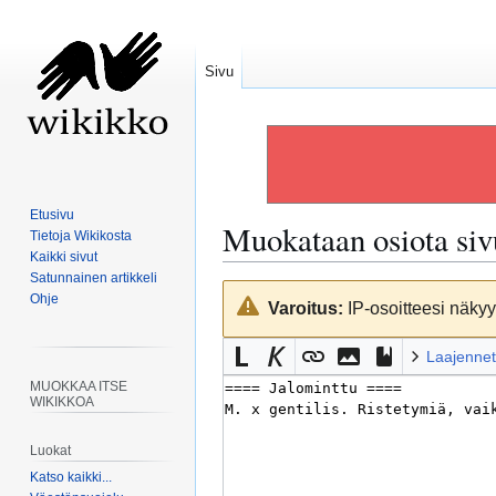
Sivu
Etusivu
Muokataan osiota si
Tietoja Wikikosta
Kaikki sivut
Satunnainen artikkeli
Siirry
Siirry
Ohje
Varoitus:
IP-osoitteesi näkyy 
navigaatioon
hakuun
Laajennet
MUOKKAA ITSE
WIKIKKOA
Luokat
Katso kaikki...