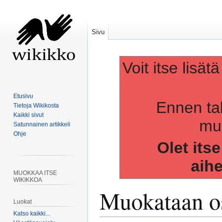
Sivu
Voit itse lisät
Etusivu
Ennen ta
Tietoja Wikikosta
Kaikki sivut
muo
Satunnainen artikkeli
Ohje
Olet its
aih
MUOKKAA ITSE
WIKIKKOA
Muokataan os
Luokat
Katso kaikki...