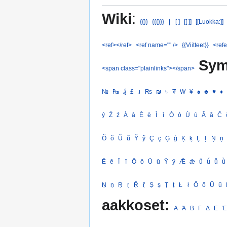
Wiki
:
{{}}
{{{}}}
|
[ ]
[[ ]]
[[Luokka:]]
<ref></ref>
<ref name="" />
{{Viitteet}}
<refe
Sym
<span class="plainlinks"></span>
№
₧
₰
£
៛
₨
₪
৳
₮
₩
¥
♠
♣
♥
♦
ý
Ź
ź
À
à
È
è
Ì
ì
Ò
ò
Ù
ù
Â
â
Ĉ
Õ
õ
Ũ
ũ
Ỹ
ỹ
Ç
ç
Ģ
ģ
Ķ
ķ
Ļ
ļ
Ņ
ņ
Ē
ē
Ī
ī
Ō
ō
Ū
ū
Ȳ
ȳ
Ǣ
ǣ
ǖ
ǘ
ǚ
ǜ
Ṇ
ṇ
Ṛ
ṛ
Ṝ
ṝ
Ṣ
ṣ
Ṭ
ṭ
Ł
ł
Ő
ő
Ű
ű
aakkoset:
Α
Ά
Β
Γ
Δ
Ε
Έ