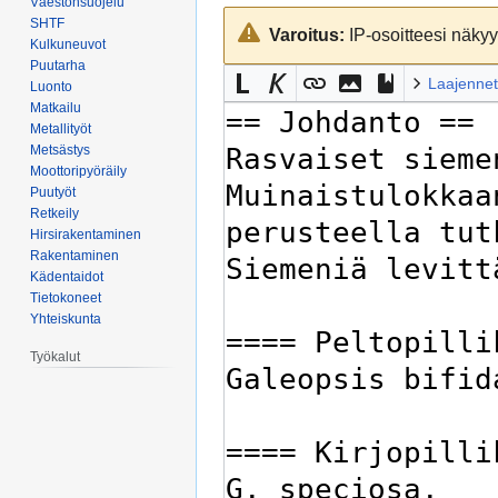
Väestönsuojelu
Siirry
Siirry
SHTF
Varoitus:
IP-osoitteesi näkyy 
navigaatioon
hakuun
Kulkuneuvot
Puutarha
Laajennet
Luonto
Matkailu
Metallityöt
Metsästys
Moottoripyöräily
Puutyöt
Retkeily
Hirsirakentaminen
Rakentaminen
Kädentaidot
Tietokoneet
Yhteiskunta
Työkalut