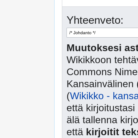
Yhteenveto:
Muutoksesi ast
Wikikkoon tehtäv
Commons Nimeä
Kansainvälinen 
(
Wikikko - kansa
että kirjoitusta
älä tallenna kirj
että
kirjoitit te