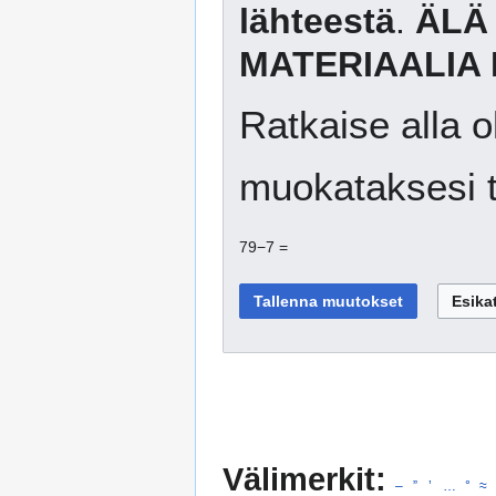
lähteestä
.
ÄLÄ
MATERIAALIA 
Ratkaise alla o
muokataksesi t
79−7 =
Välimerkit:
–
”
’
…
°
≈