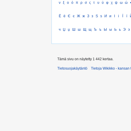
ν
ξ
ο
ό
π
ρ
σ
ς
τ
υ
ύ
φ
χ
ψ
ω
ώ
Ё
ё
Є
є
Ж
ж
З
з
Ѕ
ѕ
И
и
І
і
Ї
ї
ч
Џ
џ
Ш
ш
Щ
щ
Ъ
ъ
Ы
ы
Ь
ь
Э
э
Tämä sivu on näytetty 1 442 kertaa.
Tietosuojakäytäntö
Tietoja Wikikko - kansan 