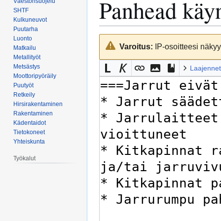
Panhead käyn
Väestönsuojelu
SHTF
Kulkuneuvot
Puutarha
Luonto
Siirry
Siirry
Varoitus:
IP-osoitteesi näkyy 
Matkailu
navigaatioon
hakuun
Metallityöt
Metsästys
Laajennet
Moottoripyöräily
Puutyöt
Retkeily
Hirsirakentaminen
Rakentaminen
Kädentaidot
Tietokoneet
Yhteiskunta
Työkalut