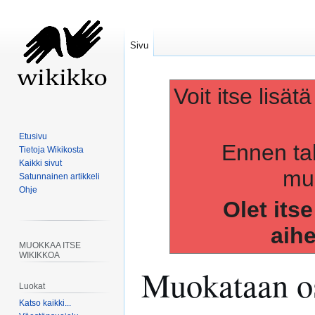
Sivu
Voit itse lisät
Etusivu
Ennen ta
Tietoja Wikikosta
Kaikki sivut
muo
Satunnainen artikkeli
Ohje
Olet its
aih
MUOKKAA ITSE
WIKIKKOA
Muokataan os
Luokat
Katso kaikki...