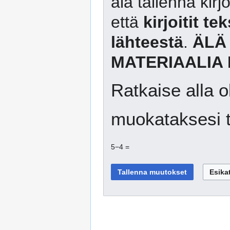
älä tallenna kirj
että
kirjoitit te
lähteestä
.
ÄLÄ
MATERIAALIA 
Ratkaise alla o
muokataksesi t
5−4 =