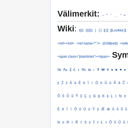
Välimerkit:
–
”
’
…
°
≈
Wiki
:
{{}}
{{{}}}
|
[ ]
[[ ]]
[[Luokka:]]
<ref></ref>
<ref name="" />
{{Viitteet}}
<refe
Sym
<span class="plainlinks"></span>
№
₧
₰
£
៛
₨
₪
৳
₮
₩
¥
♠
♣
♥
♦
ý
Ź
ź
À
à
È
è
Ì
ì
Ò
ò
Ù
ù
Â
â
Ĉ
Õ
õ
Ũ
ũ
Ỹ
ỹ
Ç
ç
Ģ
ģ
Ķ
ķ
Ļ
ļ
Ņ
ņ
Ē
ē
Ī
ī
Ō
ō
Ū
ū
Ȳ
ȳ
Ǣ
ǣ
ǖ
ǘ
ǚ
ǜ
Ṇ
ṇ
Ṛ
ṛ
Ṝ
ṝ
Ṣ
ṣ
Ṭ
ṭ
Ł
ł
Ő
ő
Ű
ű