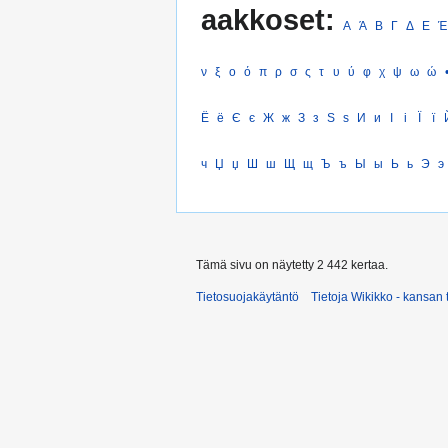
aakkoset:
Α
Ά
Β
Γ
Δ
Ε
Έ
ν
ξ
ο
ό
π
ρ
σ
ς
τ
υ
ύ
φ
χ
ψ
ω
ώ
Ё
ё
Є
є
Ж
ж
З
з
Ѕ
ѕ
И
и
І
і
Ї
ї
ч
Џ
џ
Ш
ш
Щ
щ
Ъ
ъ
Ы
ы
Ь
ь
Э
э
Tämä sivu on näytetty 2 442 kertaa.
Tietosuojakäytäntö
Tietoja Wikikko - kansan 