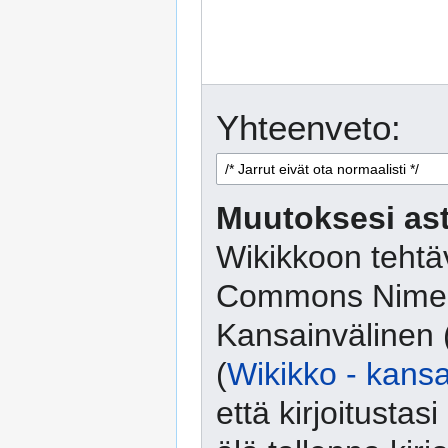
Yhteenveto:
Muutoksesi ast
Wikikkoon tehtäv
Commons Nimeä
Kansainvälinen 
(
Wikikko - kansa
että kirjoitusta