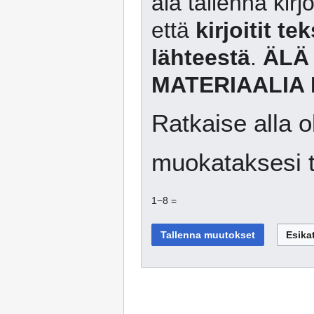
älä tallenna kirj
että
kirjoitit te
lähteestä
.
ÄLÄ
MATERIAALIA 
Ratkaise alla o
muokataksesi t
1−8 =