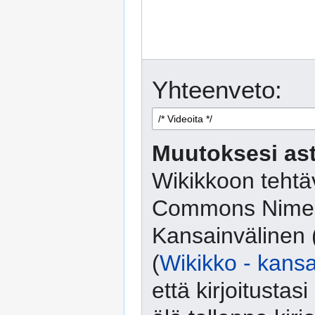
Yhteenveto:
Muutoksesi ast
Wikikkoon tehtäv
Commons Nimeä
Kansainvälinen 
(
Wikikko - kansa
että kirjoitusta