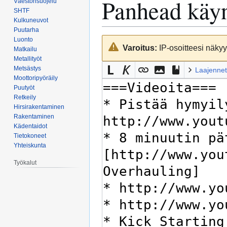
Panhead käyn
Väestönsuojelu
SHTF
Kulkuneuvot
Puutarha
Luonto
Siirry
Siirry
Varoitus:
IP-osoitteesi näkyy 
Matkailu
navigaatioon
hakuun
Metallityöt
Metsästys
Laajennet
Moottoripyöräily
Puutyöt
Retkeily
Hirsirakentaminen
Rakentaminen
Kädentaidot
Tietokoneet
Yhteiskunta
Työkalut