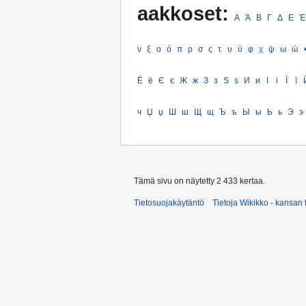
aakkoset:
Α
Ά
Β
Γ
Δ
Ε
Έ
ν
ξ
ο
ό
π
ρ
σ
ς
τ
υ
ύ
φ
χ
ψ
ω
ώ
Ё
ё
Є
є
Ж
ж
З
з
Ѕ
ѕ
И
и
І
і
Ї
ї
ч
Џ
џ
Ш
ш
Щ
щ
Ъ
ъ
Ы
ы
Ь
ь
Э
э
Tämä sivu on näytetty 2 433 kertaa.
Tietosuojakäytäntö
Tietoja Wikikko - kansan 