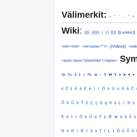
Välimerkit:
–
”
’
…
°
≈
Wiki
:
{{}}
{{{}}}
|
[ ]
[[ ]]
[[Luokka:]]
<ref></ref>
<ref name="" />
{{Viitteet}}
<refe
Sym
<span class="plainlinks"></span>
№
₧
₰
£
៛
₨
₪
৳
₮
₩
¥
♠
♣
♥
♦
ý
Ź
ź
À
à
È
è
Ì
ì
Ò
ò
Ù
ù
Â
â
Ĉ
Õ
õ
Ũ
ũ
Ỹ
ỹ
Ç
ç
Ģ
ģ
Ķ
ķ
Ļ
ļ
Ņ
ņ
Ē
ē
Ī
ī
Ō
ō
Ū
ū
Ȳ
ȳ
Ǣ
ǣ
ǖ
ǘ
ǚ
ǜ
Ṇ
ṇ
Ṛ
ṛ
Ṝ
ṝ
Ṣ
ṣ
Ṭ
ṭ
Ł
ł
Ő
ő
Ű
ű