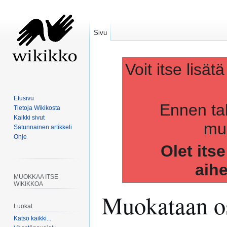
Sivu
Voit itse lisät
Etusivu
Ennen ta
Tietoja Wikikosta
Kaikki sivut
muo
Satunnainen artikkeli
Ohje
Olet its
aih
MUOKKAA ITSE
WIKIKKOA
Muokataan os
Luokat
Katso kaikki...