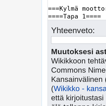
Yhteenveto:
Muutoksesi ast
Wikikkoon tehtäv
Commons Nimeä
Kansainvälinen 
(
Wikikko - kansa
että kirjoitusta