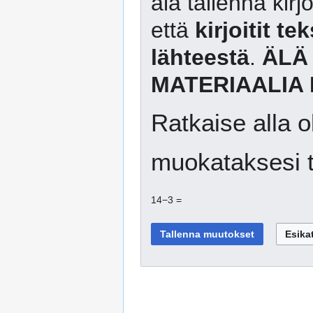
älä tallenna kirj
että
kirjoitit te
lähteestä
.
ÄLÄ
MATERIAALIA 
Ratkaise alla o
muokataksesi t
14−3 =