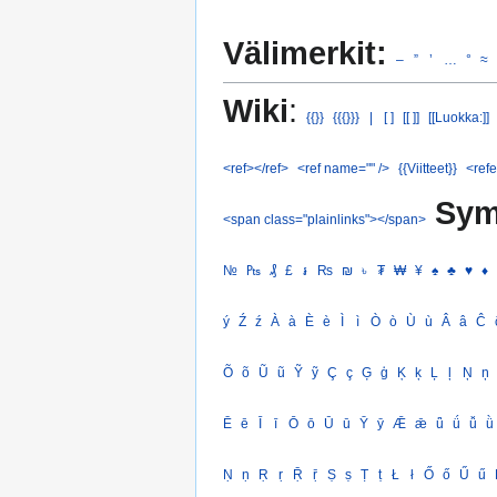
Välimerkit:
–
”
’
…
°
≈
Wiki
:
{{}}
{{{}}}
|
[ ]
[[ ]]
[[Luokka:]]
<ref></ref>
<ref name="" />
{{Viitteet}}
<refe
Sym
<span class="plainlinks"></span>
№
₧
₰
£
៛
₨
₪
৳
₮
₩
¥
♠
♣
♥
♦
ý
Ź
ź
À
à
È
è
Ì
ì
Ò
ò
Ù
ù
Â
â
Ĉ
Õ
õ
Ũ
ũ
Ỹ
ỹ
Ç
ç
Ģ
ģ
Ķ
ķ
Ļ
ļ
Ņ
ņ
Ē
ē
Ī
ī
Ō
ō
Ū
ū
Ȳ
ȳ
Ǣ
ǣ
ǖ
ǘ
ǚ
ǜ
Ṇ
ṇ
Ṛ
ṛ
Ṝ
ṝ
Ṣ
ṣ
Ṭ
ṭ
Ł
ł
Ő
ő
Ű
ű