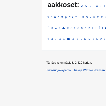
aakkoset:
Α
Ά
Β
Γ
Δ
Ε
Έ
ν
ξ
ο
ό
π
ρ
σ
ς
τ
υ
ύ
φ
χ
ψ
ω
ώ
Ё
ё
Є
є
Ж
ж
З
з
Ѕ
ѕ
И
и
І
і
Ї
ї
ч
Џ
џ
Ш
ш
Щ
щ
Ъ
ъ
Ы
ы
Ь
ь
Э
э
Tämä sivu on näytetty 2 419 kertaa.
Tietosuojakäytäntö
Tietoja Wikikko - kansan 