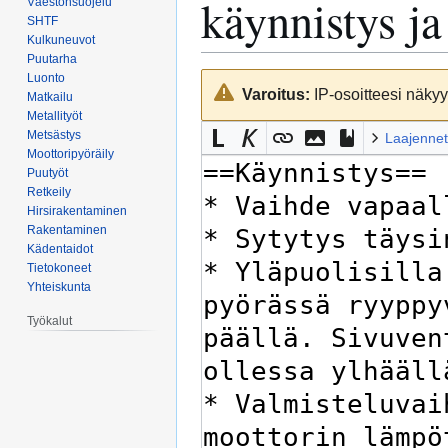
käynnistys j
Väestönsuojelu
SHTF
Kulkuneuvot
Puutarha
Luonto
Siirry
Siirry
Varoitus:
IP-osoitteesi näkyy 
Matkailu
navigaatioon
hakuun
Metallityöt
Metsästys
Laajennet
Moottoripyöräily
Puutyöt
Retkeily
Hirsirakentaminen
Rakentaminen
Kädentaidot
Tietokoneet
Yhteiskunta
Työkalut