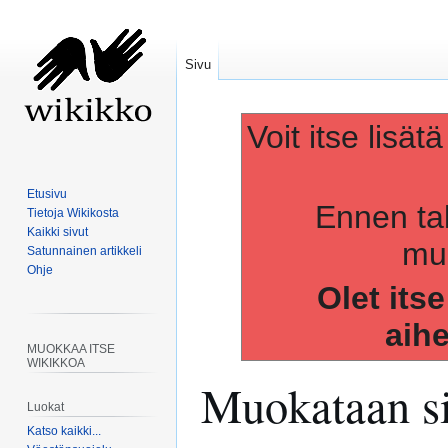
Sivu
Voit itse lisät
Etusivu
Ennen ta
Tietoja Wikikosta
Kaikki sivut
muo
Satunnainen artikkeli
Ohje
Olet its
aih
MUOKKAA ITSE
WIKIKKOA
Muokataan s
Luokat
Katso kaikki...