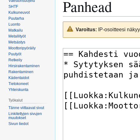
Panhead
Väestönsuojelu
SHTF
Kulkuneuvot
Puutarha
Luonto
Siirry
Siirry
Varoitus:
IP-osoitteesi näkyy 
Matkailu
navigaatioon
hakuun
Metallityöt
Metsästys
Moottoripyöräily
Puutyöt
Retkeily
Hirsirakentaminen
Rakentaminen
Kädentaidot
Tietokoneet
Yhteiskunta
Työkalut
Tänne viittaavat sivut
Linkitettyjen sivujen
muutokset
Sivun tiedot