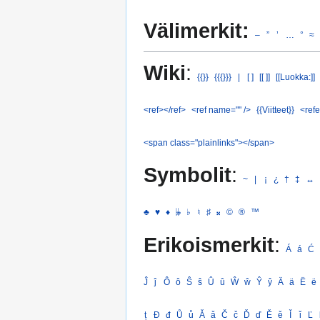
Välimerkit:
–
”
’
…
°
≈
Wiki
:
{{}}
{{{}}}
|
[ ]
[[ ]]
[[Luokka:]]
<ref></ref>
<ref name="" />
{{Viitteet}}
<refe
<span class="plainlinks"></span>
Symbolit
:
~
|
¡
¿
†
‡
↔
♣
♥
♦
𝄫
♭
♮
♯
𝄪
©
®
™
Erikoismerkit
:
Á
á
Ć
Ĵ
ĵ
Ô
ô
Ŝ
ŝ
Û
û
Ŵ
ŵ
Ŷ
ŷ
Ä
ä
Ë
ë
ț
Đ
đ
Ů
ů
Ǎ
ǎ
Č
č
Ď
ď
Ě
ě
Ǐ
ǐ
Ľ