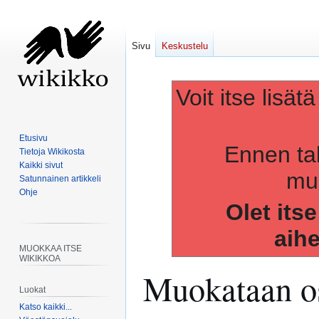
Sivu
Keskustelu
Voit itse lisät
Etusivu
Ennen ta
Tietoja Wikikosta
Kaikki sivut
muo
Satunnainen artikkeli
Ohje
Olet its
aih
MUOKKAA ITSE
WIKIKKOA
Muokataan os
Luokat
Katso kaikki...