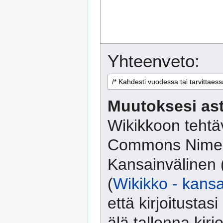
Yhteenveto:
Muutoksesi ast
Wikikkoon tehtäv
Commons Nimeä
Kansainvälinen 
(
Wikikko - kansa
että kirjoitusta
älä tallenna kirj