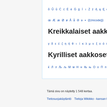
ŏ
Ŭ
ŭ
Ċ
ċ
Ė
ė
Ġ
ġ
İ
ı
Ż
ż
Ą
ą
Ę
œ
Æ
æ
Ø
ø
Å
å
Ə
ə
•
{{Unicode|}}
Kreikkalaiset aak
γ
δ
ε
έ
ζ
η
ή
θ
ι
ί
κ
λ
μ
ν
ξ
ο
ό
Kyrilliset aakkose
ќ
Л
л
Љ
љ
М
м
Н
н
Њ
њ
О
о
П
п
Tämä sivu on näytetty 1 548 kertaa.
Tietosuojakäytäntö
Tietoja Wikikko - kansan 