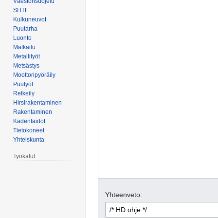
Väestönsuojelu
SHTF
Kulkuneuvot
Puutarha
Luonto
Matkailu
Metallityöt
Metsästys
Moottoripyöräily
Puutyöt
Retkeily
Hirsirakentaminen
Rakentaminen
Kädentaidot
Tietokoneet
Yhteiskunta
Työkalut
Yhteenveto: