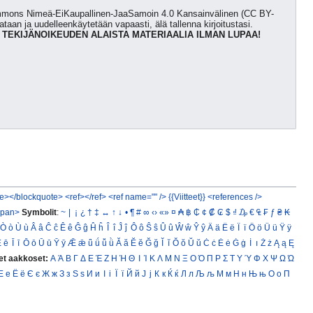
Commons Nimeä-EiKaupallinen-JaaSamoin 4.0 Kansainvälinen (CC BY-
kataan ja uudelleenkäytetään vapaasti, älä tallenna kirjoitustasi.
 TEKIJÄNOIKEUDEN ALAISTA MATERIAALIA ILMAN LUPAA!
e></blockquote>
<ref></ref>
<ref name="" />
{{Viitteet}}
<references />
span>
Symbolit
:
~
|
¡
¿
†
‡
↔
↑
↓
•
¶
#
∞
‹›
«»
¤
₳
฿
₵
¢
₡
₢
$
₫
₯
€
₠
₣
ƒ
₴
₭
Ò
ò
Ù
ù
Â
â
Ĉ
ĉ
Ê
ê
Ĝ
ĝ
Ĥ
ĥ
Î
î
Ĵ
ĵ
Ô
ô
Ŝ
ŝ
Û
û
Ŵ
ŵ
Ŷ
ŷ
Ä
ä
Ë
ë
Ï
ï
Ö
ö
Ü
ü
Ÿ
ÿ
Ē
ē
Ī
ī
Ō
ō
Ū
ū
Ȳ
ȳ
Ǣ
ǣ
ǖ
ǘ
ǚ
ǜ
Ă
ă
Ĕ
ĕ
Ğ
ğ
Ĭ
ĭ
Ŏ
ŏ
Ŭ
ŭ
Ċ
ċ
Ė
ė
Ġ
ġ
İ
ı
Ż
ż
Ą
ą
Ę
et aakkoset:
Α
Ά
Β
Γ
Δ
Ε
Έ
Ζ
Η
Ή
Θ
Ι
Ί
Κ
Λ
Μ
Ν
Ξ
Ο
Ό
Π
Ρ
Σ
Τ
Υ
Ύ
Φ
Χ
Ψ
Ω
Ώ
Е
е
Ё
ё
Є
є
Ж
ж
З
з
Ѕ
ѕ
И
и
І
і
Ї
ї
Й
й
Ј
ј
К
к
Ќ
ќ
Л
л
Љ
љ
М
м
Н
н
Њ
њ
О
о
П