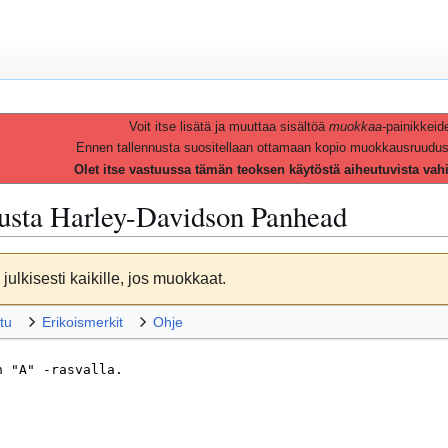
Voit itse lisätä ja muuttaa sisältöä
muokkaa
-painikkeid
Ennen tallennusta suositellaan ottamaan kopio muokkausruudusta 
Olet itse vastuussa tämän teoksen käytöstä aiheutuvista vah
vusta
Harley-Davidson Panhead
julkisesti kaikille, jos muokkaat.
tu
Erikoismerkit
Ohje