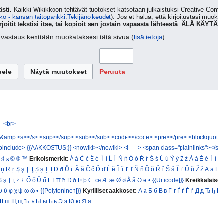
sti.
Kaikki Wikikkoon tehtävät tuotokset katsotaan julkaistuksi Creative 
ko - kansan taitopankki:Tekijänoikeudet
). Jos et halua, että kirjoitustasi muo
rjoitit tekstisi itse, tai kopioit sen jostain vapaasta lähteestä
.
ÄLÄ KÄYTÄ
ta vastaus kenttään muokataksesi tätä sivua (
lisätietoja
):
Peruuta
<br>
&amp
<s></s>
<sup></sup>
<sub></sub>
<code></code>
<pre></pre>
<blockquot
oinclude>
{{AAKKOSTUS:}}
<nowiki></nowiki>
<!-- -->
<span class="plainlinks"></
♯
𝄪
©
®
™
Erikoismerkit
:
Á
á
Ć
ć
É
é
Í
í
Ĺ
ĺ
Ń
ń
Ó
ó
Ŕ
ŕ
Ś
ś
Ú
ú
Ý
ý
Ź
ź
À
à
È
è
Ì
ì
ņ
Ŗ
ŗ
Ş
ş
Ţ
ţ
Ș
ș
Ț
ț
Đ
đ
Ů
ů
Ǎ
ǎ
Č
č
Ď
ď
Ě
ě
Ǐ
ǐ
Ľ
ľ
Ň
ň
Ǒ
ǒ
Ř
ř
Š
š
Ť
ť
Ǔ
ǔ
Ž
ž
Ā
ā
Ṣ
ṣ
Ṭ
ṭ
Ł
ł
Ő
ő
Ű
ű
Ŀ
ŀ
Ħ
ħ
Ð
ð
Þ
þ
Œ
œ
Æ
æ
Ø
ø
Å
å
Ə
ə
•
{{Unicode|}}
Kreikkalais
υ
ύ
φ
χ
ψ
ω
ώ
•
{{Polytoninen|}}
Kyrilliset aakkoset:
А
а
Б
б
В
в
Г
г
Ґ
ґ
Ѓ
ѓ
Д
д
Ђ
ђ
Ш
ш
Щ
щ
Ъ
ъ
Ы
ы
Ь
ь
Э
э
Ю
ю
Я
я