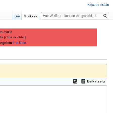
Kirjaudu sisään
H
Lue
Muokkaa
a
k
u
en avulla
(ctrl-a -> ctrl-c)
ingoista
Lue lisää.
Esikatselu