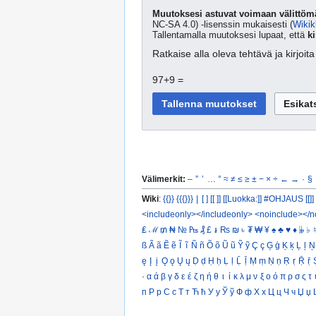
Muutoksesi astuvat voimaan välittömä
NC-SA 4.0) -lisenssin mukaisesti (
Wikik
Tallentamalla muutoksesi lupaat, että
ki
Ratkaise alla oleva tehtävä ja kirjoi
97+9 =
Välimerkit:
–
”
’
…
°
≈
≠
≤
≥
±
−
×
÷
←
→
·
§
Wiki
:
{{}}
{{{}}}
|
[ ]
[[ ]]
[[Luokka:]]
#OHJAUS [[]]
<includeonly></includeonly>
<noinclude></n
₤
ℳ
₥
₦
№
₧
₰
£
៛
₨
₪
৳
₮
₩
¥
♠
♣
♥
♦
𝄫
♭
♮
ß
Ã
ã
Ẽ
ẽ
Ĩ
ĩ
Ñ
ñ
Õ
õ
Ũ
ũ
Ỹ
ỹ
Ç
ç
Ģ
ģ
Ķ
ķ
Ļ
ļ
Ņ
ę
Į
į
Ǫ
ǫ
Ų
ų
Ḍ
ḍ
Ḥ
ḥ
Ḷ
ḷ
Ḹ
ḹ
Ṃ
ṃ
Ṇ
ṇ
Ṛ
ṛ
Ṝ
ṝ
·
α
ά
β
γ
δ
ε
έ
ζ
η
ή
θ
ι
ί
κ
λ
μ
ν
ξ
ο
ό
π
ρ
σ
ς
τ
п
Р
р
С
с
Т
т
Ћ
ћ
У
у
Ў
ў
Ф
ф
Х
х
Ц
ц
Ч
ч
Џ
џ