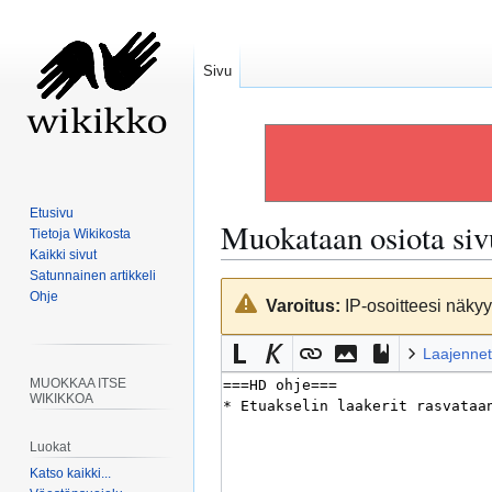
Sivu
Etusivu
Muokataan osiota si
Tietoja Wikikosta
Kaikki sivut
Satunnainen artikkeli
Siirry
Siirry
Ohje
Varoitus:
IP-osoitteesi näkyy 
navigaatioon
hakuun
Laajennet
MUOKKAA ITSE
WIKIKKOA
Luokat
Katso kaikki...