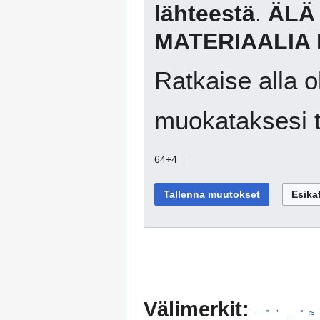
lähteestä
.
ÄLÄ
MATERIAALIA 
Ratkaise alla o
muokataksesi t
64+4 =
Välimerkit:
–
”
’
…
°
≈