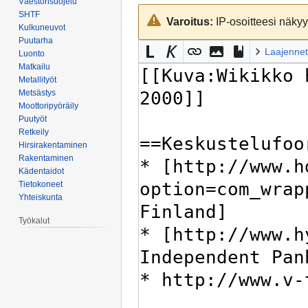
Väestönsuojelu
Siirry
Siirry
SHTF
Varoitus:
IP-osoitteesi näkyy 
navigaatioon
hakuun
Kulkuneuvot
Puutarha
Laajennet
Luonto
Matkailu
Metallityöt
Metsästys
Moottoripyöräily
Puutyöt
Retkeily
Hirsirakentaminen
Rakentaminen
Kädentaidot
Tietokoneet
Yhteiskunta
Työkalut