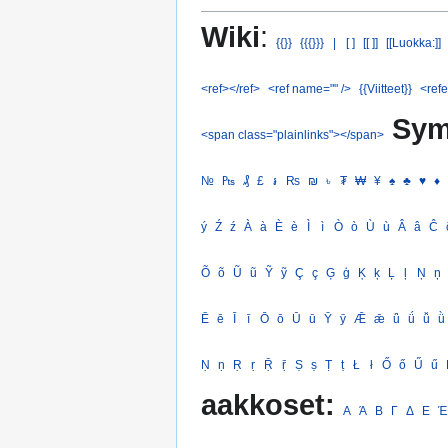
Wiki
:
{{}}
{{{}}}
|
[ ]
[[ ]]
[[Luokka:]]
<ref></ref>
<ref name="" />
{{Viitteet}}
<refe
Sym
<span class="plainlinks"></span>
№
₧
₰
£
៛
₨
₪
৳
₮
₩
¥
♠
♣
♥
♦
ý
Ź
ź
À
à
È
è
Ì
ì
Ò
ò
Ù
ù
Â
â
Ĉ
Õ
õ
Ũ
ũ
Ỹ
ỹ
Ç
ç
Ģ
ģ
Ķ
ķ
Ļ
ļ
Ņ
ņ
Ē
ē
Ī
ī
Ō
ō
Ū
ū
Ȳ
ȳ
Ǣ
ǣ
ǖ
ǘ
ǚ
ǜ
Ṇ
ṇ
Ṛ
ṛ
Ṝ
ṝ
Ṣ
ṣ
Ṭ
ṭ
Ł
ł
Ő
ő
Ű
ű
aakkoset:
Α
Ά
Β
Γ
Δ
Ε
Έ