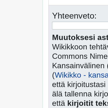
Yhteenveto:
Muutoksesi ast
Wikikkoon tehtäv
Commons Nimeä
Kansainvälinen 
(
Wikikko - kansa
että kirjoitusta
älä tallenna kirj
että
kirjoitit te