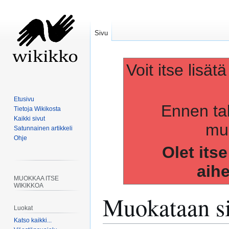
Sivu
Voit itse lisät
Etusivu
Ennen ta
Tietoja Wikikosta
Kaikki sivut
muo
Satunnainen artikkeli
Ohje
Olet its
aih
MUOKKAA ITSE
WIKIKKOA
Muokataan s
Luokat
Katso kaikki...