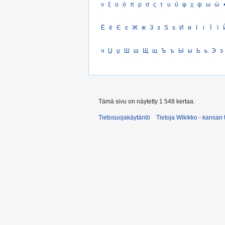
ν
ξ
ο
ό
π
ρ
σ
ς
τ
υ
ύ
φ
χ
ψ
ω
ώ
Ё
ё
Є
є
Ж
ж
З
з
Ѕ
ѕ
И
и
І
і
Ї
ї
ч
Џ
џ
Ш
ш
Щ
щ
Ъ
ъ
Ы
ы
Ь
ь
Э
э
Tämä sivu on näytetty 1 548 kertaa.
Tietosuojakäytäntö
Tietoja Wikikko - kansan 