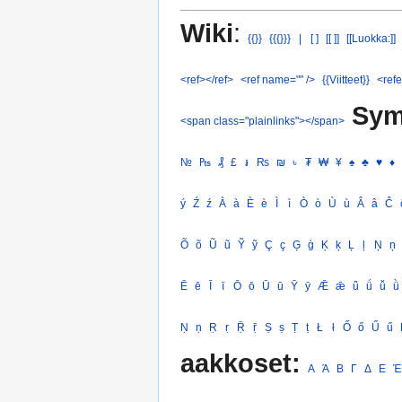
Wiki
:
{{}}
{{{}}}
|
[ ]
[[ ]]
[[Luokka:]]
<ref></ref>
<ref name="" />
{{Viitteet}}
<refe
Sym
<span class="plainlinks"></span>
№
₧
₰
£
៛
₨
₪
৳
₮
₩
¥
♠
♣
♥
♦
ý
Ź
ź
À
à
È
è
Ì
ì
Ò
ò
Ù
ù
Â
â
Ĉ
Õ
õ
Ũ
ũ
Ỹ
ỹ
Ç
ç
Ģ
ģ
Ķ
ķ
Ļ
ļ
Ņ
ņ
Ē
ē
Ī
ī
Ō
ō
Ū
ū
Ȳ
ȳ
Ǣ
ǣ
ǖ
ǘ
ǚ
ǜ
Ṇ
ṇ
Ṛ
ṛ
Ṝ
ṝ
Ṣ
ṣ
Ṭ
ṭ
Ł
ł
Ő
ő
Ű
ű
aakkoset:
Α
Ά
Β
Γ
Δ
Ε
Έ