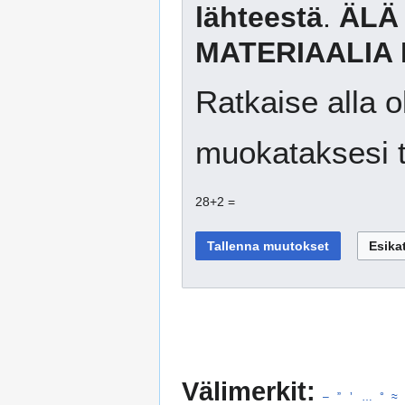
lähteestä
.
ÄLÄ
MATERIAALIA 
Ratkaise alla o
muokataksesi t
28+2 =
Välimerkit:
–
”
’
…
°
≈