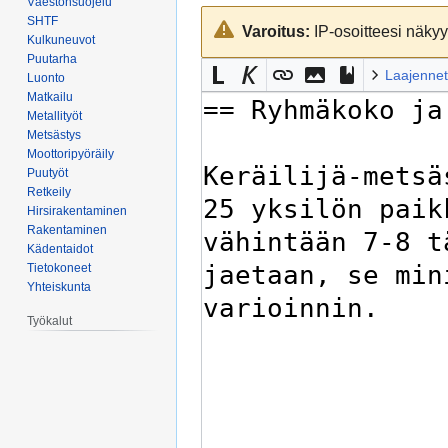
Väestönsuojelu
Siirry
Siirry
SHTF
Varoitus:
IP-osoitteesi näkyy 
navigaatioon
hakuun
Kulkuneuvot
Puutarha
Laajennet
Luonto
Matkailu
Metallityöt
Metsästys
Moottoripyöräily
Puutyöt
Retkeily
Hirsirakentaminen
Rakentaminen
Kädentaidot
Tietokoneet
Yhteiskunta
Työkalut