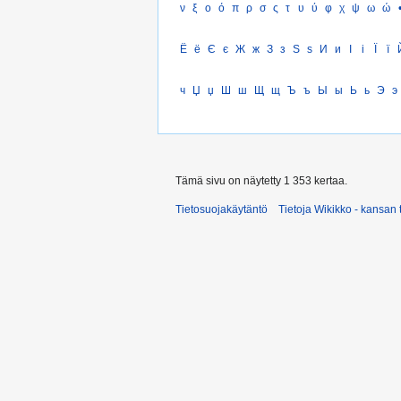
ν
ξ
ο
ό
π
ρ
σ
ς
τ
υ
ύ
φ
χ
ψ
ω
ώ
Ё
ё
Є
є
Ж
ж
З
з
Ѕ
ѕ
И
и
І
і
Ї
ї
ч
Џ
џ
Ш
ш
Щ
щ
Ъ
ъ
Ы
ы
Ь
ь
Э
э
Tämä sivu on näytetty 1 353 kertaa.
Tietosuojakäytäntö
Tietoja Wikikko - kansan 