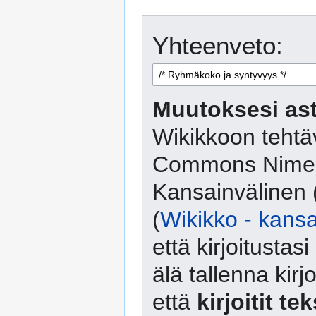
Yhteenveto:
Muutoksesi ast
Wikikkoon tehtäv
Commons Nimeä
Kansainvälinen 
(
Wikikko - kansa
että kirjoitusta
älä tallenna kirj
että
kirjoitit te