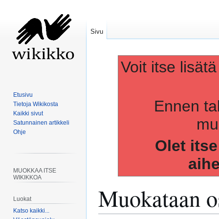
Sivu
Voit itse lisät
Etusivu
Ennen ta
Tietoja Wikikosta
Kaikki sivut
muo
Satunnainen artikkeli
Ohje
Olet its
aih
MUOKKAA ITSE
WIKIKKOA
Muokataan os
Luokat
Katso kaikki...