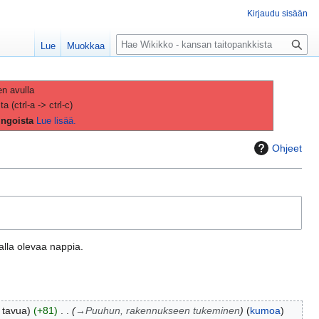
Kirjaudu sisään
H
Lue
Muokkaa
a
k
u
en avulla
(ctrl-a -> ctrl-c)
ingoista
Lue lisää.
Ohjeet
aalla olevaa nappia.
 tavua
+81
→
Puuhun, rakennukseen tukeminen
kumoa