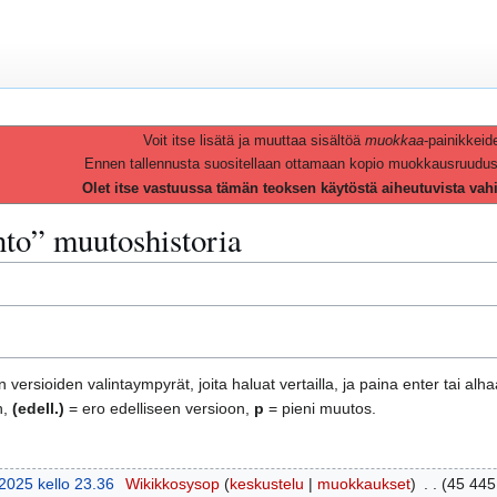
Voit itse lisätä ja muuttaa sisältöä
muokkaa
-painikkeid
Ennen tallennusta suositellaan ottamaan kopio muokkausruudusta 
Olet itse vastuussa tämän teoksen käytöstä aiheutuvista vah
to
” muutoshistoria
 versioiden valintaympyrät, joita haluat vertailla, ja paina enter tai alh
n,
(edell.)
= ero edelliseen versioon,
p
= pieni muutos.
2025 kello 23.36
Wikikkosysop
keskustelu
muokkaukset
45 445