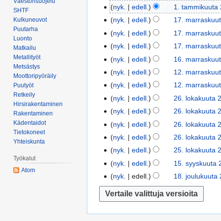
Väestönsuojelu
.
nyk.
edell.
1. tammikuuta 
SHTF
t
nyk.
edell.
17. marraskuut
Kulkuneuvot
1
a
Puutarha
E
7
nyk.
edell.
17. marraskuut
m
Luonto
i
.
nyk.
edell.
17. marraskuut
Matkailu
m
m
m
E
Metallityöt
nyk.
edell.
16. marraskuut
1
i
u
a
Metsästys
i
6
k
nyk.
edell.
12. marraskuut
1
o
r
Moottoripyöräily
m
.
u
E
2
k
nyk.
edell.
12. marraskuut
Puutyöt
r
u
m
u
i
.
Retkeily
E
k
a
nyk.
edell.
26. lokakuuta 
2
o
a
t
m
Hirsirakentaminen
m
i
a
s
E
6
k
nyk.
edell.
26. lokakuuta 
Rakentaminen
r
a
u
a
m
u
k
i
.
k
Kädentaidot
nyk.
edell.
26. lokakuuta 
r
2
o
r
u
s
u
m
l
a
Tietokoneet
a
0
k
nyk.
edell.
26. lokakuuta 
r
o
y
u
u
Yhteiskunta
o
u
s
2
k
a
k
h
nyk.
edell.
25. lokakuuta 
2
t
o
k
s
k
5
a
Työkalut
s
k
t
5
a
k
nyk.
edell.
15. syyskuuta 
1
a
y
u
u
Atom
k
a
e
.
2
k
5
k
h
nyk.
edell.
18. joulukuuta
1
u
s
u
u
e
l
0
a
.
u
t
8
t
y
u
s
n
o
2
u
s
u
e
.
a
h
t
y
v
k
4
s
y
t
e
j
2
t
a
h
e
a
y
y
a
n
o