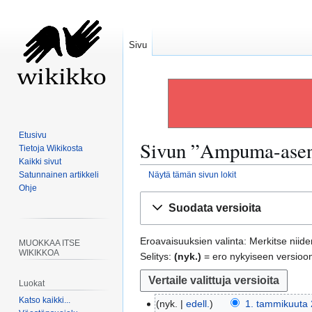
Sivu
Etusivu
Sivun ”
Ampuma-asen
Tietoja Wikikosta
Kaikki sivut
Satunnainen artikkeli
Näytä tämän sivun lokit
Ohje
Siirry
Siirry
Suodata versioita
navigaatioon
hakuun
Eroavaisuuksien valinta: Merkitse niiden
MUOKKAA ITSE
WIKIKKOA
Selitys:
(nyk.)
= ero nykyiseen versioo
Luokat
Katso kaikki...
nyk.
edell.
1. tammikuuta 
1