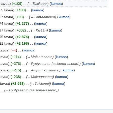
 tavua
+109
→
Tukikeppi
kumoa
55 tavua
+488
kumoa
67 tavua
+93
→
Tähtääminen
kumoa
74 tavua
+1 277
kumoa
97 tavua
+302
→
Kivääri
kumoa
95 tavua
+2 874
kumoa
21 tavua
+2 198
kumoa
tavua
−4
kumoa
tavua
+114
→
Makuuasento
kumoa
tavua
+376
→
Pystyasento (seisoma-asento)
kumoa
tavua
+215
→
Ampumatukipussi
kumoa
tavua
+238
→
Makuuasento
kumoa
 tavua
+2 593
→
Tukikeppi
kumoa
→
Pystyasento (seisoma-asento)